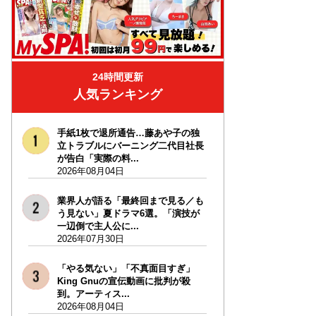
24時間更新
人気ランキング
手紙1枚で退所通告…藤あや子の独
立トラブルにバーニング二代目社長
が告白「実際の料...
2026年08月04日
業界人が語る「最終回まで見る／も
う見ない」夏ドラマ6選。「演技が
一辺倒で主人公に...
2026年07月30日
「やる気ない」「不真面目すぎ」
King Gnuの宣伝動画に批判が殺
到。アーティス...
2026年08月04日