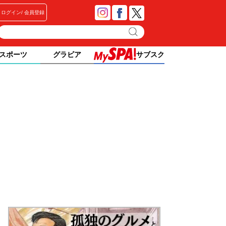
ログイン
会員登録
スポーツ
グラビア
サブスク