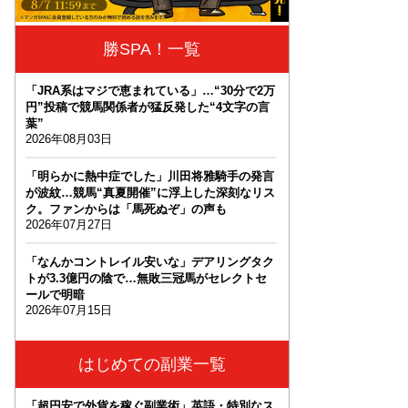
勝SPA！一覧
「JRA系はマジで恵まれている」…“30分で2万
円”投稿で競馬関係者が猛反発した“4文字の言
葉”
2026年08月03日
「明らかに熱中症でした」川田将雅騎手の発言
が波紋…競馬“真夏開催”に浮上した深刻なリス
ク。ファンからは「馬死ぬぞ」の声も
2026年07月27日
「なんかコントレイル安いな」デアリングタク
トが3.3億円の陰で…無敗三冠馬がセレクトセ
ールで明暗
2026年07月15日
はじめての副業一覧
「超円安で外貨を稼ぐ副業術」英語・特別なス