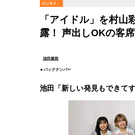
エンタメ
「アイドル」を村山
露！ 声出しOKの客
須田紫苑
バックナンバー
池田「新しい発見もできて