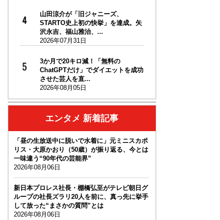
山田涼介が「旧ジャニーズ、
STARTO史上初の快挙」を達成。矢
沢永吉、福山雅治、...
2026年07月31日
3か月で20キロ減！「無料の
ChatGPTだけ」でダイエットを成功
させた芸人を直...
2026年08月05日
エンタメ 新着記事
「昼の生放送中に脱いで水着に」元ミニスカポ
リス・大原かおり（50歳）が振り返る、今とは
一味違う“90年代の芸能界”
2026年08月06日
新日本プロレス社長・棚橋弘至がテレビ朝日グ
ループの社長ズラリ20人を前に、真っ先に挙手
して放った“まさかの質問”とは
2026年08月06日