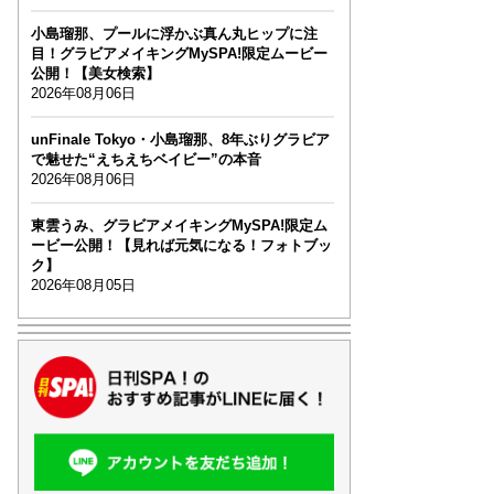
小島瑠那、プールに浮かぶ真ん丸ヒップに注
目！グラビアメイキングMySPA!限定ムービー
公開！【美女検索】
2026年08月06日
unFinale Tokyo・小島瑠那、8年ぶりグラビア
で魅せた“えちえちベイビー”の本音
2026年08月06日
東雲うみ、グラビアメイキングMySPA!限定ム
ービー公開！【見れば元気になる！フォトブッ
ク】
2026年08月05日