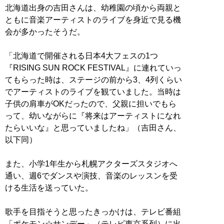
北海道出身の吉田さんは、幼稚園の頃から両親と
ともに音楽アーティストのライブを身近で見る機
会が多かったそうだ。
「北海道で開催される日本4大フェスの1つ
『RISING SUN ROCK FESTIVAL』に連れていっ
てもらった時は、ステージの前から3、4列くらい
でアーティストのライブを観ていました。当時は
子供の肩車がOKだったので、父親に担いでもら
って、幼いながらに『将来はアーティストになれ
たらいいな』と思っていましたね」（吉田さん、
以下同）
また、小学1年生から札幌アクターズスタジオへ
通い、週6でダンスや演技、音楽のレッスンを受
ける生活を送っていた。
歌手を目指そうと思ったきっかけは、テレビ番組
「ポケモン☆サンデー」（テレビ東京系列）に出