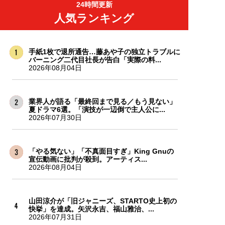
24時間更新
人気ランキング
手紙1枚で退所通告…藤あや子の独立トラブルに
バーニング二代目社長が告白「実際の料...
2026年08月04日
業界人が語る「最終回まで見る／もう見ない」
夏ドラマ6選。「演技が一辺倒で主人公に...
2026年07月30日
「やる気ない」「不真面目すぎ」King Gnuの
宣伝動画に批判が殺到。アーティス...
2026年08月04日
山田涼介が「旧ジャニーズ、STARTO史上初の
快挙」を達成。矢沢永吉、福山雅治、...
2026年07月31日