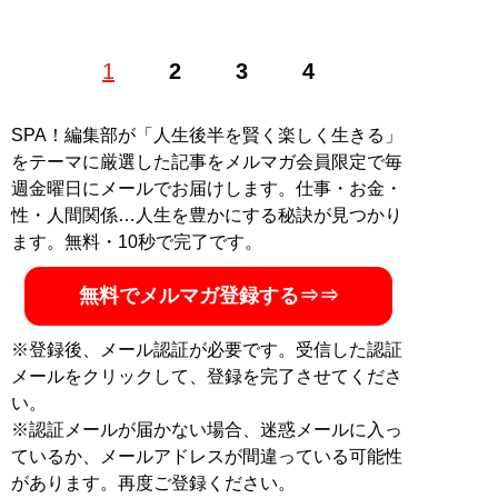
1986年生まれ。立教大卒。ビジネス、旅行、イベント、
1
2
3
4
カルチャーなど興味関心の湧く分野を中心に執筆活動を
行う。社会のA面B面、メジャーからアンダーまで足を運
び、現場で知ることを大切にしている
SPA！編集部が「人生後半を賢く楽しく生きる」
をテーマに厳選した記事をメルマガ会員限定で毎
記事一覧へ
週金曜日にメールでお届けします。仕事・お金・
性・人間関係…人生を豊かにする秘訣が見つかり
ます。無料・10秒で完了です。
無料でメルマガ登録する⇒⇒
※登録後、メール認証が必要です。受信した認証
メールをクリックして、登録を完了させてくださ
い。
※認証メールが届かない場合、迷惑メールに入っ
ているか、メールアドレスが間違っている可能性
があります。再度ご登録ください。