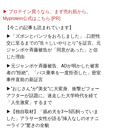
▶ プロテイン買うなら、まず売れ筋から。
Myprotein公式はこちら [PR]
【今この記事も読まれています】
▶「ズボンとパンツをおろしました」...口腔性
交に至るまでの“生々しいやりとり”を証言。元
ジャンポケ斉藤被告が「同意があった」と信
じた理由
▶元ジャンポケ斉藤被告、ADが明かした被害
者の“拒絶”。「バス乗車を一度拒否した」密室
事件直前の新証言
▶“おじさん”が“美女”に大変身、衝撃ビフォー
アフターが話題に。迷走した大学時代を経て
「人生激変」するまで
▶【独自取材】「舐め犬を3〜5匹飼っていま
した」アラサー女性が語る“挿入なしのオナニ
ーライフ”驚きの全貌