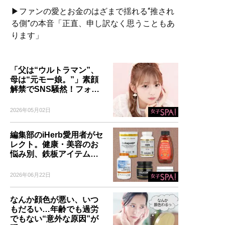
▶ファンの愛とお金のはざまで揺れる“推され
る側”の本音「正直、申し訳なく思うこともあ
ります」
「父は“ウルトラマン”、
母は“元モー娘。”」素顔
解禁でSNS騒然！フォ…
2026年05月02日
編集部のiHerb愛用者がセ
レクト。健康・美容のお
悩み別、鉄板アイテム…
2026年06月22日
なんか顔色が悪い、いつ
もだるい…年齢でも過労
でもない“意外な原因”が