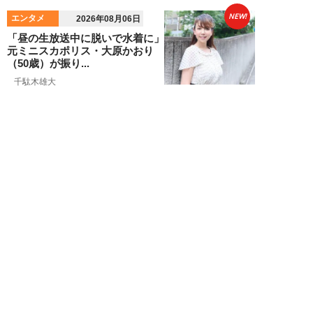
NEW!
エンタメ
2026年08月06日
「昼の生放送中に脱いで水着に」
元ミニスカポリス・大原かおり
（50歳）が振り...
千駄木雄大
NEW!
エンタメ
2026年08月06日
新日本プロレス社長・棚橋弘至が
テレビ朝日グループの社長ズラリ
20人を前に、...
棚橋弘至
NEW!
エンタメ
2026年08月06日
小島瑠那、プールに浮かぶ真ん丸
ヒップに注目！グラビアメイキン
グMySPA!...