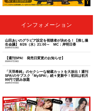
インフォメーション
山田あいのグラビア設定を視聴者が決める！【推し撮
生会議】 8/26（水）21:00～ MC：岸明日香
2026年07月29日
【週刊SPA! 発売日変更のお知らせ】
2026年07月28日
「天羽希純」のセクシーな秘蔵カットを大放出！週刊
SPA!のサブスク「MySPA!」続々更新中！初回は初月
99円で読み放題
2026年07月03日