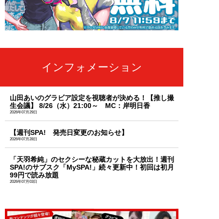
インフォメーション
山田あいのグラビア設定を視聴者が決める！【推し撮
生会議】 8/26（水）21:00～ MC：岸明日香
2026年07月29日
【週刊SPA! 発売日変更のお知らせ】
2026年07月28日
「天羽希純」のセクシーな秘蔵カットを大放出！週刊
SPA!のサブスク「MySPA!」続々更新中！初回は初月
99円で読み放題
2026年07月03日