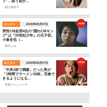
ト”…会う前か...
関口美奈子
NEW!
エンタメ
2026年08月07日
男性CM起用4位の“隠れCMキン
グ”は『20世紀少年』の元子役。
小倉史也（...
望月ふみ
NEW!
エンタメ
2026年08月07日
「牛丼2杯で満腹」だった男が
「1時間でラーメン35杯」完食で
きるようになる...
寺西ジャジューカ