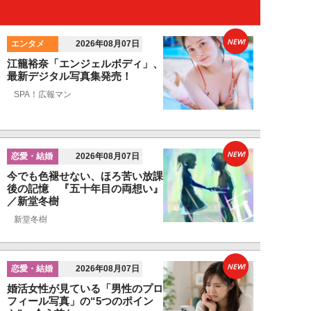
NEW!
エンタメ
2026年08月07日
江籠裕奈「エンジェルボディ」、
最新デジタル写真集発売！
SPA！広報マン
NEW!
恋愛・結婚
2026年08月07日
今でも色褪せない、ほろ苦い放課
後の記憶 『五十年目の両想い』
／新堂冬樹
新堂冬樹
NEW!
恋愛・結婚
2026年08月07日
婚活女性が見ている「男性のプロ
フィール写真」の“5つのポイン