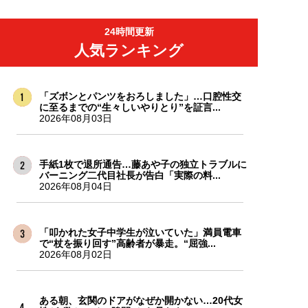
24時間更新
人気ランキング
「ズボンとパンツをおろしました」…口腔性交
に至るまでの“生々しいやりとり”を証言...
2026年08月03日
手紙1枚で退所通告…藤あや子の独立トラブルに
バーニング二代目社長が告白「実際の料...
2026年08月04日
「叩かれた女子中学生が泣いていた」満員電車
で“杖を振り回す”高齢者が暴走。“屈強...
2026年08月02日
ある朝、玄関のドアがなぜか開かない…20代女