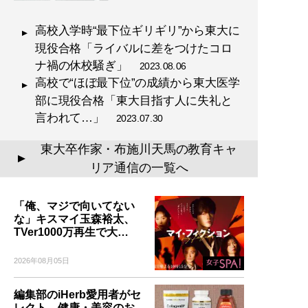
高校入学時“最下位ギリギリ”から東大に
現役合格「ライバルに差をつけたコロ
ナ禍の休校騒ぎ」
2023.08.06
高校で“ほぼ最下位”の成績から東大医学
部に現役合格「東大目指す人に失礼と
言われて…」
2023.07.30
東大卒作家・布施川天馬の教育キャ
▲
リア通信の一覧へ
「俺、マジで向いてない
な」キスマイ玉森裕太、
TVer1000万再生で大…
2026年08月05日
編集部のiHerb愛用者がセ
レクト。健康・美容のお