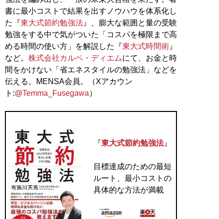
書に最小コストで結果を出すノウハウを体系化し
た『
東大式節約勉強法
』、膨大な範囲と量の受験
勉強をする中で気がついた「コスパを極限まで高
める時間の使い方」を解説した『
東大式時間術
』
など。
株式会社カルペ・ディエム
にて、お金と時
間をかけない「省エネスタイルの勉強法」などを
伝える。MENSA会員。（Xアカウン
ト:
@Temma_Fusegawa
）
『
東大式節約勉強法
』
目標達成のための最短
ルート、最小コストの
具体的な方法が満載