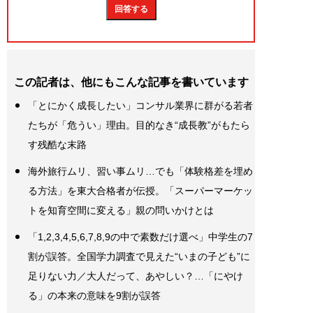
この記者は、他にもこんな記事を書いています
「とにかく成長したい」コンサル業界に群がる若者
たちが「危うい」理由。目的なき“成長教”がもたら
す残酷な末路
海外旅行ムリ、習い事ムリ…でも「体験格差を埋め
る方法」を東大合格者が伝授。「スーパーマーケッ
トを知育空間に変える」親の問いかけとは
「1,2,3,4,5,6,7,8,9の中で素数だけ選べ」中学生の7
割が誤答。全国学力調査で見えた“いまの子ども”に
足りない力／大人だって、あやしい？…「にやけ
る」の本来の意味を9割が誤答