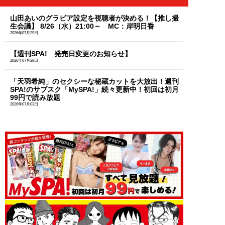
山田あいのグラビア設定を視聴者が決める！【推し撮
生会議】 8/26（水）21:00～ MC：岸明日香
2026年07月29日
【週刊SPA! 発売日変更のお知らせ】
2026年07月28日
「天羽希純」のセクシーな秘蔵カットを大放出！週刊
SPA!のサブスク「MySPA!」続々更新中！初回は初月
99円で読み放題
2026年07月03日