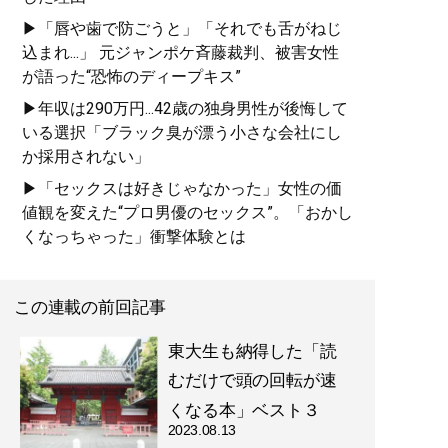
▶「唇や歯で防ごうと」「それでも舌がねじ
込まれ...」 元ジャンポケ斉藤裁判、被害女性
が語った“恐怖のディープキス”
▶年収は290万円...42歳の独身男性が後悔して
いる選択「ブラック臭が漂う小さな会社にし
か採用されない」
▶「セックスは好きじゃなかった」女性の価
値観を変えた“プロ男優のセックス”。「おかし
くなっちゃった」衝撃体験とは
この連載の前回記事
東大生も納得した「読
むだけで頭の回転が速
くなる本」ベスト３
2023.08.13