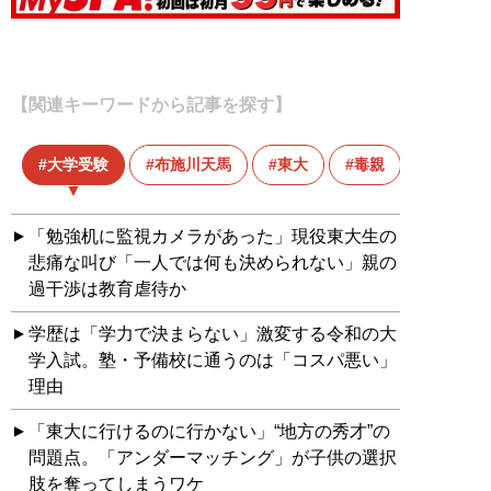
【関連キーワードから記事を探す】
大学受験
布施川天馬
東大
毒親
「勉強机に監視カメラがあった」現役東大生の
悲痛な叫び「一人では何も決められない」親の
過干渉は教育虐待か
学歴は「学力で決まらない」激変する令和の大
学入試。塾・予備校に通うのは「コスパ悪い」
理由
「東大に行けるのに行かない」“地方の秀才”の
問題点。「アンダーマッチング」が子供の選択
肢を奪ってしまうワケ