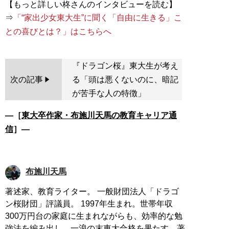
【もっと詳しい柊さんのインタビューを読む】
⇒
「“家出少女東大生”に聞く「自由に生きる」こ
との喜びとは？」はこちらへ
『ドラゴン桜』東大生が考え
次の記事
る「頭は悪くないのに、暗記
が苦手な人の特徴」
―［
東大卒作家・布施川天馬の教育キャリア通
信
］―
布施川天馬
著述家、教育ライター。 一般財団法人「ドラゴ
ン桜財団」評議員。 1997年生まれ。世帯年収
300万円台の家庭に生まれながらも、効率的な勉
強法を編み出し、一浪の末東大合格を果たす。著