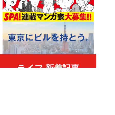
ライフ 新着記事
NEW!
ライフ
2026年08月06日
「グラスを壁に叩きつけ粉々
に…」居酒屋で大暴走する高齢男
性。被害届を出され...
高橋マナブ