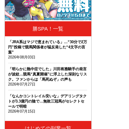
勝SPA！一覧
「JRA系はマジで恵まれている」…“30分で2万
円”投稿で競馬関係者が猛反発した“4文字の言
葉”
2026年08月03日
「明らかに熱中症でした」川田将雅騎手の発言
が波紋…競馬“真夏開催”に浮上した深刻なリス
ク。ファンからは「馬死ぬぞ」の声も
2026年07月27日
「なんかコントレイル安いな」デアリングタク
トが3.3億円の陰で…無敗三冠馬がセレクトセ
ールで明暗
2026年07月15日
はじめての副業一覧