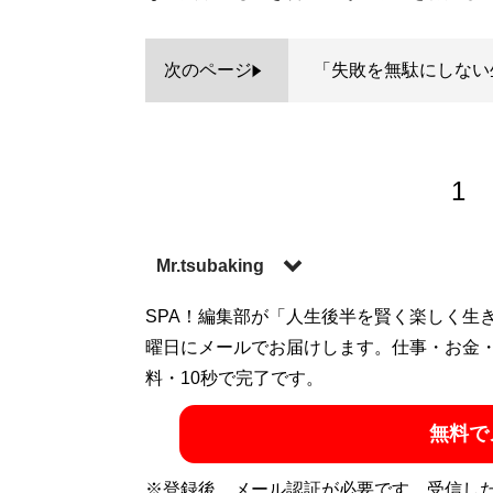
次のページ
「失敗を無駄にしない
1
Mr.tsubaking
Boogie the マッハモータースのドラ
SPA！編集部が「人生後半を賢く楽しく生
キけんぞうや野宮真貴らのバックバンドも務
曜日にメールでお届けします。仕事・お金
ても活動し、Webサイト「世界の美術館」
料・10秒で完了です。
連載を執筆。そのほか、旅行会社などで仏
無料で
記事一覧へ
※登録後、メール認証が必要です。受信し