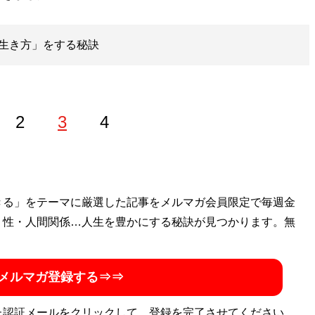
生き方」をする秘訣
2
3
4
マーとして、NHK「大！天才てれびくん」の主題歌を担当し、サエ
きる」をテーマに厳選した記事をメルマガ会員限定で毎週金
める。またBS朝日「世界の名画」をはじめ、放送作家とし
・性・人間関係…人生を豊かにする秘訣が見つかります。無
での美術コラムやニュースサイト「TABLO」での珍スポット
像解説も。
メルマガ登録する⇒⇒
た認証メールをクリックして、登録を完了させてください。