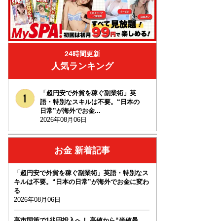
24時間更新
人気ランキング
「超円安で外貨を稼ぐ副業術」英
語・特別なスキルは不要。“日本の
日常”が海外でお金...
2026年08月06日
お金 新着記事
「超円安で外貨を稼ぐ副業術」英語・特別なス
キルは不要。“日本の日常”が海外でお金に変わ
る
2026年08月06日
高市国策で1兆円投入へ！ 高値から“半値暴