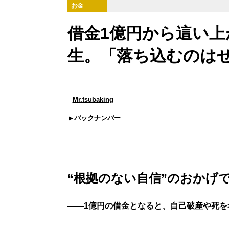
お金
借金1億円から這い上
生。「落ち込むのはせ
Mr.tsubaking
バックナンバー
“根拠のない自信”のおかげ
――1億円の借金となると、自己破産や死を