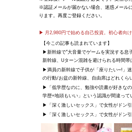
※認証メールが届かない場合、迷惑メール
ります。再度ご登録ください。
▶ 月2,980円で始める自己投資。初心者向けch
【今この記事も読まれています】
▶新幹線で“大音量でゲームを実況する息子
新幹線、Uターン混雑を避けられる時間帯
▶満員の新幹線で子供が「座りたい~!」迷惑
の行動/お盆の新幹線、自由席はどれくらい
▶「低学歴なのに、勉強や読書が好きなの
学歴=地頭もいい」という認識が間違って
▶「深く激しいセックス」で女性がドン引き
▶「深く激しいセックス」で女性がドン引き