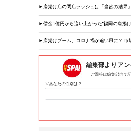
唐揚げ店の閉店ラッシュは「当然の結果」
借金1億円から這い上がった“福岡の唐揚げ
唐揚げブーム、コロナ禍が追い風に？ 市場