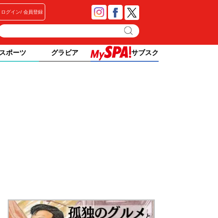
ログイン
会員登録
スポーツ
グラビア
サブスク