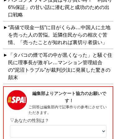
6%保証」の甘い話に潜む罠と成功のための出
口戦略
“高値で現金一括”に目がくらみ…中国人に土地
を売った人の苦悩。近隣住民からの相次ぐ苦
情、「売ったことが知れれば裏切り者扱い」
「タバコの煙で耳の中が黒くなった」と騒ぐ住
民に理事長が激ギレ…マンション管理組合
の“泥沼トラブル”が裁判沙汰に発展した驚きの
顛末