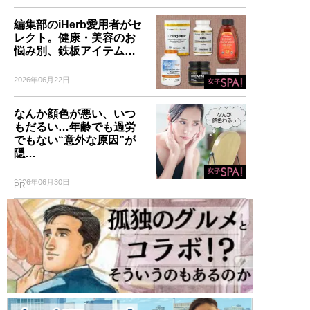
編集部のiHerb愛用者がセ
レクト。健康・美容のお
悩み別、鉄板アイテム…
2026年06月22日
なんか顔色が悪い、いつ
もだるい…年齢でも過労
でもない“意外な原因”が
隠…
2026年06月30日
PR