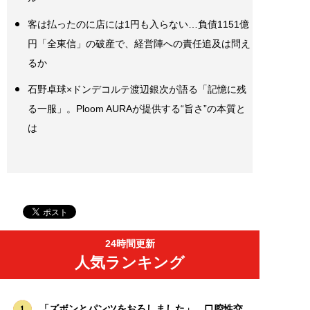
客は払ったのに店には1円も入らない…負債1151億
円「全東信」の破産で、経営陣への責任追及は問え
るか
石野卓球×ドンデコルテ渡辺銀次が語る「記憶に残
る一服」。Ploom AURAが提供する“旨さ”の本質と
は
24時間更新
人気ランキング
「ズボンとパンツをおろしました」…口腔性交