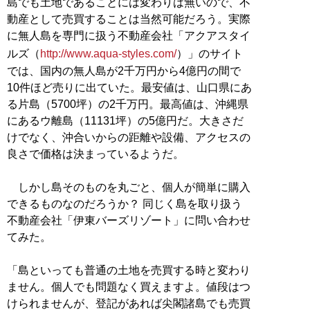
島でも土地であることには変わりは無いので、不
動産として売買することは当然可能だろう。実際
に無人島を専門に扱う不動産会社「アクアスタイ
ルズ（
http://www.aqua-styles.com/
）」のサイト
では、国内の無人島が2千万円から4億円の間で
10件ほど売りに出ていた。最安値は、山口県にあ
る片島（5700坪）の2千万円。最高値は、沖縄県
にあるウ離島（11131坪）の5億円だ。大きさだ
けでなく、沖合いからの距離や設備、アクセスの
良さで価格は決まっているようだ。
しかし島そのものを丸ごと、個人が簡単に購入
できるものなのだろうか？ 同じく島を取り扱う
不動産会社「伊東バーズリゾート」に問い合わせ
てみた。
「島といっても普通の土地を売買する時と変わり
ません。個人でも問題なく買えますよ。値段はつ
けられませんが、登記があれば尖閣諸島でも売買