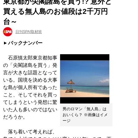
東京都が尖閣諸島を買う!? 意外と
買える無人島のお値段は2千万円
台～
日刊SPA!取材班
バックナンバー
石原慎太郎東京都知事
の「尖閣諸島を買う」発
言が大きな話題となって
いる。国境を決める大事
な島が個人所有であった
こと、そしてそれを買っ
てしまうという発想に驚
男のロマン「無人島」は
いた人も多いのではない
おいくら？ ※画像はイメ
だろうか。
ージ
落ち着いて考えれば、