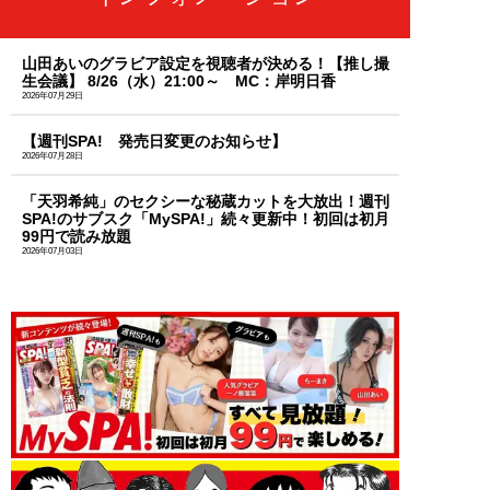
山田あいのグラビア設定を視聴者が決める！【推し撮
生会議】 8/26（水）21:00～ MC：岸明日香
2026年07月29日
【週刊SPA! 発売日変更のお知らせ】
2026年07月28日
「天羽希純」のセクシーな秘蔵カットを大放出！週刊
SPA!のサブスク「MySPA!」続々更新中！初回は初月
99円で読み放題
2026年07月03日