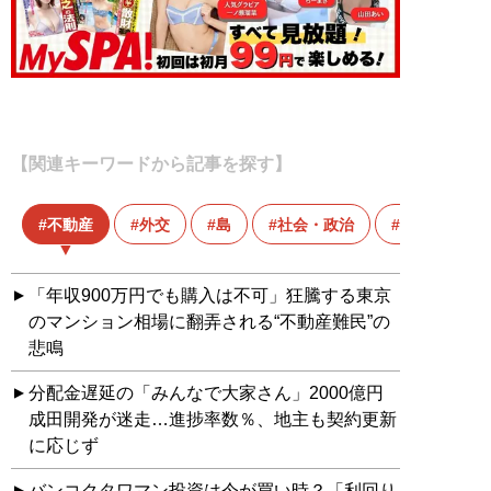
【関連キーワードから記事を探す】
不動産
外交
島
社会・政治
豆知識
「年収900万円でも購入は不可」狂騰する東京
のマンション相場に翻弄される“不動産難民”の
悲鳴
分配金遅延の「みんなで大家さん」2000億円
成田開発が迷走…進捗率数％、地主も契約更新
に応じず
バンコクタワマン投資は今が買い時？「利回り