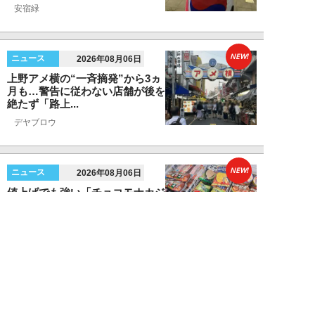
安宿緑
NEW!
ニュース
2026年08月06日
上野アメ横の“一斉摘発”から3ヵ
月も…警告に従わない店舗が後を
絶たず「路上...
デヤブロウ
NEW!
ニュース
2026年08月06日
値上げでも強い「チョコモナカジ
ャンボ」に対し、「パピコ」は減
収…「定番アイ...
不破聡
NEW!
ニュース
2026年08月05日
なぜワイドショーは「酷暑」を連