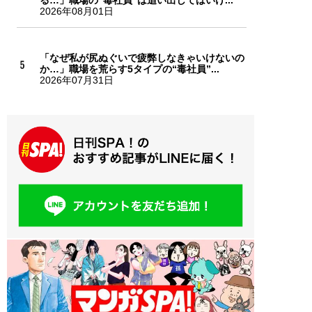
2026年08月01日
「なぜ私が尻ぬぐいで疲弊しなきゃいけないの
か…」職場を荒らす5タイプの“毒社員”...
2026年07月31日