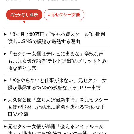
たかなし亜妖
元セクシー女優
「3ヶ月で80万円」“キャバ嬢スクール”に批判
噴出…SNSで議論が過熱する理由
「セクシー女優はテレビに出るな」辛辣な声
も…元女優が語る“テレビ進出”のメリットと危
険な落とし穴
「Xをやらないと仕事が来ない」元セクシー女
優が暴露する“SNSの残酷なフォロワー事情”
大久保公園「立ちんぼ最新事情」を元セクシー
女優が取材した結果…摘発を逃れる“巧妙な手
口”の全貌
元セクシー女優が暴露「会えるアイドル＝友
達」と勘違いする“危険ファン”の実態。イベン