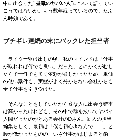
中に出会った
“昼職のヤバい人”
について語ってい
こうではないか。もう数年経っているので、たぶ
ん時効である。
ブチギレ連続の末にバックレた担当者
ライター駆け出しの頃、私のマインドは「仕事
が取れれば何でも良い」だった。とにかくがむし
ゃらで一件でも多く依頼が欲しかったため、単価
の低い案件も、実態がよく分からない会社からも
全て仕事を引き受けた。
そんなことをしていたから変な人に出会う確率
は高かったけれども、その中で群を抜いてヤバイ
人間だったのがとある会社のDさん。新人の担当
編集らしく、最初は「僕も初心者なんで……」と
腰が低かったものの、いざ仕事がはじまると豹