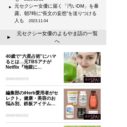
元セクシー女優に届く「汚いDM」を暴
露。朝7時に“長文の妄想”を送りつける
人も
2023.11.04
元セクシー女優のよもやま話の一覧
▲
へ
40歳で“六星占術”にハマ
るとは…元TBSアナが
Netflix『地獄に…
2026年05月07日
編集部のiHerb愛用者がセ
レクト。健康・美容のお
悩み別、鉄板アイテム…
2026年06月22日