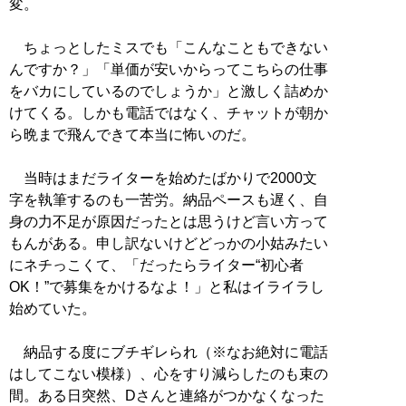
変。
ちょっとしたミスでも「こんなこともできない
んですか？」「単価が安いからってこちらの仕事
をバカにしているのでしょうか」と激しく詰めか
けてくる。しかも電話ではなく、チャットが朝か
ら晩まで飛んできて本当に怖いのだ。
当時はまだライターを始めたばかりで2000文
字を執筆するのも一苦労。納品ペースも遅く、自
身の力不足が原因だったとは思うけど言い方って
もんがある。申し訳ないけどどっかの小姑みたい
にネチっこくて、「だったらライター“初心者
OK！”で募集をかけるなよ！」と私はイライラし
始めていた。
納品する度にブチギレられ（※なお絶対に電話
はしてこない模様）、心をすり減らしたのも束の
間。ある日突然、Dさんと連絡がつかなくなった