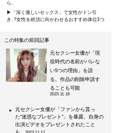
ら...
▶「深く激しいセックス」で女性がドン引
き...?女性を絶頂に向かわせるおすすめ体位3つ
この特集の前回記事
元セクシー女優が「現
役時代の名前がバレな
い5つの理由」を語
る。作品の削除申請す
ることも可能
2023.11.18
元セクシー女優が「ファンから貰っ
た“迷惑なプレゼント”」を暴露。自身の
出演ビデオをプレゼントされたこと
も
2023.11.11