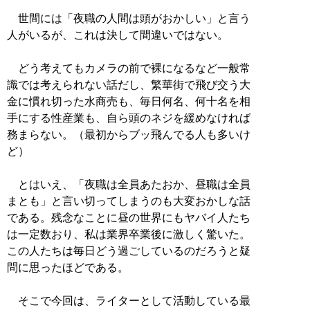
世間には「夜職の人間は頭がおかしい」と言う
人がいるが、これは決して間違いではない。
どう考えてもカメラの前で裸になるなど一般常
識では考えられない話だし、繁華街で飛び交う大
金に慣れ切った水商売も、毎日何名、何十名を相
手にする性産業も、自ら頭のネジを緩めなければ
務まらない。（最初からブッ飛んでる人も多いけ
ど）
とはいえ、「夜職は全員あたおか、昼職は全員
まとも」と言い切ってしまうのも大変おかしな話
である。残念なことに昼の世界にもヤバイ人たち
は一定数おり、私は業界卒業後に激しく驚いた。
この人たちは毎日どう過ごしているのだろうと疑
問に思ったほどである。
そこで今回は、ライターとして活動している最