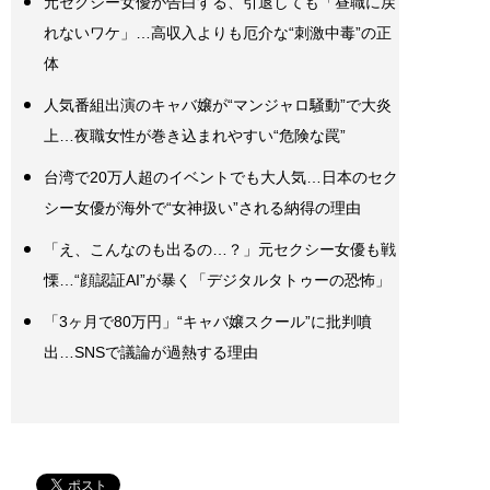
元セクシー女優が告白する、引退しても「昼職に戻
れないワケ」…高収入よりも厄介な“刺激中毒”の正
体
人気番組出演のキャバ嬢が“マンジャロ騒動”で大炎
上…夜職女性が巻き込まれやすい“危険な罠”
台湾で20万人超のイベントでも大人気…日本のセク
シー女優が海外で“女神扱い”される納得の理由
「え、こんなのも出るの…？」元セクシー女優も戦
慄…“顔認証AI”が暴く「デジタルタトゥーの恐怖」
「3ヶ月で80万円」“キャバ嬢スクール”に批判噴
出…SNSで議論が過熱する理由