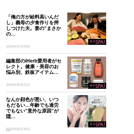
「俺の方が給料高いんだ
し」義母の夕食作りを押
しつけた夫。妻の“まさか
の…
2026年07月29日
編集部のiHerb愛用者がセ
レクト。健康・美容のお
悩み別、鉄板アイテム…
2026年06月22日
なんか顔色が悪い、いつ
もだるい…年齢でも過労
でもない“意外な原因”が
隠…
2026年06月30日
PR