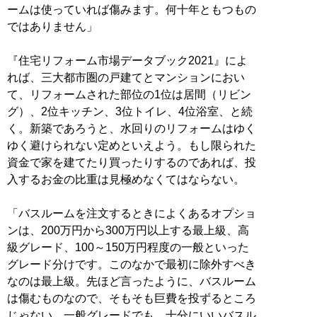
ームは使っていれば傷みます。何十年ともつもの
ではありません」
『住宅リフォーム市場データブック2021』によ
れば、三大都市圏の戸建てとマンションにおい
て、リフォームされた部位の1位は居間（リビン
グ）、2位キッチン、3位トイレ、4位浴室、と続
く。新築であろうと、水回りのリフォームはゆく
ゆく避けられない定めといえよう。もし限られた
資金で家を建てたり買ったりするのであれば、投
入するお金の比重は見極めなくてはならない。
「バスルームを注文するときによくあるオプショ
ンは、200万円から300万円以上する最上級、高
級グレード、100～150万円程度の一般といった
グレード分けです。このなかで最初に除外すべき
なのは最上級。先ほど言ったように、バスルーム
は傷むものなので、そもそも巨費を投ずるところ
じゃない。一般グレードでも、十分にいいバスル