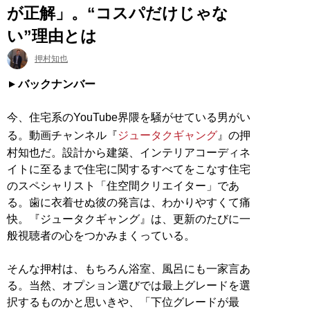
が正解」。“コスパだけじゃな
い”理由とは
押村知也
バックナンバー
今、住宅系のYouTube界隈を騒がせている男がい
る。動画チャンネル『
ジュータクギャング
』の押
村知也だ。設計から建築、インテリアコーディネ
イトに至るまで住宅に関するすべてをこなす住宅
のスペシャリスト「住空間クリエイター」であ
る。歯に衣着せぬ彼の発言は、わかりやすくて痛
快。『ジュータクギャング』は、更新のたびに一
般視聴者の心をつかみまくっている。
そんな押村は、もちろん浴室、風呂にも一家言あ
る。当然、オプション選びでは最上グレードを選
択するものかと思いきや、「下位グレードが最