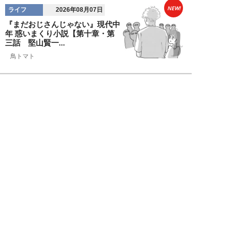
NEW!
ライフ
2026年08月07日
『まだおじさんじゃない』現代中
年 惑いまくり小説【第十章・第
三話 堅山賢一...
鳥トマト
NEW!
ライフ
2026年08月07日
ラーメンを「年間800杯」を食す
35歳男性を直撃。「9年で35キロ
増」も健...
Mr.tsubaking
NEW!
ライフ
2026年08月07日
「邪魔なんだよ！」新幹線で座席
を蹴ってくる後ろの男性…恐怖に
震えた女性客を...
chimi86