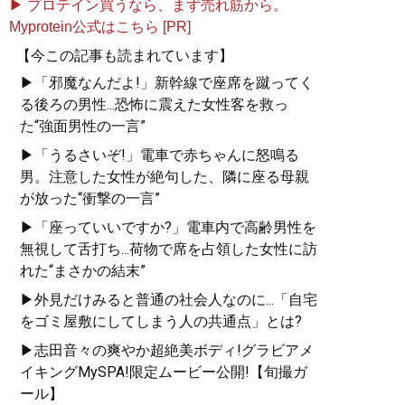
▶ プロテイン買うなら、まず売れ筋から。
Myprotein公式はこちら [PR]
【今この記事も読まれています】
記事一覧へ
▶「邪魔なんだよ!」新幹線で座席を蹴ってく
る後ろの男性...恐怖に震えた女性客を救っ
た“強面男性の一言”
▶「うるさいぞ!」電車で赤ちゃんに怒鳴る
男。注意した女性が絶句した、隣に座る母親
が放った“衝撃の一言”
▶「座っていいですか?」電車内で高齢男性を
無視して舌打ち...荷物で席を占領した女性に訪
れた“まさかの結末”
▶外見だけみると普通の社会人なのに...「自宅
をゴミ屋敷にしてしまう人の共通点」とは?
▶志田音々の爽やか超絶美ボディ!グラビアメ
イキングMySPA!限定ムービー公開!【旬撮ガ
ール】