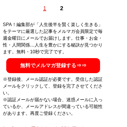
（おしむらともや）
スタイラス
所属。20代で建築、都市
1
2
計画、インテリア、暮らしについてカナダ、アメリカで
学び、輸入住宅などを手掛けるも挫折、住宅とは何かを
見失う。大手ハウスメーカーや大手デベロッパーにコン
SPA！編集部が「人生後半を賢く楽しく生きる」
サルティングして感じた「業界の嘘」と「都合の良い慣
をテーマに厳選した記事をメルマガ会員限定で毎
習」に納得できず、悪しき慣習にまみれた日本の住宅づ
週金曜日にメールでお届けします。仕事・お金・
くりからの逸脱が始まり、住宅業界の異端児となり、
性・人間関係…人生を豊かにする秘訣が見つかり
1000棟以上の建築設計を手掛ける。2022年7月に
ます。無料・10秒で完了です。
Youtubeチャンネル『
ジュータクギャング
』を開設。近
著『
美しい家のつくりかた
』
無料でメルマガ登録する⇒⇒
※登録後、メール認証が必要です。受信した認証
メールをクリックして、登録を完了させてくださ
『
美しい家のつくりか
い。
た
』
※認証メールが届かない場合、迷惑メールに入っ
1000軒の家を建ててわか
ているか、メールアドレスが間違っている可能性
ったこと
があります。再度ご登録ください。