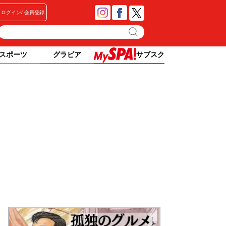
ログイン
会員登録
スポーツ
グラビア
サブスク