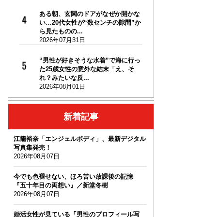
ある朝、玄関のドアがなぜか開かな
い…20代女性が“数センチの隙間”か
ら見たものの...
2026年07月31日
“男性が好きそうな水着”で海に行っ
た25歳女性の意外な結末「え、そ
れ？みたいな反...
2026年08月01日
新着記事
江籠裕奈「エンジェルボディ」、最新デジタル
写真集発売！
2026年08月07日
今でも色褪せない、ほろ苦い放課後の記憶
『五十年目の両想い』／新堂冬樹
2026年08月07日
婚活女性が見ている「男性のプロフィール写