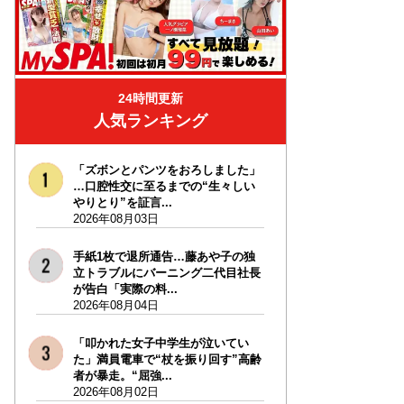
24時間更新
人気ランキング
「ズボンとパンツをおろしました」
…口腔性交に至るまでの“生々しい
やりとり”を証言...
2026年08月03日
手紙1枚で退所通告…藤あや子の独
立トラブルにバーニング二代目社長
が告白「実際の料...
2026年08月04日
「叩かれた女子中学生が泣いてい
た」満員電車で“杖を振り回す”高齢
者が暴走。“屈強...
2026年08月02日