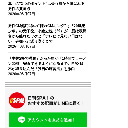
真」の“5つのポイント”…会う前から選ばれる
男性の共通点
2026年08月07日
男性CM起用4位の“隠れCMキング”は『20世紀
少年』の元子役。小倉史也（29）が一度は表舞
台から離れたワケと「テレビで見ない日はな
い」存在へと返り咲くまで
2026年08月07日
「牛丼2杯で満腹」だった男が「1時間でラーメ
ン35杯」完食できるようになるまで。MAX鈴
木が取り組んだ「独自の練習法」を激白
2026年08月07日