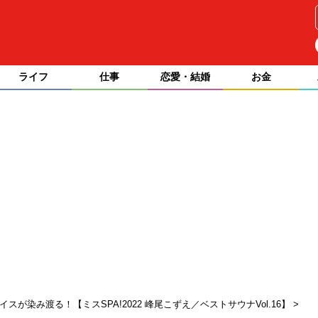
ライフ
仕事
恋愛・結婚
お金
が染み渡る！【ミスSPA!2022 峰尾こずえ／ベストサウナVol.16】