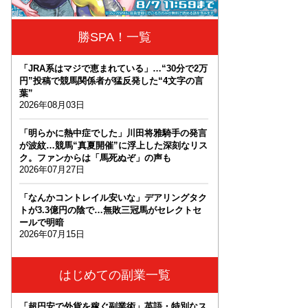
勝SPA！一覧
「JRA系はマジで恵まれている」…“30分で2万
円”投稿で競馬関係者が猛反発した“4文字の言
葉”
2026年08月03日
「明らかに熱中症でした」川田将雅騎手の発言
が波紋…競馬“真夏開催”に浮上した深刻なリス
ク。ファンからは「馬死ぬぞ」の声も
2026年07月27日
「なんかコントレイル安いな」デアリングタク
トが3.3億円の陰で…無敗三冠馬がセレクトセ
ールで明暗
2026年07月15日
はじめての副業一覧
「超円安で外貨を稼ぐ副業術」英語・特別なス