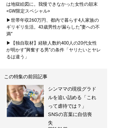
は地獄絵図に。我慢できなかった女性の顛末
<GW限定スペシャル>
▶世帯年収260万円、都内で暮らす4人家族の
ギリギリ生活。43歳男性が漏らした“妻への不
満”
▶【独自取材】経験人数約400人の20代女性
が明かす“興奮する男”の条件「ヤリたいとヤレ
るは違う」
この特集の前回記事
シンママの現役グラド
ルを追い詰める「これ
って虐待では？」
SNSの言葉に自信喪
失