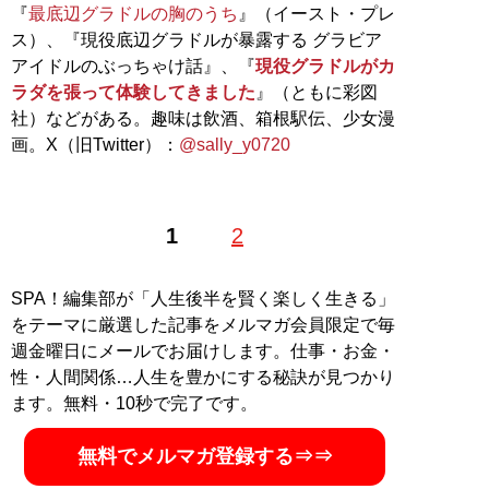
『
最底辺グラドルの胸のうち
』（イースト・プレ
ス）、『現役底辺グラドルが暴露する グラビア
アイドルのぶっちゃけ話』、『
現役グラドルがカ
ラダを張って体験してきました
』（ともに彩図
社）などがある。趣味は飲酒、箱根駅伝、少女漫
画。X（旧Twitter）：
@sally_y0720
1
2
SPA！編集部が「人生後半を賢く楽しく生きる」
をテーマに厳選した記事をメルマガ会員限定で毎
週金曜日にメールでお届けします。仕事・お金・
性・人間関係…人生を豊かにする秘訣が見つかり
ます。無料・10秒で完了です。
無料でメルマガ登録する⇒⇒