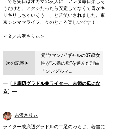
でも先日はオカマの友人に「アンタ毎日楽しそ
うだけど、アタシだったら安定してなくて胃がキ
リキリしちゃいそう！」と苦笑いされました。東
京シンママライフ、今のところ楽しいです！
元“ヤマンバ”ギャルの37歳女
次の記事
性が“未婚の母”を選んだ理由
「シングルマ...
―［
ド底辺グラドル兼ライター、未婚の母にな
る
］―
吉沢さりぃ
ライター兼底辺グラドルの二足のわらじ。著書に