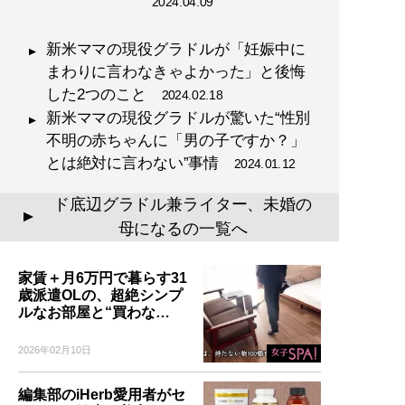
2024.04.09
新米ママの現役グラドルが「妊娠中に
まわりに言わなきゃよかった」と後悔
した2つのこと
2024.02.18
新米ママの現役グラドルが驚いた“性別
不明の赤ちゃんに「男の子ですか？」
とは絶対に言わない”事情
2024.01.12
ド底辺グラドル兼ライター、未婚の
▲
母になるの一覧へ
家賃＋月6万円で暮らす31
歳派遣OLの、超絶シンプ
ルなお部屋と“買わな…
2026年02月10日
編集部のiHerb愛用者がセ