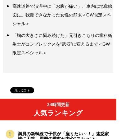
高速道路で渋滞中に「お腹が痛い」、車内は地獄絵
図に。我慢できなかった女性の顛末＜GW限定スペ
シャル＞
「胸の大きさに悩み続けた」元引きこもりの歯科衛
生士がコンプレックスを“武器”に変えるまで＜GW
限定スペシャル＞
24時間更新
人気ランキング
満員の新幹線で子供が「座りたい～！」迷惑家
族に困惑…周囲の乗客が内心“スカッ”と...