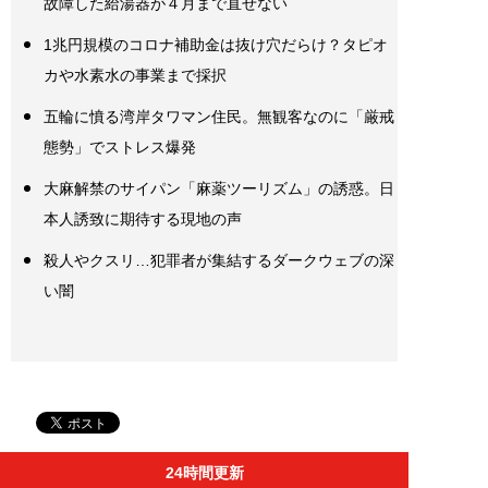
故障した給湯器が４月まで直せない
1兆円規模のコロナ補助金は抜け穴だらけ？タピオ
カや水素水の事業まで採択
五輪に憤る湾岸タワマン住民。無観客なのに「厳戒
態勢」でストレス爆発
大麻解禁のサイパン「麻薬ツーリズム」の誘惑。日
本人誘致に期待する現地の声
殺人やクスリ…犯罪者が集結するダークウェブの深
い闇
24時間更新