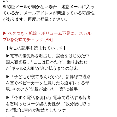
い。
※認証メールが届かない場合、迷惑メールに入っ
ているか、メールアドレスが間違っている可能性
があります。再度ご登録ください。
▶ ベタつき・乾燥・ボリューム不足に。スカル
プDを公式でチェック [PR]
【今この記事も読まれています】
▶電車の優先席を独占し、宴会をはじめた中
国人観光客...「ここは日本だぞ」乗りあわせ
た“ギャル2人組”が追い払うまでの顛末
▶「子どもが寝てるんだから!」新幹線で通路
を塞ぐベビーカーを注意したら逆ギレする母
親...そのとき“父親が放った一言”に拍手
▶「今すぐ電話を切れ!」電車で通話する若者
を怒鳴ったスーツ姿の男性が、“数分後に取っ
た行動”に車内が騒然としたワケ