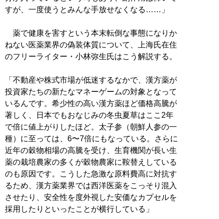
すが、一度使うとみんな手放せなくなる……」
薬で健康を害すという本末転倒な事態になりか
ねない医薬業界の偽装体質について、上海氏在住
のフリーライター・小林弥生氏はこう解説する。
「不動産や株式市場が低迷するなかで、漢方薬が
投資家たちの新たなマネーゲームの対象となって
いるんです。希少性の高い漢方薬ほど価格高騰が
著しく、日本でもおなじみの冬虫夏草はここ2年
で倍に値上がりしたほど。太子参（朝鮮人参の一
種）に至っては、6〜7倍にもなっている。さらに
近年の穀物相場の高騰を受け、生育機関が長い生
薬の栽培農家の多くが穀物農家に鞍替えしている
のも原因です。こうした急激な原料費高に対抗す
るため、漢方薬業界では西洋医薬をこっそり混入
させたり、安全性を度外視した安価なカプセルを
採用したりといったことが横行している」