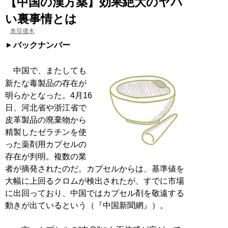
【中国の漢方薬】効果絶大のヤバ
い裏事情とは
奥窪優木
バックナンバー
中国で、またしても
新たな毒製品の存在が
明らかとなった。4月16
日、河北省や浙江省で
皮革製品の廃棄物から
精製したゼラチンを使
った薬剤用カプセルの
存在が判明。複数の業
者が摘発されたのだ。カプセルからは、基準値を
大幅に上回るクロムが検出されたが、すでに市場
に出回っており、中国ではカプセル剤を敬遠する
動きが出ているという（『中国新聞網』）。