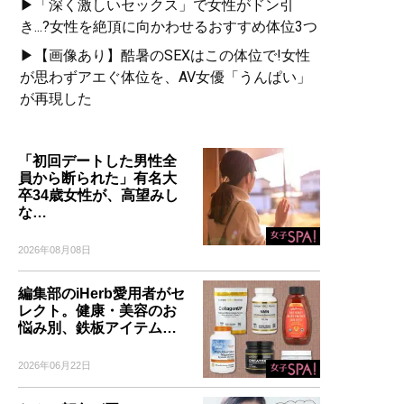
▶「深く激しいセックス」で女性がドン引
き...?女性を絶頂に向かわせるおすすめ体位3つ
▶【画像あり】酷暑のSEXはこの体位で!女性
が思わずアエぐ体位を、AV女優「うんぱい」
が再現した
「初回デートした男性全
員から断られた」有名大
卒34歳女性が、高望みし
な…
2026年08月08日
編集部のiHerb愛用者がセ
レクト。健康・美容のお
悩み別、鉄板アイテム…
2026年06月22日