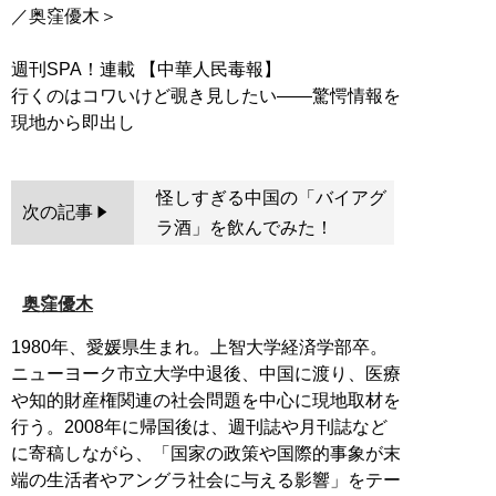
／奥窪優木＞
週刊SPA！連載 【中華人民毒報】
行くのはコワいけど覗き見したい――驚愕情報を
怪しすぎる中国の「バイアグ
次の記事
ラ酒」を飲んでみた！
奥窪優木
1980年、愛媛県生まれ。上智大学経済学部卒。
ニューヨーク市立大学中退後、中国に渡り、医療
や知的財産権関連の社会問題を中心に現地取材を
行う。2008年に帰国後は、週刊誌や月刊誌など
に寄稿しながら、「国家の政策や国際的事象が末
端の生活者やアングラ社会に与える影響」をテー