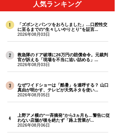
人気ランキング
「ズボンとパンツをおろしました」…口腔性交
に至るまでの“生々しいやりとり”を証言...
2026年08月03日
救急隊のドア破壊に26万円の賠償命令。元裁判
官が訴える「現場を不当に追い詰める」...
2026年08月03日
なぜワイドショーは「酷暑」を連呼する？ 山口
真由が明かす、テレビが天気ネタを使い...
2026年08月05日
上野アメ横の“一斉摘発”から3ヵ月も…警告に従
わない店舗が後を絶たず「路上営業が...
2026年08月06日