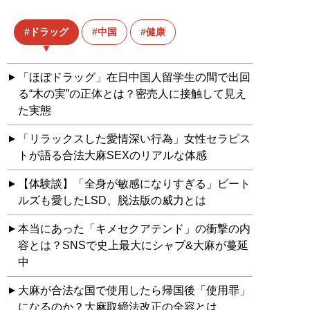
ドラッグ
中国
健康
「ほぼドラッグ」在日中国人留学生の間で出回
る“木の実”の正体とは？密売人に接触して見え
た実態
「リラックスした愛情深い行為」女性セラピス
トが語る合法大麻SEXのリアルな体感
【体験談】「全身が敏感になりすぎる」ビート
ルズも愛したLSD、脱法版の威力とは
本当にあった「キメセクアテンド」の衝撃の内
容とは？SNSで史上最大にシャブ&大麻が蔓延
中
大麻が合法な国で使用したら帰国後「使用罪」
になるのか？大麻取締法改正の全容とは