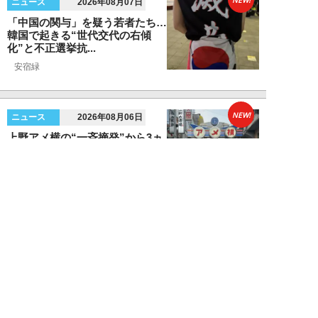
ニュース
2026年08月07日
「中国の関与」を疑う若者たち…
韓国で起きる“世代交代の右傾
化”と不正選挙抗...
安宿緑
NEW!
ニュース
2026年08月06日
上野アメ横の“一斉摘発”から3ヵ
月も…警告に従わない店舗が後を
絶たず「路上...
デヤブロウ
NEW!
ニュース
2026年08月06日
値上げでも強い「チョコモナカジ
ャンボ」に対し、「パピコ」は減
収…「定番アイ...
不破聡