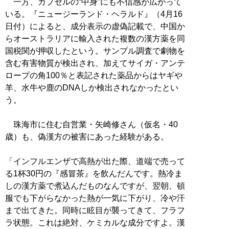
一方、カプセルの“中身”にも不信感が広がって
いる。『ニュージーランド・ヘラルド』（4月16
日付）によると、成分表示の虚偽記載で、中国か
らオーストラリアに輸入された複数の漢方薬を同
国税関が押収したという。サンプル調査で劇物を
含む有害物質が検出され、加えてサイガ・アンテ
ロープの角100％と表記された薬品からはヤギや
羊、水牛や鹿のDNAしか検出されなかったとい
う。
珠海市に住む自営業・矢崎修さん（仮名・40
歳）も、偽漢方の被害にあった経験がある。
「インフルエンザで高熱が出た際、道端で売って
る1杯30円の『感冒茶』を飲んだんです。熱冷ま
しの漢方薬で煮込んだものなんですが、翌朝、頓
服でも下がらなかった熱が一気に下がり、冷や汗
まで出てきた。同時に眩目が襲ってきて、フラフ
ラ状態。これは絶対、ケミカルな成分ですよ。漢