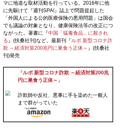
マに地道な取材活動を行っている。2016年に他
に先駆けて『週刊SPA!』誌上で問題提起した
「外国人による公的医療保険の悪用問題」は国会
でも議論の対象となり、健康保険法等の改正につ
ながった。著書に『
中国「猛毒食品」に殺され
る
』(扶桑社刊)など。最新刊『
ルポ 新型コロナ詐
欺 ～経済対策200兆円に巣食う正体～
』(扶桑社
刊)発売
『
ルポ 新型コロナ詐欺 ～経済対策200兆
円に巣食う正体～
』
詐欺師や反社、悪事に手を染めた一般人
まで群がっていた