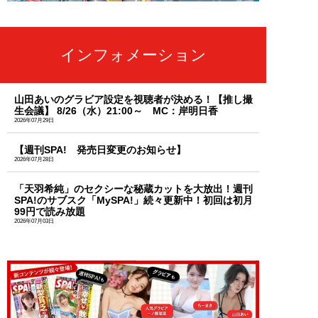
インフォメーション
山田あいのグラビア設定を視聴者が決める！【推し撮
生会議】 8/26（水）21:00～ MC：岸明日香
2026年07月29日
【週刊SPA! 発売日変更のお知らせ】
2026年07月28日
「天羽希純」のセクシーな秘蔵カットを大放出！週刊
SPA!のサブスク「MySPA!」続々更新中！初回は初月
99円で読み放題
2026年07月03日