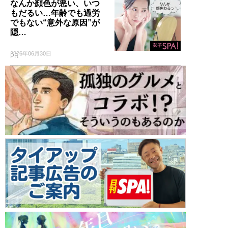
なんか顔色が悪い、いつ
もだるい…年齢でも過労
でもない“意外な原因”が
隠…
2026年06月30日
PR