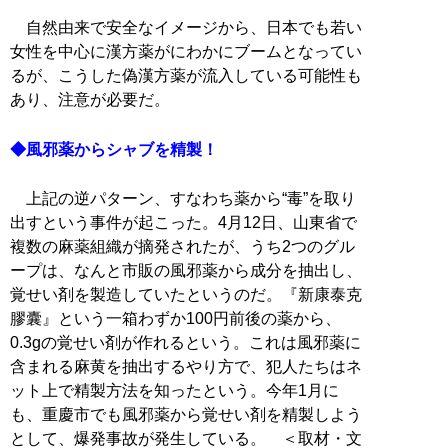
自然由来で安全なイメージから、日本でも若い
女性を中心に漢方薬がにわかにブームとなってい
るが、こうした偽漢方薬が流入している可能性も
あり、注意が必要だ。
◆風邪薬からシャブを精製！
上記の逆パターン、すなわち薬から“毒”を取り
出すという事件が起こった。4月12日、山東省で
複数の麻薬組織が摘発されたが、うち2つのグル
ープは、なんと市販の風邪薬から成分を抽出し、
覚せい剤を製造していたというのだ。『新康泰克
膠囊』という一箱わずか100円前後の薬から、
0.3gの覚せい剤が作れるという。これは風邪薬に
含まれる麻黄を抽出するやり方で、犯人たちはネ
ット上で精製方法を知ったという。今年1月に
も、重慶市でも風邪薬から覚せい剤を精製しよう
として、爆発事故が発生している。 ＜取材・文