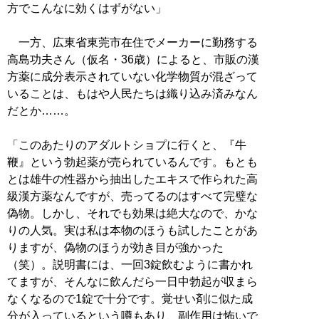
方でこんなに効くはずがない」
一方、広東省東莞市在住でメーカーに勤務する
高島功夫さん（仮名・36歳）によると、市販の漢
方薬に成分表示されていない化学物質が混ざって
いることは、もはや人民たちは織り込み済みなん
だとか……。
「このあたりのアダルトショプに行くと、『牛
鞭』という勃起薬が売られているんです。もとも
とは雄牛の性器から抽出したエキスで作られた高
級漢方薬なんですが、売ってるのはすべて完璧な
偽物。しかし、それでも効果は絶大なので、かな
りの人気。実は私は本物のほうも試したことがあ
りますが、偽物のほうが効き目が強かった
（笑）。説明書には、一回3錠飲むように書かれ
てますが、そんなに飲んだら一日中勃起が収まら
なくなるので1錠で十分です。覚せい剤に似た成
分が入っているという噂もあり、副作用は怖いで