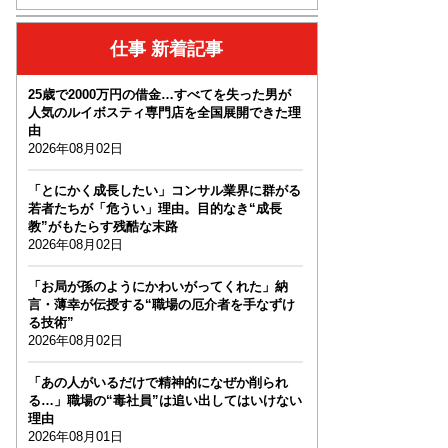
仕事 新着記事
25歳で2000万円の借金…すべてを失った男が
人気のルイボスティ専門店を全国展開できた理
由
2026年08月02日
「とにかく成長したい」コンサル業界に群がる
若者たちが「危うい」理由。目的なき“成長
教”がもたらす残酷な末路
2026年08月02日
「お局が孫のようにかわいがってくれた」納
言・薄幸が伝授する“職場の厄介者を手なずけ
る技術”
2026年08月02日
「あの人がいるだけで精神的になぜか削られ
る…」職場の“毒社員”は追い出してはいけない
理由
2026年08月01日