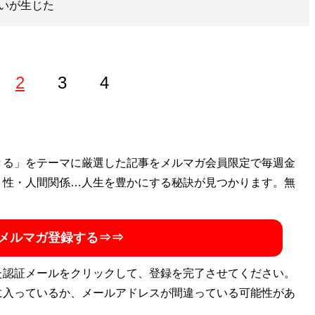
いが生じた
2
3
4
ウーマン取材をもとに恋愛＆婚活＆結婚をテーマに執筆。難病
きる」をテーマに厳選した記事をメルマガ会員限定で毎週金
グ「
・性・人間関係…人生を豊かにする秘訣が見つかります。無
恋するブログ☆～恋、のような気分で♪
」
メルマガ登録する⇒⇒
た認証メールをクリックして、登録を完了させてください。
に入っているか、メールアドレスが間違っている可能性があ