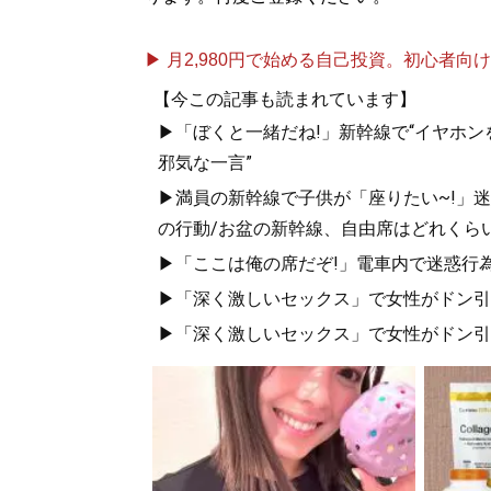
▶ 月2,980円で始める自己投資。初心者向けch
【今この記事も読まれています】
▶「ぼくと一緒だね!」新幹線で“イヤホン
邪気な一言”
▶満員の新幹線で子供が「座りたい~!」迷惑
の行動/お盆の新幹線、自由席はどれくらい
▶「ここは俺の席だぞ!」電車内で迷惑行
▶「深く激しいセックス」で女性がドン引き
▶「深く激しいセックス」で女性がドン引き