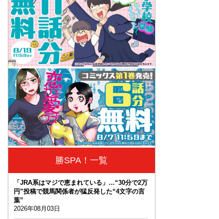
勝SPA！一覧
「JRA系はマジで恵まれている」…“30分で2万
円”投稿で競馬関係者が猛反発した“4文字の言
葉”
2026年08月03日