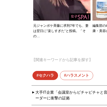
元ジャンポケ斉藤に求刑7年でも、妻
編集部のi
は翌日に“楽しすぎた“と投稿。「そ
康・美容
の…
【関連キーワードから記事を探す】
セクハラ
ハラスメント
大手IT企業「会議室からピチャピチャと
ーダーに衝撃の証拠