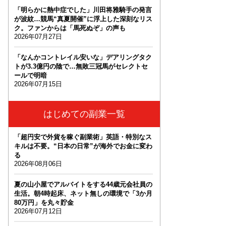
「明らかに熱中症でした」川田将雅騎手の発言
が波紋…競馬“真夏開催”に浮上した深刻なリス
ク。ファンからは「馬死ぬぞ」の声も
2026年07月27日
「なんかコントレイル安いな」デアリングタク
トが3.3億円の陰で…無敗三冠馬がセレクトセ
ールで明暗
2026年07月15日
はじめての副業一覧
「超円安で外貨を稼ぐ副業術」英語・特別なス
キルは不要。“日本の日常”が海外でお金に変わ
る
2026年08月06日
夏の山小屋でアルバイトをする44歳元会社員の
生活。朝4時起床、ネット無しの環境で「3か月
80万円」を丸々貯金
2026年07月12日