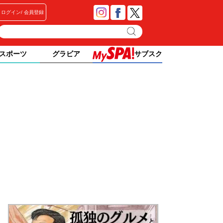
ログイン
会員登録
スポーツ
グラビア
サブスク