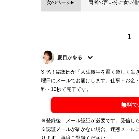
次のページ
両者の言い分に食い違
1
夏目かをる
コラムニスト、作家。2万人のワーキング
SPA！編集部が「人生後半を賢く楽しく生
克服後に医療ライターとしても活動。ブロ
曜日にメールでお届けします。仕事・お金
料・10秒で完了です。
記事一覧へ
無料で
※登録後、メール認証が必要です。受信し
※認証メールが届かない場合、迷惑メール
ります。再度ご登録ください。