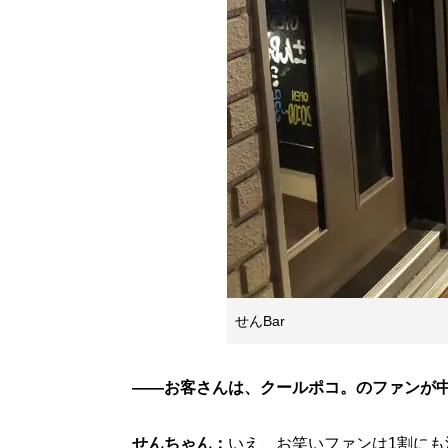
せんBar
――お客さんは、クールポコ。のファンが
せんちゃん：
いえ、お笑いファンは1割に