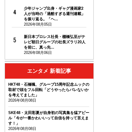
少年ジャンプ出身・ギャグ漫画家2
人が当時の「過酷すぎる週刊連載」
を振り返る。「ヘ...
2026年08月05日
新日本プロレス社長・棚橋弘至がテ
レビ朝日グループの社長ズラリ20人
を前に、真っ先...
2026年08月06日
エンタメ 新着記事
HKT48・石橋颯、グループ15周年記念ムックの
取材で頭をフル回転「どうやったらバレないか
を考えてました」
2026年08月08日
SKE48・太田彩夏が自身初の写真集を猛アピー
ル「今が一番かわいいって自信を持って言えま
す！」
2026年08月08日