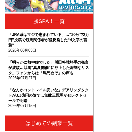
勝SPA！一覧
「JRA系はマジで恵まれている」…“30分で2万
円”投稿で競馬関係者が猛反発した“4文字の言
葉”
2026年08月03日
「明らかに熱中症でした」川田将雅騎手の発言
が波紋…競馬“真夏開催”に浮上した深刻なリス
ク。ファンからは「馬死ぬぞ」の声も
2026年07月27日
「なんかコントレイル安いな」デアリングタク
トが3.3億円の陰で…無敗三冠馬がセレクトセ
ールで明暗
2026年07月15日
はじめての副業一覧