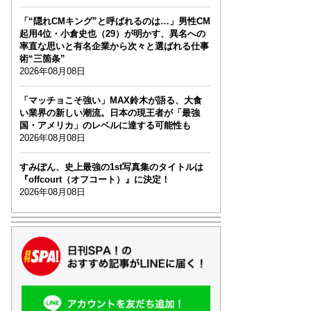
「“隠れCMキング”と呼ばれるのは…」男性CM
起用4位・小倉史也（29）が明かす、異名への
率直な思いと有名企業から次々と選ばれる仕事
術“三箇条”
2026年08月08日
「マッチョこそ強い」MAX鈴木が語る、大食
い業界の新しい潮流。日本の現王者が「最強
国・アメリカ」のレベルに達する可能性も
2026年08月08日
すみぽん、史上最強の1st写真集のタイトルは
『offcourt（オフコート）』に決定！
2026年08月08日