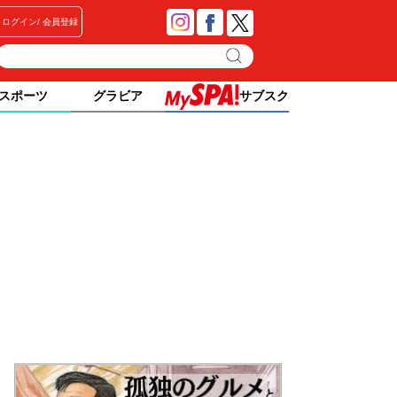
ログイン
会員登録
スポーツ
グラビア
サブスク