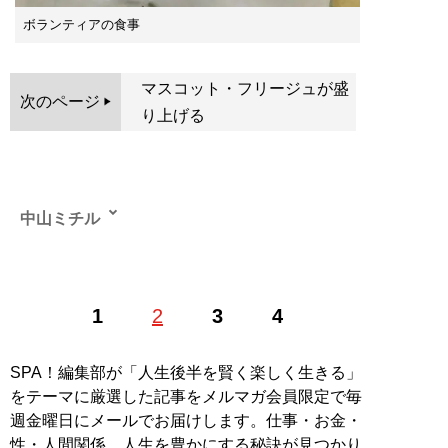
ボランティアの食事
マスコット・フリージュが盛
次のページ
り上げる
中山ミチル
パリ在住フリーランスフォトグラファー。世界100ヵ国
1
2
3
4
以上の現地在住日本人ライターの組織「
海外書き人クラ
ブ
」会員。
SPA！編集部が「人生後半を賢く楽しく生きる」
記事一覧へ
をテーマに厳選した記事をメルマガ会員限定で毎
週金曜日にメールでお届けします。仕事・お金・
性・人間関係…人生を豊かにする秘訣が見つかり