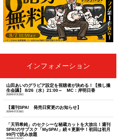
インフォメーション
山田あいのグラビア設定を視聴者が決める！【推し撮
生会議】 8/26（水）21:00～ MC：岸明日香
2026年07月29日
【週刊SPA! 発売日変更のお知らせ】
2026年07月28日
「天羽希純」のセクシーな秘蔵カットを大放出！週刊
SPA!のサブスク「MySPA!」続々更新中！初回は初月
99円で読み放題
2026年07月03日