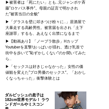
▶被害者は「死にたい」とも...元ジャンポケ斉
藤“ロケバス事件”。母親の証言で明かされ
た“被害当日の全貌”
▶「グラスを壁に叩きつけ粉々に...」居酒屋で
大暴走する高齢男性。被害届を出され「土下
座謝罪」するも、あえなく出禁になるまで
▶【動画あり】「ノーブラ散歩」Hカップ
Youtuberを直撃!おっぱいが揺れ、透け乳首で
街中を歩いて“恥ずかしくない”のか聞いてみた
ら...
▶「セックスは好きじゃなかった」女性の価
値観を変えた“プロ男優のセックス”。「おかし
くなっちゃった」衝撃体験とは
ダルビッシュの息子は
182cm世界モデル！ ラウ
ンドガールやミスコン
美…