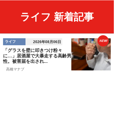
ライフ 新着記事
NEW!
ライフ
2026年08月06日
「グラスを壁に叩きつけ粉々
に…」居酒屋で大暴走する高齢男
性。被害届を出され...
高橋マナブ
NEW!
ライフ
2026年08月06日
老いていくのがすごく嫌な49歳
男性。孤独な老後を恐れる相談
に、佐藤優が贈る...
佐藤優