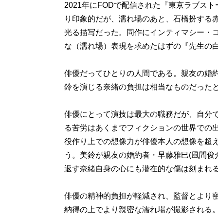
2021年にFODで配信された『東京ラブス
り印象的だが、濡れ場のあと、石橋扮する
光る描写だった。同作にインティマシー・
な（濡れ場）表現を求めたはずの『先生の
俳優だってひとりの人間である。親友の婚
鈴を演じる奈緒の負担は相当なものだった
俳優にとって演技は最大の職務だが、自分
る苦労はあくまでフィクションの世界での
役作り上での想像力が俳優本人の想像を超
う。美鈴が親友の婚約者・早藤雅巳(風間俊
返す奈緒自身の心にも潜在的な傷は刻まれ
俳優の精神的負担が軽減され、監督とより
納得の上でより親密な濡れ場が撮影される