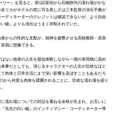
トーリー』を見ると、第1話冒頭から石橋静河の濡れ場がかな
赤名リカがホテルの窓に写る美しさは三木監督の演出手腕が
コーディネーターのクレジットは確認できないが、より自由
白い嘘』よりも演出はうまく抑制されていた。
約者からの性的な支配が、精神を疲弊させる高校教師・原美
と容易に想像できる。
ではない他者の人生を疑似体験しながら一個の表現物に高め
出来事だとしても、演じるキャラクターの人生が壮絶なほど
えて肉体と日常生活にまで深い影響を及ぼすこともあるだろ
介)から何度も肉体を蹂躙されるごとに、壮絶な濡れ場を繰り
る。
密に濡れ場についての対話を重ねる余裕が生まれ、お互いに
。『先生の白い嘘』のインティマシー・コーディネーター導