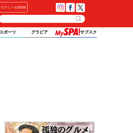
ログイン
会員登録
スポーツ
グラビア
サブスク