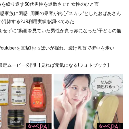
為を繰り返す50代男性を退散させた女性のひと言
家族に困惑...周囲の乗客が内心“スカッ”としたおばあさん
混雑する?JR利用実績を調べてみた
をせずに”動画を見ていた男性が真っ赤になった“子どもの無
utuberを直撃!おっぱいが揺れ、透け乳首で街中を歩い
!限定ムービー公開!【見れば元気になる!フォトブック】