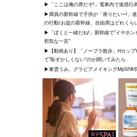
▶「ここは俺の席だぞ!」電車内で迷惑行
▶満員の新幹線で子供が「座りたい~!」迷惑
の行動/お盆の新幹線、自由席はどれくらい
▶「ぼくと一緒だね!」新幹線で“イヤホン
邪気な一言”
▶【動画あり】「ノーブラ散歩」HカップYo
て“恥ずかしくない”のか聞いてみたら...
▶東雲うみ、グラビアメイキングMySPA