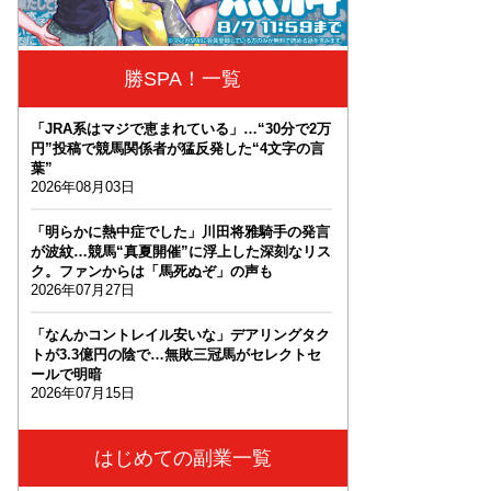
勝SPA！一覧
「JRA系はマジで恵まれている」…“30分で2万
円”投稿で競馬関係者が猛反発した“4文字の言
葉”
2026年08月03日
「明らかに熱中症でした」川田将雅騎手の発言
が波紋…競馬“真夏開催”に浮上した深刻なリス
ク。ファンからは「馬死ぬぞ」の声も
2026年07月27日
「なんかコントレイル安いな」デアリングタク
トが3.3億円の陰で…無敗三冠馬がセレクトセ
ールで明暗
2026年07月15日
はじめての副業一覧