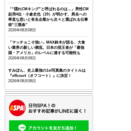
「“隠れCMキング”と呼ばれるのは…」男性CM
起用4位・小倉史也（29）が明かす、異名への
率直な思いと有名企業から次々と選ばれる仕事
術“三箇条”
2026年08月08日
「マッチョこそ強い」MAX鈴木が語る、大食
い業界の新しい潮流。日本の現王者が「最強
国・アメリカ」のレベルに達する可能性も
2026年08月08日
すみぽん、史上最強の1st写真集のタイトルは
『offcourt（オフコート）』に決定！
2026年08月08日