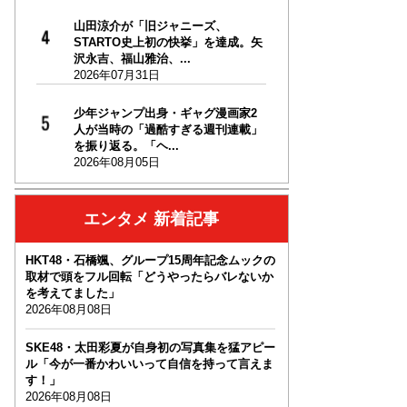
山田涼介が「旧ジャニーズ、
STARTO史上初の快挙」を達成。矢
沢永吉、福山雅治、...
2026年07月31日
少年ジャンプ出身・ギャグ漫画家2
人が当時の「過酷すぎる週刊連載」
を振り返る。「ヘ...
2026年08月05日
エンタメ 新着記事
HKT48・石橋颯、グループ15周年記念ムックの
取材で頭をフル回転「どうやったらバレないか
を考えてました」
2026年08月08日
SKE48・太田彩夏が自身初の写真集を猛アピー
ル「今が一番かわいいって自信を持って言えま
す！」
2026年08月08日