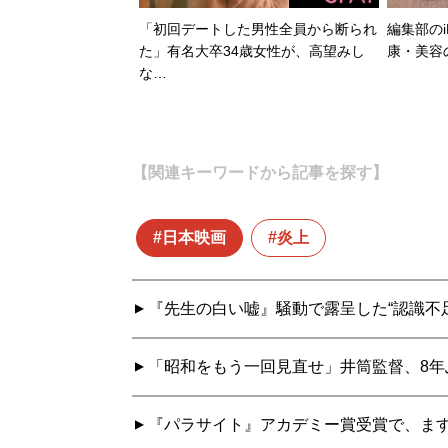
「初回デートした男性全員から断られ
編集部のi
た」有名大卒34歳女性が、高望みし
康・美容
な…
【関連キーワードから記事を探す】
日本映画
炎上
『先生の白い嘘』騒動で露呈した“認識不足
「昭和をもう一回見直せ」井筒監督、8年
『パラサイト』アカデミー賞受賞で、ま