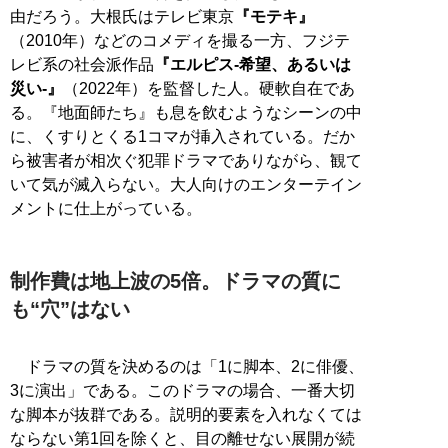
由だろう。大根氏はテレビ東京
『モテキ』
（2010年）などのコメディを撮る一方、フジテ
レビ系の社会派作品
『エルピス-希望、あるいは
災い-』
（2022年）を監督した人。硬軟自在であ
る。『地面師たち』も息を飲むようなシーンの中
に、くすりとくる1コマが挿入されている。だか
ら被害者が相次ぐ犯罪ドラマでありながら、観て
いて気が滅入らない。大人向けのエンターテイン
メントに仕上がっている。
制作費は地上波の5倍。ドラマの質に
も“穴”はない
ドラマの質を決めるのは「1に脚本、2に俳優、
3に演出」である。このドラマの場合、一番大切
な脚本が抜群である。説明的要素を入れなくては
ならない第1回を除くと、目の離せない展開が続