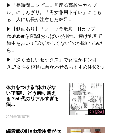
▶「長時間コンビニに居座る高校生カップ
ル」にうんざり。「男女兼用トイレ」にこも
る二人に店長が注意した結果...
▶【動画あり】「ノーブラ散歩」Hカップ
Youtuberを直撃!おっぱいが揺れ、透け乳首で
街中を歩いて“恥ずかしくない”のか聞いてみた
ら...
▶「深く激しいセックス」で女性がドン引
き...?女性を絶頂に向かわせるおすすめ体位3つ
体力をつける“体力がな
い”問題、どう乗り越え
る？50代のリアルすぎる
悩…
2026年08月07日
編集部のiHerb愛用者がセ