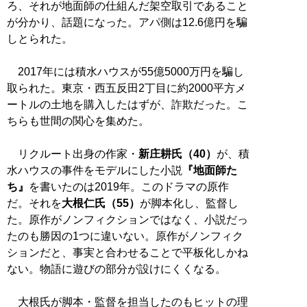
ろ、それが地面師の仕組んだ架空取引であること
が分かり、話題になった。アパ側は12.6億円を騙
しとられた。
2017年には積水ハウスが55億5000万円を騙し
取られた。東京・西五反田2丁目に約2000平方メ
ートルの土地を購入したはずが、詐欺だった。こ
ちらも世間の関心を集めた。
リクルート出身の作家・
新庄耕氏（40）
が、積
水ハウスの事件をモデルにした小説
『地面師た
ち』
を書いたのは2019年。このドラマの原作
だ。それを
大根仁氏（55）
が脚本化し、監督し
た。原作がノンフィクションではなく、小説だっ
たのも勝因の1つに違いない。原作がノンフィク
ションだと、事実と合わせることで平板化しかね
ない。物語に遊びの部分が設けにくくなる。
大根氏が脚本・監督を担当したのもヒットの理