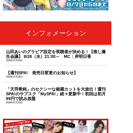
インフォメーション
山田あいのグラビア設定を視聴者が決める！【推し撮
生会議】 8/26（水）21:00～ MC：岸明日香
2026年07月29日
【週刊SPA! 発売日変更のお知らせ】
2026年07月28日
「天羽希純」のセクシーな秘蔵カットを大放出！週刊
SPA!のサブスク「MySPA!」続々更新中！初回は初月
99円で読み放題
2026年07月03日