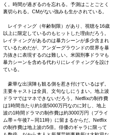
く。時間が過ぎるのを忘れる。予測はことごとく
裏切られる。CMがない強みも生かされている。
レイティング（年齢制限）があり、視聴を16歳
以上に限定しているのもヒットした理由だろう。
レイティングがあるのは暴力シーンが多少含まれ
ているためだが、アンダーグラウンドの世界を暴
力抜きに表現するのは難しい。米国刑事ドラマも
暴力シーンを含める代わりにレイティングを設け
ている。
豪華な出演陣も観る側を惹き付けているはず。
主要キャストは全員、文句なしにうまい。地上波
ドラマではマネできないだろう。Netflixの制作費
は1時間当たり約1億5000万円なのに対し、地上
波の1時間ドラマの制作費は約3000万円（プライ
ム帯＝午後7～同11時）に留まるからだ。Netflix
の制作費は地上波の5倍。俳優のギャラに限って
も数倍。だから本人と所属芸能事務所は大歓迎な