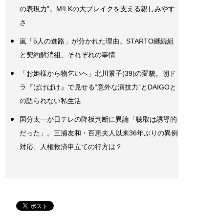
の表現力”。M!LKの大ブレイクを支える親しみやす
さ
嵐「5人の進路」が分かれた理由。STARTO継続組
と契約解消組、それぞれの事情
「お姫様から物乞いへ」北川景子(39)の変貌。朝ド
ラ『ばけばけ』で見せる“意外な演技力”とDAIGOと
の語られない私生活
国分太一が日テレの降板判断に異論「聴取は誘導的
だった」。三浦友和・百恵夫人以来36年ぶりの異例
対応、人権救済申立ての行方は？