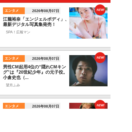
NEW!
エンタメ
2026年08月07日
江籠裕奈「エンジェルボディ」、
最新デジタル写真集発売！
SPA！広報マン
NEW!
エンタメ
2026年08月07日
男性CM起用4位の“隠れCMキン
グ”は『20世紀少年』の元子役。
小倉史也（...
望月ふみ
NEW!
エンタメ
2026年08月07日
「牛丼2杯で満腹」だった男が
「1時間でラーメン35杯」完食で
きるようになる...