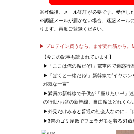
※登録後、メール認証が必要です。受信し
※認証メールが届かない場合、迷惑メール
ります。再度ご登録ください。
▶ プロテイン買うなら、まず売れ筋から。Mypr
【今この記事も読まれています】
▶「ここは俺の席だぞ!」電車内で迷惑行
▶「ぼくと一緒だね!」新幹線で“イヤホン
邪気な一言”
▶満員の新幹線で子供が「座りたい~!」迷惑
の行動/お盆の新幹線、自由席はどれくらい
▶外見だけみると普通の社会人なのに...
▶3畳のゴミ屋敷でフェラガモを着る51