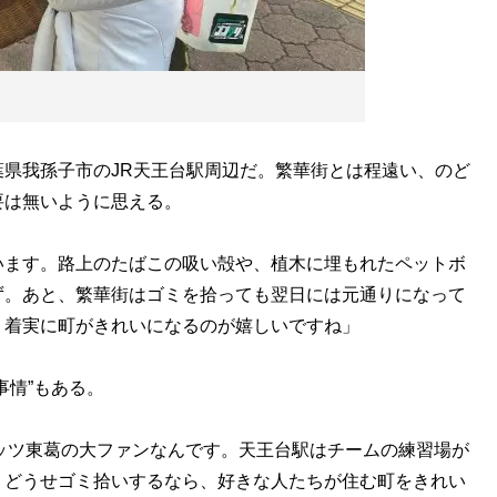
県我孫子市のJR天王台駅周辺だ。繁華街とは程遠い、のど
要は無いように思える。
います。路上のたばこの吸い殻や、植木に埋もれたペットボ
ず。あと、繁華街はゴミを拾っても翌日には元通りになって
、着実に町がきれいになるのが嬉しいですね」
情”もある。
ッツ東葛の大ファンなんです。天王台駅はチームの練習場が
。どうせゴミ拾いするなら、好きな人たちが住む町をきれい