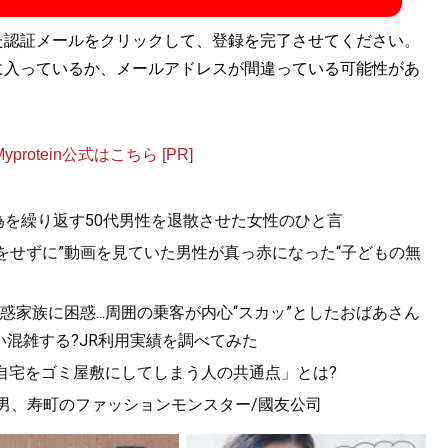
た認証メールをクリックして、登録を完了させてください。
に入っているか、メールアドレスが間違っている可能性があ
otein公式はこちら [PR]
為を繰り返す50代男性を退散させた女性のひと言
をせずに”動画を見ていた男性が真っ赤になった“子どもの無
家族に困惑...周囲の乗客が内心“スカッ”としたおばあさん
混雑する?JR利用実績を調べてみた
「自宅をゴミ屋敷にしてしまう人の共通点」とは?
歳男、寿町のファッションモンスター/國友公司