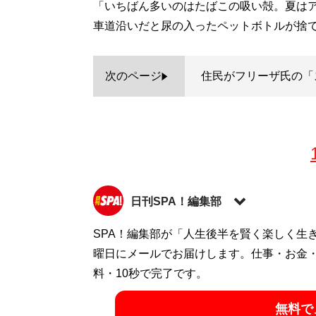
「いちばん多いのはたばこの吸い殻。夏は
車道沿いだと尿の入ったペットボトルが捨
次のページ
住民がフリーザ氏の「
日刊SPA！編集部
SPA！編集部が「人生後半を賢く楽しく生
記事一覧へ
曜日にメールでお届けします。仕事・お金
料・10秒で完了です。
無料で