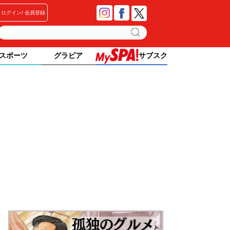
ログイン
会員登録
スポーツ
グラビア
サブスク