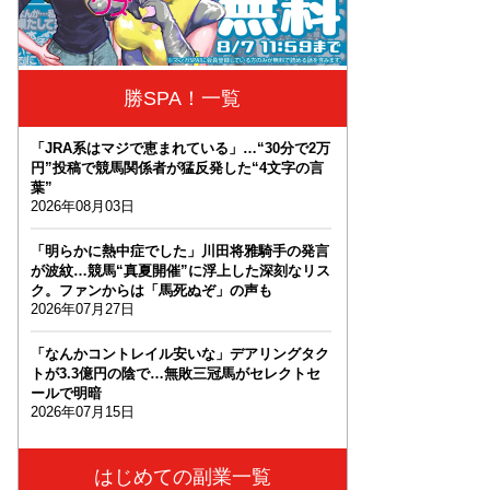
勝SPA！一覧
「JRA系はマジで恵まれている」…“30分で2万
円”投稿で競馬関係者が猛反発した“4文字の言
葉”
2026年08月03日
「明らかに熱中症でした」川田将雅騎手の発言
が波紋…競馬“真夏開催”に浮上した深刻なリス
ク。ファンからは「馬死ぬぞ」の声も
2026年07月27日
「なんかコントレイル安いな」デアリングタク
トが3.3億円の陰で…無敗三冠馬がセレクトセ
ールで明暗
2026年07月15日
はじめての副業一覧