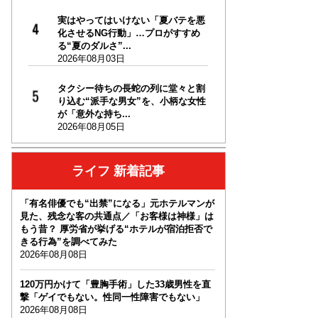
実はやってはいけない「夏バテを悪
化させるNG行動」…プロがすすめ
る“夏のダルさ”...
2026年08月03日
タクシー待ちの長蛇の列に堂々と割
り込む“派手な男女”を、小柄な女性
が「意外な持ち...
2026年08月05日
ライフ 新着記事
「有名俳優でも“出禁”になる」元ホテルマンが
見た、残念な客の共通点／「お客様は神様」は
もう昔？ 厚労省が挙げる“ホテルが宿泊拒否で
きる行為”を調べてみた
2026年08月08日
120万円かけて「豊胸手術」した33歳男性を直
撃「ゲイでもない。性同一性障害でもない」
2026年08月08日