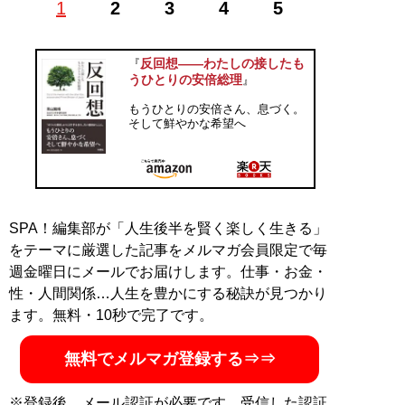
1
2
3
4
5
記事一覧へ
反回想——わたしの接したも
『
うひとりの安倍総理
』
もうひとりの安倍さん、息づく。
そして鮮やかな希望へ
SPA！編集部が「人生後半を賢く楽しく生きる」
をテーマに厳選した記事をメルマガ会員限定で毎
週金曜日にメールでお届けします。仕事・お金・
性・人間関係…人生を豊かにする秘訣が見つかり
ます。無料・10秒で完了です。
無料でメルマガ登録する⇒⇒
※登録後、メール認証が必要です。受信した認証