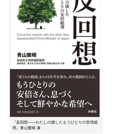
『反回想――わたしの接したもうひとりの安倍総
理』青山繁晴 著