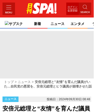
ログイン
会員登録
サブスク
新着
ニュース
エンタメ
ライフ
トップ
ニュース
安倍元総理と“友情”を育んだ議員がい
た…自民党の悪習を、安倍元総理とヒラ議員が崩壊させた話
ニュース
投稿日：2024年09月30日 08:48
安倍元総理と“友情”を育んだ議員