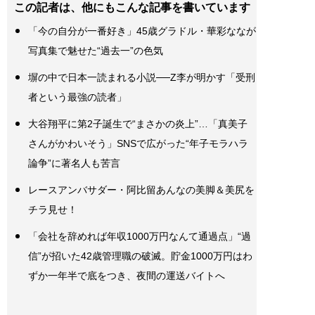
この記者は、他にもこんな記事を書いています
「今の自分が一番好き」45歳グラドル・華彩ななが
写真集で魅せた“過去一”の色気
塀の中で日本一読まれる小説──Z李が明かす「受刑
者という最強の読者」
大谷翔平に第2子誕生で“まさかの炎上”…「真美子
さんがかわいそう」SNSで広がった“年子モラハラ
論争”に著名人も苦言
レースアンバサダー・阿比留あんなの美脚＆美尻を
チラ見せ！
「会社を辞めれば年収1000万円なんて通過点」“過
信”が招いた42歳管理職の破滅。貯金1000万円はわ
ずか一年半で底をつき、夜間の運送バイトへ