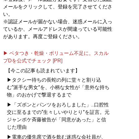
メールをクリックして、登録を完了させてくださ
い。
※認証メールが届かない場合、迷惑メールに入っ
ているか、メールアドレスが間違っている可能性
があります。再度ご登録ください。
▶ ベタつき・乾燥・ボリューム不足に。スカル
プDを公式でチェック [PR]
【今この記事も読まれています】
▶タクシー待ちの長蛇の列に堂々と割り込
む“派手な男女”を、小柄な女性が「意外な持ち
物」のおかげで撃退するまで
▶「ズボンとパンツをおろしました」...口腔性
交に至るまでの“生々しいやりとり”を証言。元
ジャンポケ斉藤被告が「同意があった」と信
じた理由
▶電車の優先席で酒を飲む迷惑な会社員が、