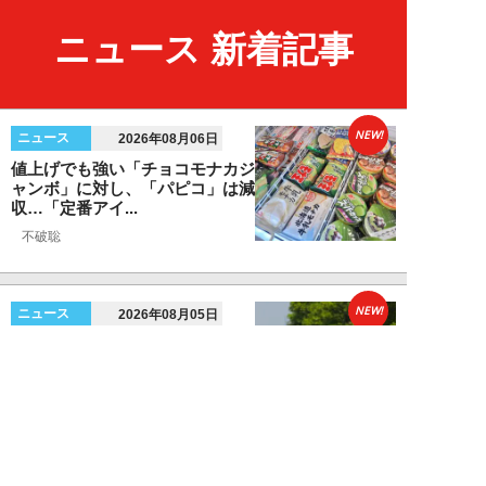
ニュース 新着記事
NEW!
ニュース
2026年08月06日
値上げでも強い「チョコモナカジ
ャンボ」に対し、「パピコ」は減
収…「定番アイ...
不破聡
NEW!
ニュース
2026年08月05日
なぜワイドショーは「酷暑」を連
呼する？ 山口真由が明かす、テ
レビが天気ネタ...
山口真由