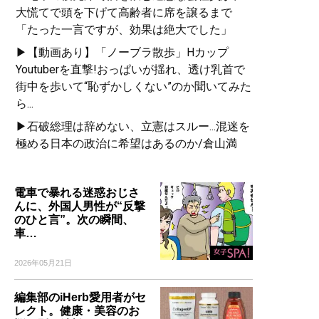
大慌てで頭を下げて高齢者に席を譲るまで
「たった一言ですが、効果は絶大でした」
▶【動画あり】「ノーブラ散歩」Hカップ
Youtuberを直撃!おっぱいが揺れ、透け乳首で
街中を歩いて“恥ずかしくない”のか聞いてみた
ら...
▶石破総理は辞めない、立憲はスルー...混迷を
極める日本の政治に希望はあるのか/倉山満
電車で暴れる迷惑おじさ
んに、外国人男性が“反撃
のひと言”。次の瞬間、
車…
2026年05月21日
編集部のiHerb愛用者がセ
レクト。健康・美容のお