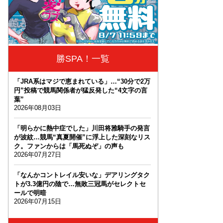
勝SPA！一覧
「JRA系はマジで恵まれている」…“30分で2万
円”投稿で競馬関係者が猛反発した“4文字の言
葉”
2026年08月03日
「明らかに熱中症でした」川田将雅騎手の発言
が波紋…競馬“真夏開催”に浮上した深刻なリス
ク。ファンからは「馬死ぬぞ」の声も
2026年07月27日
「なんかコントレイル安いな」デアリングタク
トが3.3億円の陰で…無敗三冠馬がセレクトセ
ールで明暗
2026年07月15日