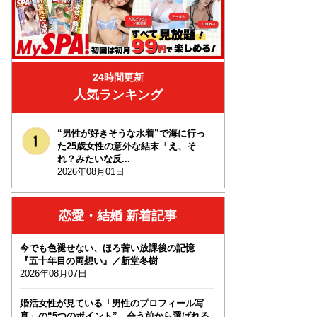
24時間更新
人気ランキング
“男性が好きそうな水着”で海に行っ
た25歳女性の意外な結末「え、そ
れ？みたいな反...
2026年08月01日
恋愛・結婚 新着記事
今でも色褪せない、ほろ苦い放課後の記憶
『五十年目の両想い』／新堂冬樹
2026年08月07日
婚活女性が見ている「男性のプロフィール写
真」の“5つのポイント”…会う前から選ばれる