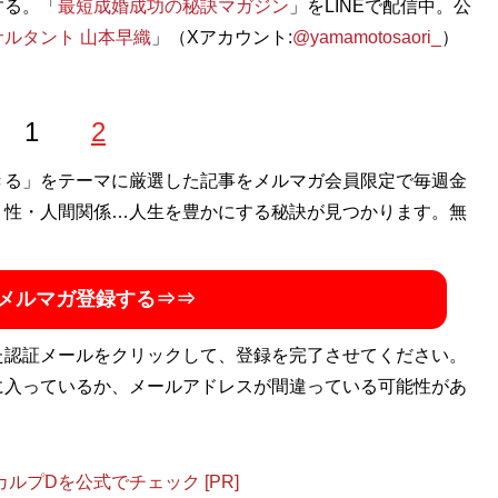
する。「
最短成婚成功の秘訣マガジン
」をLINEで配信中。公
ルタント 山本早織
」（Xアカウント:
@yamamotosaori_
）
1
2
きる」をテーマに厳選した記事をメルマガ会員限定で毎週金
・性・人間関係…人生を豊かにする秘訣が見つかります。無
メルマガ登録する⇒⇒
た認証メールをクリックして、登録を完了させてください。
に入っているか、メールアドレスが間違っている可能性があ
プDを公式でチェック [PR]