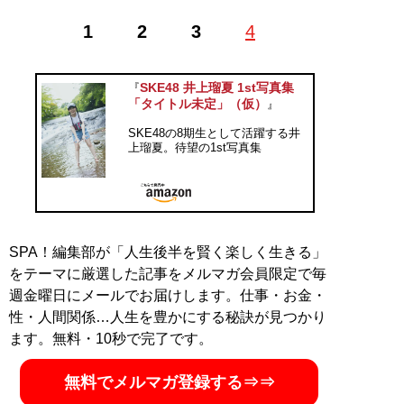
1
2
3
4
SKE48 井上瑠夏 1st写真集
『
「タイトル未定」（仮）
』
SKE48の8期生として活躍する井
上瑠夏。待望の1st写真集
SPA！編集部が「人生後半を賢く楽しく生きる」
をテーマに厳選した記事をメルマガ会員限定で毎
週金曜日にメールでお届けします。仕事・お金・
性・人間関係…人生を豊かにする秘訣が見つかり
ます。無料・10秒で完了です。
無料でメルマガ登録する⇒⇒