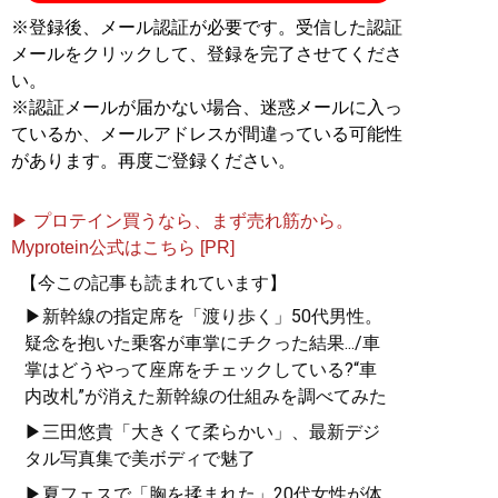
※登録後、メール認証が必要です。受信した認証
メールをクリックして、登録を完了させてくださ
い。
※認証メールが届かない場合、迷惑メールに入っ
ているか、メールアドレスが間違っている可能性
があります。再度ご登録ください。
▶ プロテイン買うなら、まず売れ筋から。
Myprotein公式はこちら [PR]
【今この記事も読まれています】
▶新幹線の指定席を「渡り歩く」50代男性。
疑念を抱いた乗客が車掌にチクった結果.../車
掌はどうやって座席をチェックしている?“車
内改札”が消えた新幹線の仕組みを調べてみた
▶三田悠貴「大きくて柔らかい」、最新デジ
タル写真集で美ボディで魅了
▶夏フェスで「胸を揉まれた」20代女性が体