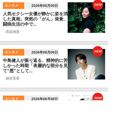
NEW!
エンタメ
2026年08月09日
人気セクシー女優が静かに姿を消
した真相。突然の「がん」発覚、
闘病生活の中で...
髙坂雄貴
NEW!
エンタメ
2026年08月09日
中島健人が振り返る、精神的に苦
しかった時期「表層的な部分を見
て“悪”として...
細谷美香
NEW!
エンタメ
2026年08月08日
HKT48・石橋颯、グループ15周
年記念ムックの取材で頭をフル回
転「どうや...
須田紫苑