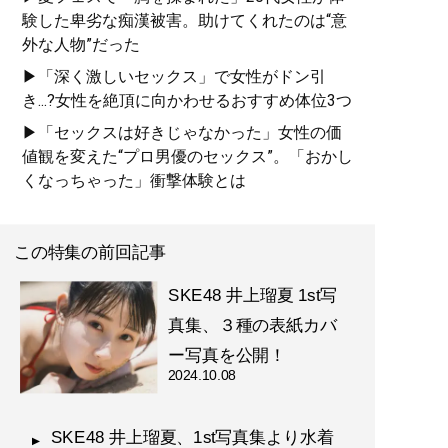
験した卑劣な痴漢被害。助けてくれたのは“意
外な人物”だった
▶「深く激しいセックス」で女性がドン引
き...?女性を絶頂に向かわせるおすすめ体位3つ
▶「セックスは好きじゃなかった」女性の価
値観を変えた“プロ男優のセックス”。「おかし
くなっちゃった」衝撃体験とは
この特集の前回記事
SKE48 井上瑠夏 1st写
真集、３種の表紙カバ
ー写真を公開！
2024.10.08
SKE48 井上瑠夏、1st写真集より水着