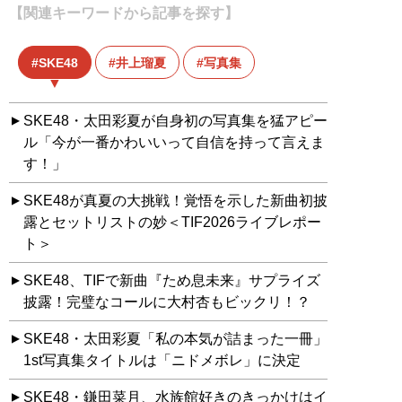
【関連キーワードから記事を探す】
SKE48
井上瑠夏
写真集
SKE48・太田彩夏が自身初の写真集を猛アピー
ル「今が一番かわいいって自信を持って言えま
す！」
SKE48が真夏の大挑戦！覚悟を示した新曲初披
露とセットリストの妙＜TIF2026ライブレポー
ト＞
SKE48、TIFで新曲『ため息未来』サプライズ
披露！完璧なコールに大村杏もビックリ！？
SKE48・太田彩夏「私の本気が詰まった一冊」
1st写真集タイトルは「ニドメボレ」に決定
SKE48・鎌田菜月、水族館好きのきっかけはイ