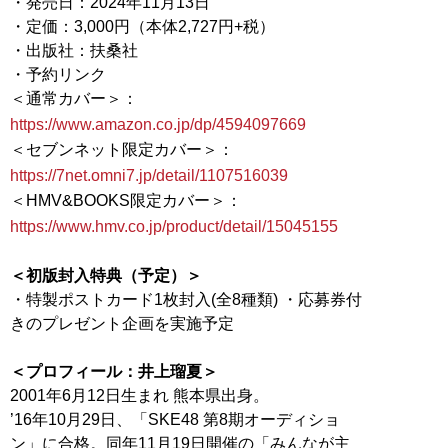
・発売日：2024年11月13日
・定価：3,000円（本体2,727円+税）
・出版社：扶桑社
・予約リンク
＜通常カバー＞：
https://www.amazon.co.jp/dp/4594097669
＜セブンネット限定カバー＞：
https://7net.omni7.jp/detail/1107516039
＜HMV&BOOKS限定カバー＞：
https://www.hmv.co.jp/product/detail/15045155
＜初版封入特典（予定）＞
・特製ポストカード1枚封入(全8種類) ・応募券付
きのプレゼント企画を実施予定
＜プロフィール：井上瑠夏＞
2001年6月12日生まれ 熊本県出身。
’16年10月29日、「SKE48 第8期オーディショ
ン」に合格。同年11月19日開催の「みんなが主