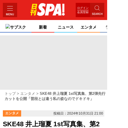
ログイン
会員登録
サブスク
新着
ニュース
エンタメ
ライフ
トップ
エンタメ
SKE48 井上瑠夏 1st写真集、第2弾先行
カットを公開「普段とは違う私の姿なのでドキドキ」
エンタメ
投稿日：2024年10月31日 21:00
SKE48 井上瑠夏 1st写真集、第2