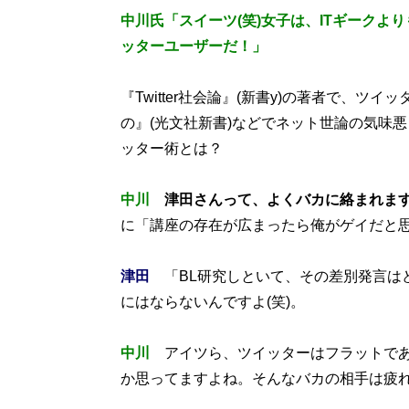
中川氏
「スイーツ(笑)女子は、ITギークよ
ッターユーザーだ！」
『Twitter社会論』(新書y)の著者で、
の』(光文社新書)などでネット世論の気味
ッター術とは？
中川
津田さんって、よくバカに絡まれま
に「講座の存在が広まったら俺がゲイだと
津田
「BL研究しといて、その差別発言は
にはならないんですよ(笑)。
中川
アイツら、ツイッターはフラットであ
か思ってますよね。そんなバカの相手は疲