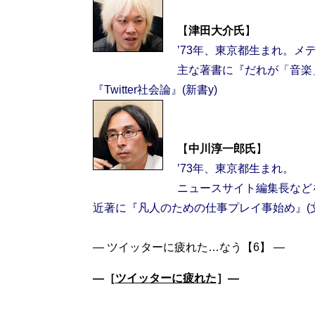
【
津田大介氏
’73年、東京都生まれ。メ
主な著書に『だれが「音楽
『Twitter社会論』(新書y)
【
中川淳一郎氏
’73年、東京都生まれ。
ニュースサイト編集長など
近著に『凡人のための仕事プレイ事始め』(
―［
ツイッターに疲れた
］―