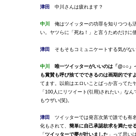
津田
中川さんは疲れます？
中川
俺はツイッターの功罪を知りつつも活
い。ヤツらに「死ね！」と言うためだけに使
津田
そもそもコミュニケートする気がないか
中川
唯一ツイッターがいいのは「@○○」
も賞賛も呼び捨てでできるのは画期的です
てます。以前はエロいことばっか言ってた
「100人にリツイート(引用)されたい」
もウザい(笑)。
津田
ツイッターでは発言次第で誰でも有名
化もされて、
簡単に自己承認欲求を満たせ
「
ツイッターで夢が叶いました
」って思い