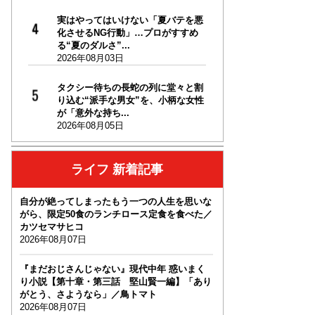
実はやってはいけない「夏バテを悪
化させるNG行動」…プロがすすめ
る“夏のダルさ”...
2026年08月03日
タクシー待ちの長蛇の列に堂々と割
り込む“派手な男女”を、小柄な女性
が「意外な持ち...
2026年08月05日
ライフ 新着記事
自分が絶ってしまったもう一つの人生を思いな
がら、限定50食のランチロース定食を食べた／
カツセマサヒコ
2026年08月07日
『まだおじさんじゃない』現代中年 惑いまく
り小説【第十章・第三話 堅山賢一編】「あり
がとう、さようなら」／鳥トマト
2026年08月07日