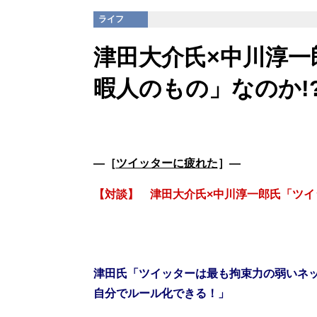
ライフ
津田大介氏×中川淳
暇人のもの」なのか!
―［
ツイッターに疲れた
］―
【対談】 津田大介氏×中川淳一郎氏「ツイ
津田氏
「ツイッターは最も拘束力の弱いネ
自分でルール化できる！」