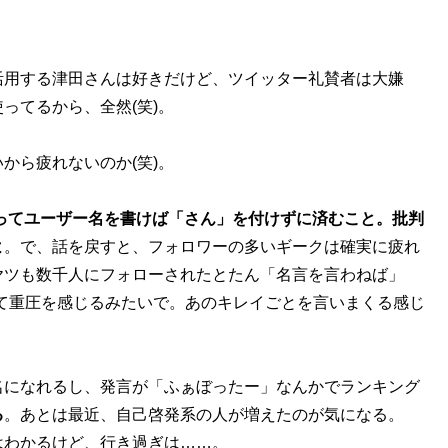
用する津田さんは好きだけど、ツイッター礼賛者は大嫌
ってるから、全然(笑)。
ら疲れないのか(笑)。
ってユーザー名を書けば「さん」を付けずに済むこと。批判
よ
。で、話を戻すと、フォロワーの多いギークは確実に疲れ
ヤツも数千人にフォローされたとたん「名言を言わねば」
なんて重圧を感じるみたいで。あのキレイごとを言いまくる感じ
になれるし、発言が「ふぁぼったー」なんかでランキング
る
。あとは最近、自己啓発系の人が増えたのが気になる。
はわかるけど、行き過ぎは……。