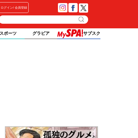
ログイン
会員登録
スポーツ
グラビア
サブスク