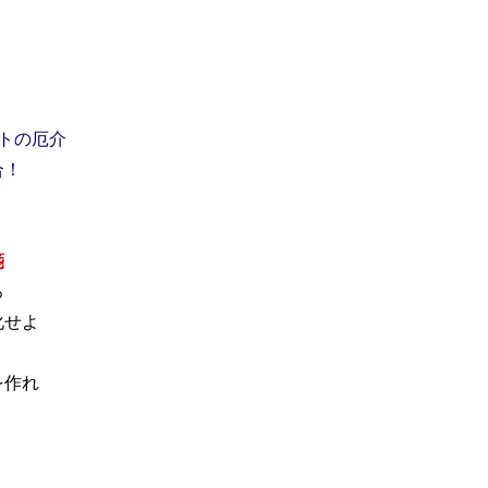
トの厄介
合！
箋
ろ
化せよ
を作れ