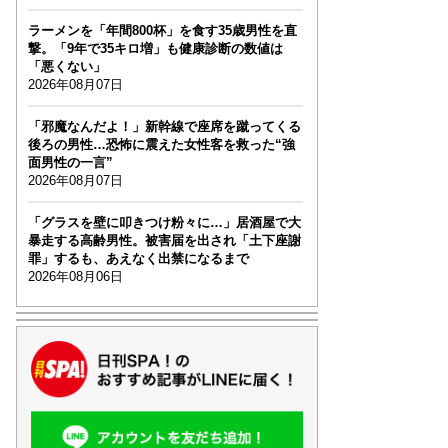
ラーメンを「年間800杯」を食す35歳男性を直
撃。「9年で35キロ増」も健康診断の数値は
「悪くない」
2026年08月07日
「邪魔なんだよ！」新幹線で座席を蹴ってくる
後ろの男性…恐怖に震えた女性客を救った“強
面男性の一言”
2026年08月07日
「グラスを壁に叩きつけ粉々に…」居酒屋で大
暴走する高齢男性。被害届を出され「土下座謝
罪」するも、あえなく出禁になるまで
2026年08月06日