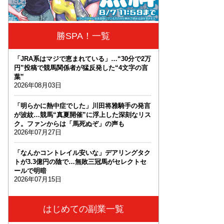
勝SPA！一覧
「JRA系はマジで恵まれている」…“30分で2万
円”投稿で競馬関係者が猛反発した“4文字の言
葉”
2026年08月03日
「明らかに熱中症でした」川田将雅騎手の発言
が波紋…競馬“真夏開催”に浮上した深刻なリス
ク。ファンからは「馬死ぬぞ」の声も
2026年07月27日
「なんかコントレイル安いな」デアリングタク
トが3.3億円の陰で…無敗三冠馬がセレクトセ
ールで明暗
2026年07月15日
はじめての副業一覧