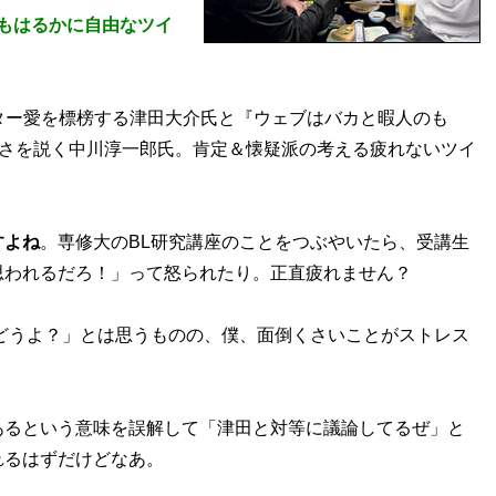
りもはるかに自由なツイ
ツイッター愛を標榜する津田大介氏と『ウェブはバカと暇人のも
悪さを説く中川淳一郎氏。肯定＆懐疑派の考える疲れないツイ
すよね
。専修大のBL研究講座のことをつぶやいたら、受講生
思われるだろ！」って怒られたり。正直疲れません？
どうよ？」とは思うものの、僕、面倒くさいことがストレス
るという意味を誤解して「津田と対等に議論してるぜ」と
れるはずだけどなあ。