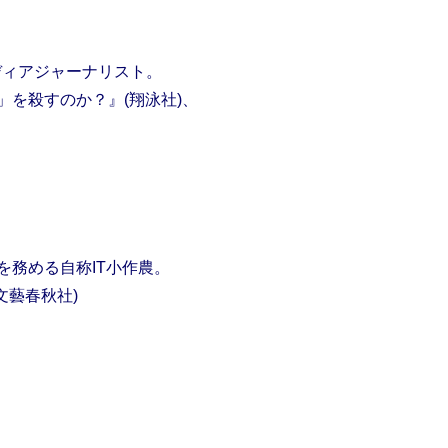
ディアジャーナリスト。
」を殺すのか？』(翔泳社)、
を務める自称IT小作農。
文藝春秋社)