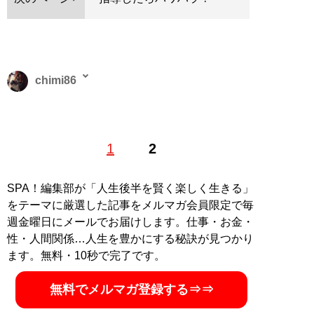
chimi86
2016年よりライター活動を開始。出版社にて書籍コーデ
1
2
ィネーターなども経験。趣味は読書、ミュージカル、舞
台鑑賞、スポーツ観戦、カフェ。
SPA！編集部が「人生後半を賢く楽しく生きる」
記事一覧へ
をテーマに厳選した記事をメルマガ会員限定で毎
週金曜日にメールでお届けします。仕事・お金・
性・人間関係…人生を豊かにする秘訣が見つかり
ます。無料・10秒で完了です。
無料でメルマガ登録する⇒⇒