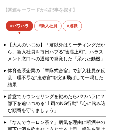
【関連キーワードから記事を探す】
パワハラ
新入社員
退職
【大人のいじめ】「君以外はミーティングだか
ら」新入社員を毎日ハブる“陰湿上司”。ハラス
メント窓口への通報で発覚した「呆れた動機」
体育会系企業の「軍隊式合宿」で新入社員が反
乱…理不尽な"鬼教官”を突き飛ばして一喝した
結果
善意でカウンセリングを勧めたらパワハラに？
部下を追いつめる“上司のNG行動”「心に踏み込
む順番を守りましょう」
「なんでウーロン茶？」病気を理由に断酒中の
部下に酒を飲ませようとする上司…報告を受け