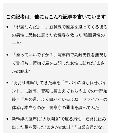
この記者は、他にもこんな記事を書いています
「邪魔なんだよ！」新幹線で座席を蹴ってくる後ろ
の男性…恐怖に震えた女性客を救った“強面男性の
一言”
「座っていいですか？」電車内で高齢男性を無視し
て舌打ち…荷物で席を占領した女性に訪れた“まさ
かの結末”
“あおり運転”してきた車を「白バイの待ち伏せポイ
ント」に誘導、警察に捕まえてもらうまでの一部始
終／「あの道、よく白バイいるよね」ドライバーの
体感は本当なのか、警察庁の通達を調べてみた
新幹線の座席に“大股開き”で座る男性…通路にはみ
出した足を襲った“まさかの結末”「自業自得だな」