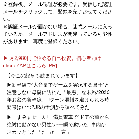
※登録後、メール認証が必要です。受信した認証
メールをクリックして、登録を完了させてくださ
い。
※認証メールが届かない場合、迷惑メールに入っ
ているか、メールアドレスが間違っている可能性
があります。再度ご登録ください。
▶ 月2,980円で始める自己投資。初心者向け
chocoZAPはこちら [PR]
【今この記事も読まれています】
▶新幹線で“大音量でゲームを実況する息子”と
注意しない母親に訪れた「最悪」な末路/2026
年お盆の新幹線、Uターン混雑を避けられる時
間帯はいつ?JRの予測から調べてみた
▶「すみませーん!」満員電車で“ドアの前から
絶対に動かない男性”が一瞬で動いた...車内が
スカッとした「たった一言」