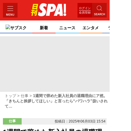
ログイン
会員登録
サブスク
新着
ニュース
エンタメ
ライフ
トップ
仕事
1週間で辞めた新入社員の退職理由にア然。
「きちんと挨拶してほしい」と言ったら“パワハラ”扱いされ
て…
仕事
投稿日：2025年06月03日 15:54