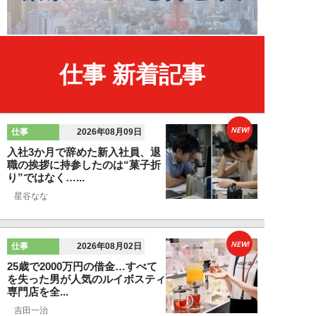
仕事 新着記事
NEW!
仕事
2026年08月09日
入社3か月で辞めた新入社員、退
職の挨拶に持参したのは“菓子折
り”ではなく…...
星谷なな
NEW!
仕事
2026年08月02日
25歳で2000万円の借金…すべて
を失った男が人気のルイボスティ
専門店を全...
吉田一治