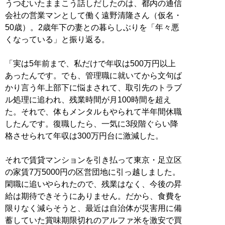
うつむいたままこう話しだしたのは、都内の通信
会社の営業マンとして働く遠野清隆さん（仮名・
50歳）。2歳年下の妻との暮らしぶりを「年々悪
くなっている」と振り返る。
「実は5年前まで、私だけで年収は500万円以上
あったんです。でも、管理職に就いてから文句ば
かり言う年上部下に悩まされて、取引先のトラブ
ル処理に追われ、残業時間が月100時間を超え
た。それで、体もメンタルもやられて半年間休職
したんです。復職したら、一気に3段階ぐらい降
格させられて年収は300万円台に激減した。
それで賃貸マンションを引き払って東京・足立区
の家賃7万5000円の区営団地に引っ越しました。
閑職に追いやられたので、残業はなく、今後の昇
給は期待できそうにありません。だから、食費を
限りなく減らそうと、最近は自治体が災害用に備
蓄していた賞味期限切れのアルファ米を激安で買