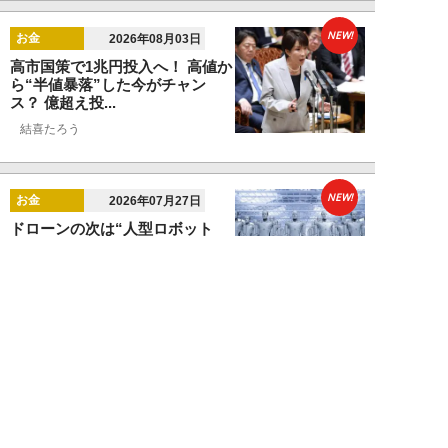
NEW!
お金
2026年08月03日
高市国策で1兆円投入へ！ 高値か
ら“半値暴落”した今がチャン
ス？ 億超え投...
結喜たろう
NEW!
お金
2026年07月27日
ドローンの次は“人型ロボット
株”か。億超え投資家が先回りす
る「隠れ防衛銘柄...
結喜たろう
NEW!
お金
2026年07月27日
父の遺産5000万円で兄弟が絶縁
「長男だから」「介護したのは
私」家族が“争...