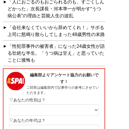
「人におごるのもおごられるのも、すごくしん
どかった」次長課長・河本準一が明かす“うつ
病公表”の理由と芸能人生の波乱
「会社来なくていいから辞めてくれ！」サボる
上司に怒鳴り散らしてしまった48歳男性の末路
「性犯罪事件の被害者」になった24歳女性が語
る壮絶な半生。「うつ病は甘え」と思っていた
ことに後悔も