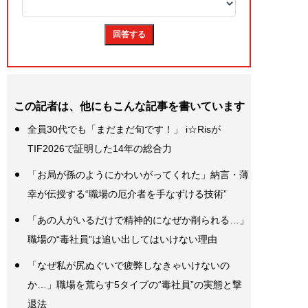
この記者は、他にもこんな記事を書いています
全員30代でも「まだまだ旬です！」 i☆Risが
TIF2026で証明した14年の総合力
「お局が孫のようにかわいがってくれた」納言・薄
幸が伝授する“職場の厄介者を手なずける技術”
「あの人がいるだけで精神的になぜか削られる…」
職場の“毒社員”は追い出してはいけない理由
「なぜ私が尻ぬぐいで疲弊しなきゃいけないの
か…」職場を荒らす5タイプの“毒社員”の実態と撃
退法