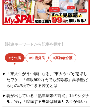
【関連キーワードから記事を探す】
うつ病
中流貧民
高齢者介護
「東大生がうつ病になる」“東大うつ”が急増し
たワケ。「年収500万円でも劣等感」高学歴だ
らけの環境で生きる苦労とは
妻が出している「熟年離婚の前兆」15のシグナ
ル。実は「喧嘩する夫婦は離婚リスクが低い」