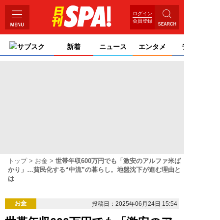
ログイン
会員登録
サブスク
新着
ニュース
エンタメ
ライフ
トップ
お金
世帯年収600万円でも「激安のアルファ米ば
かり」…貧民化する“中流”の暮らし。地盤沈下が進む理由と
は
お金
投稿日：2025年06月24日 15:54