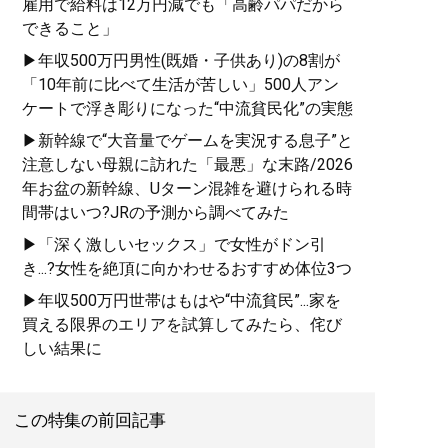
雇用で給料は12万円減でも「高齢パパだから
できること」
▶年収500万円男性(既婚・子供あり)の8割が
「10年前に比べて生活が苦しい」500人アン
ケートで浮き彫りになった“中流貧民化”の実態
▶新幹線で“大音量でゲームを実況する息子”と
注意しない母親に訪れた「最悪」な末路/2026
年お盆の新幹線、Uターン混雑を避けられる時
間帯はいつ?JRの予測から調べてみた
▶「深く激しいセックス」で女性がドン引
き...?女性を絶頂に向かわせるおすすめ体位3つ
▶年収500万円世帯はもはや“中流貧民”...家を
買える限界のエリアを試算してみたら、侘び
しい結果に
この特集の前回記事