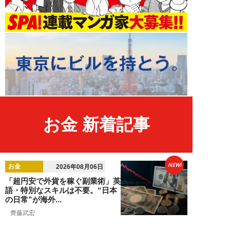
お金 新着記事
NEW!
お金
2026年08月06日
「超円安で外貨を稼ぐ副業術」英
語・特別なスキルは不要。“日本
の日常”が海外...
齊藤武宏