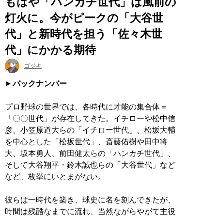
もはや「ハンカチ世代」は風前の
灯火に。今がピークの「大谷世
代」と新時代を担う「佐々木世
代」にかかる期待
ゴジキ
バックナンバー
プロ野球の世界では、各時代に才能の集合体＝
「〇〇世代」が存在してきた。イチローや松中信
彦、小笠原道大らの「イチロー世代」、松坂大輔
を中心とした「松坂世代」、斎藤佑樹や田中将
大、坂本勇人、前田健太らの「ハンカチ世代」、
そして大谷翔平・鈴木誠也らの「大谷世代」など
など、枚挙にいとまがない。
彼らは一時代を築き、球史に名を刻んできたが、
時間は残酷なまでに流れ、当然ながらやがて主役