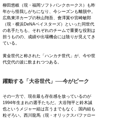
柳田悠岐（現・福岡ソフトバンクホークス）も昨
年から怪我しがちになり、今シーズンも離脱中。
広島東洋カープの秋山翔吾、會澤翼や宮崎敏郎
（現・横浜DeNAベイスターズ）といった同世代
の名手たちも、それぞれのチームで重要な役割は
担うものの、成績や出場機会には陰りが見えてき
ている。
黄金世代と称された「ハンカチ世代」が、今や世
代交代の波に飲まれつつある。
躍動する「大谷世代」──今がピーク
その一方で、現在最も存在感を放っているのが
1994年生まれの選手たちだ。大谷翔平と鈴木誠
也というメジャー組は言うまでもなく、国内組も
粒ぞろい。西川龍馬（現・オリックスバファロー