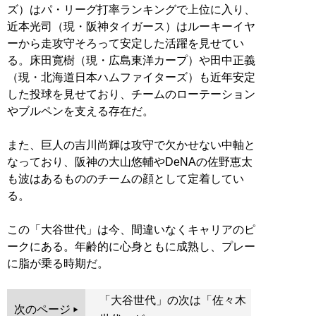
ズ）はパ・リーグ打率ランキングで上位に入り、
近本光司（現・阪神タイガース）はルーキーイヤ
ーから走攻守そろって安定した活躍を見せてい
る。床田寛樹（現・広島東洋カープ）や田中正義
（現・北海道日本ハムファイターズ）も近年安定
した投球を見せており、チームのローテーション
やブルペンを支える存在だ。
また、巨人の吉川尚輝は攻守で欠かせない中軸と
なっており、阪神の大山悠輔やDeNAの佐野恵太
も波はあるもののチームの顔として定着してい
る。
この「大谷世代」は今、間違いなくキャリアのピ
ークにある。年齢的に心身ともに成熟し、プレー
に脂が乗る時期だ。
「大谷世代」の次は「佐々木
次のページ