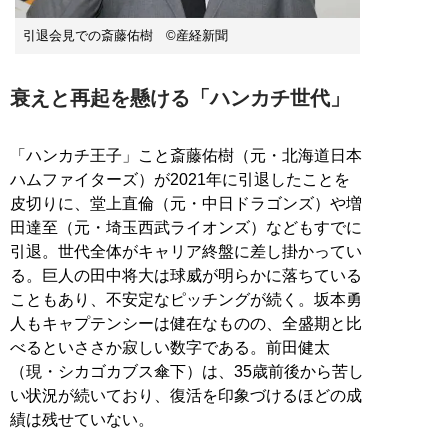
引退会見での斎藤佑樹 ©産経新聞
衰えと再起を懸ける「ハンカチ世代」
「ハンカチ王子」こと斎藤佑樹（元・北海道日本
ハムファイターズ）が2021年に引退したことを
皮切りに、堂上直倫（元・中日ドラゴンズ）や増
田達至（元・埼玉西武ライオンズ）などもすでに
引退。世代全体がキャリア終盤に差し掛かってい
る。巨人の田中将大は球威が明らかに落ちている
こともあり、不安定なピッチングが続く。坂本勇
人もキャプテンシーは健在なものの、全盛期と比
べるといささか寂しい数字である。前田健太
（現・シカゴカブス傘下）は、35歳前後から苦し
い状況が続いており、復活を印象づけるほどの成
績は残せていない。