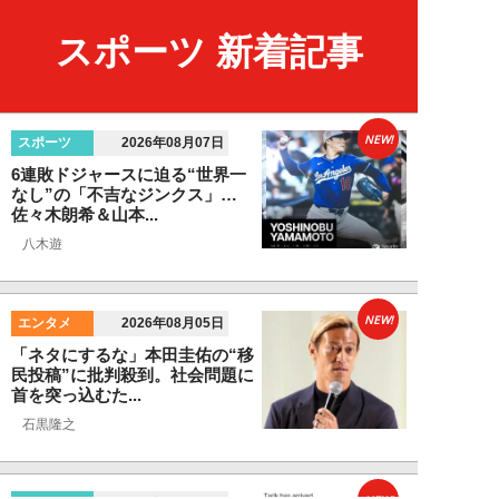
スポーツ 新着記事
NEW!
スポーツ
2026年08月07日
6連敗ドジャースに迫る“世界一
なし”の「不吉なジンクス」…
佐々木朗希＆山本...
八木遊
NEW!
エンタメ
2026年08月05日
「ネタにするな」本田圭佑の“移
民投稿”に批判殺到。社会問題に
首を突っ込むた...
石黒隆之