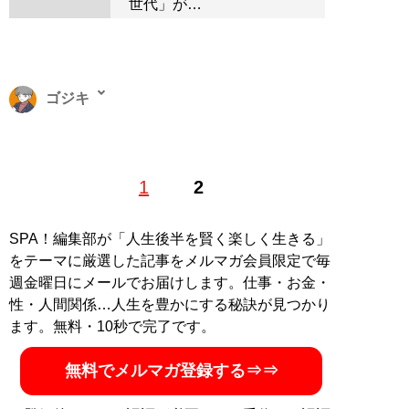
世代」が…
ゴジキ
野球評論家・著作家。これまでに 『巨人軍解体新書』
1
2
(光文社新書)・『アンチデータベースボール』（カンゼ
ン）・『戦略で読む高校野球』（集英社新書）などを出
版。「ゴジキの巨人軍解体新書」や「データで読む高校
SPA！編集部が「人生後半を賢く楽しく生きる」
野球 2022」、「ゴジキの新・野球論」を過去に連載。
をテーマに厳選した記事をメルマガ会員限定で毎
週刊プレイボーイやスポーツ報知、女性セブンなどメデ
週金曜日にメールでお届けします。仕事・お金・
ィアの取材も多数。Yahoo!ニュース公式コメンテーター
性・人間関係…人生を豊かにする秘訣が見つかり
にも選出。日刊SPA!にて寄稿に携わる。Instagram：
ます。無料・10秒で完了です。
godziki_55
X：
godziki_55
TikTok：
@godziki_55
Facebook：
godziki55
無料でメルマガ登録する⇒⇒
記事一覧へ