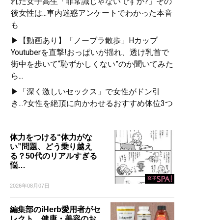
れた女子高生「非常識じゃないですか?」その
後女性は...車内迷惑アンケートでわかった本音
も
▶【動画あり】「ノーブラ散歩」Hカップ
Youtuberを直撃!おっぱいが揺れ、透け乳首で
街中を歩いて“恥ずかしくない”のか聞いてみた
ら...
▶「深く激しいセックス」で女性がドン引
き...?女性を絶頂に向かわせるおすすめ体位3つ
体力をつける“体力がな
い”問題、どう乗り越え
る？50代のリアルすぎる
悩…
2026年08月07日
編集部のiHerb愛用者がセ
レクト。健康・美容のお