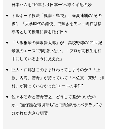
日本ハムを“10年ぶり日本一”へ導く采配の妙
トルネード投法「興南・島袋」、春夏連覇の“その
後”。「大学時代の酷使」で輝きを失い…現在は指
導者として後進に夢を託す日々
「大阪桐蔭の藤浪晋太郎」が、高校野球の“21世紀
最強のエース”で間違いない。「プロが高校生を相
手にしているように見えた」
巨人・戸郷はこのまま終わってしまうのか？「上
原、内海、菅野」が持っていて「木佐貫、東野、澤
村」が持っていなかった“エースの条件”
佐々木朗希と菅野智之、どうして差がついたの
か…“過保護な環境育ち”と“百戦錬磨のベテラン”で
分かれた大きな明暗