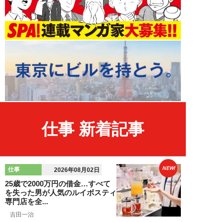
仕事 新着記事
NEW!
仕事
2026年08月02日
25歳で2000万円の借金…すべて
を失った男が人気のルイボスティ
専門店を全...
吉田一治