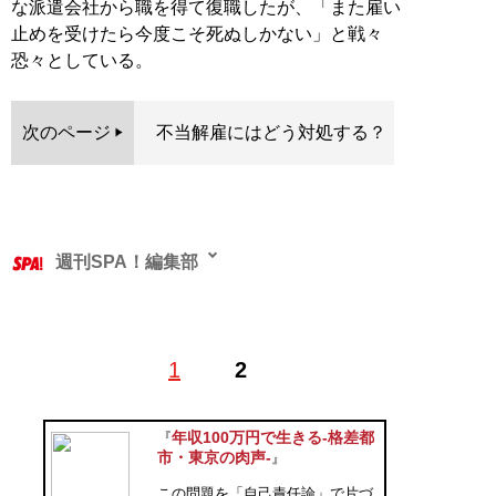
な派遣会社から職を得て復職したが、「また雇い
止めを受けたら今度こそ死ぬしかない」と戦々
恐々としている。
次のページ
不当解雇にはどう対処する？
週刊SPA！編集部
1
2
記事一覧へ
年収100万円で生きる-格差都
『
市・東京の肉声-
』
この問題を「自己責任論」で片づ