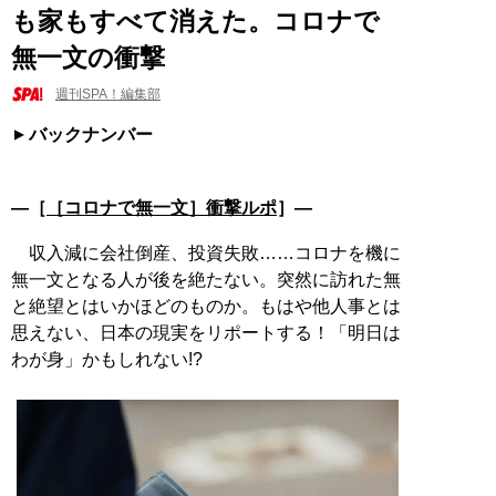
も家もすべて消えた。コロナで
無一文の衝撃
週刊SPA！編集部
バックナンバー
―［
［コロナで無一文］衝撃ルポ
］―
収入減に会社倒産、投資失敗……コロナを機に
無一文となる人が後を絶たない。突然に訪れた無
と絶望とはいかほどのものか。もはや他人事とは
思えない、日本の現実をリポートする！「明日は
わが身」かもしれない!?