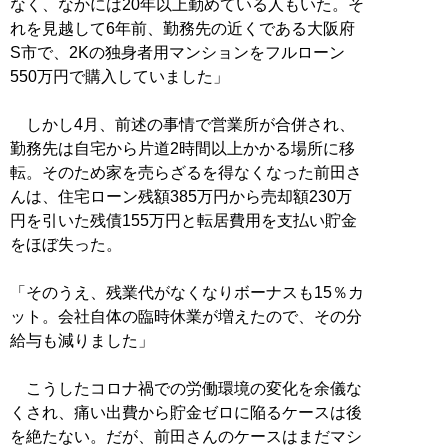
なく、なかには20年以上勤めている人もいた。そ
れを見越して6年前、勤務先の近くである大阪府
S市で、2Kの独身者用マンションをフルローン
550万円で購入していました」
しかし4月、前述の事情で営業所が合併され、
勤務先は自宅から片道2時間以上かかる場所に移
転。そのため家を売らざるを得なくなった前田さ
んは、住宅ローン残額385万円から売却額230万
円を引いた残債155万円と転居費用を支払い貯金
をほぼ失った。
「そのうえ、残業代がなくなりボーナスも15％カ
ット。会社自体の臨時休業が増えたので、その分
給与も減りました」
こうしたコロナ禍での労働環境の変化を余儀な
くされ、痛い出費から貯金ゼロに陥るケースは後
を絶たない。だが、前田さんのケースはまだマシ