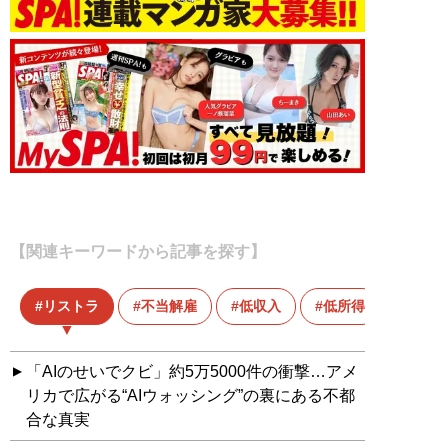
【関連キーワードから記事を探す】
リストラ
不当解雇
低収入
低所得
「AIのせいでクビ」約5万5000件の衝撃…アメ
リカで広がる“AIウォッシング”の裏にある不都
合な真実