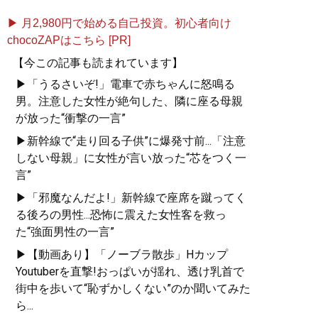
▶ 月2,980円で始める自己投資。初心者向け
chocoZAPはこちら [PR]
【今この記事も読まれています】
▶「うるさいぞ!」電車で赤ちゃんに怒鳴る
男。注意した女性が絶句した、隣に座る母親
が放った“衝撃の一言”
▶新幹線で“走り回る子供”に爆発寸前...「注意
しない母親」に女性が言い放った“芯をつく一
言”
▶「邪魔なんだよ!」新幹線で座席を蹴ってく
る後ろの男性...恐怖に震えた女性客を救っ
た“強面男性の一言”
▶【動画あり】「ノーブラ散歩」Hカップ
Youtuberを直撃!おっぱいが揺れ、透け乳首で
街中を歩いて“恥ずかしくない”のか聞いてみた
ら...