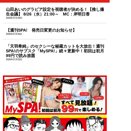
山田あいのグラビア設定を視聴者が決める！【推し撮
生会議】 8/26（水）21:00～ MC：岸明日香
2026年07月29日
【週刊SPA! 発売日変更のお知らせ】
2026年07月28日
「天羽希純」のセクシーな秘蔵カットを大放出！週刊
SPA!のサブスク「MySPA!」続々更新中！初回は初月
99円で読み放題
2026年07月03日