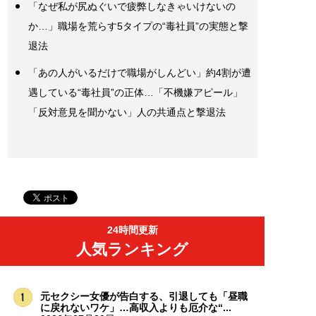
「なぜ私が尻ぬぐいで疲弊しなきゃいけないの
か…」職場を荒らす5タイプの“毒社員”の実態と撃
退法
「あの人がいるだけで職場がしんどい」約4割が遭
遇している“毒社員”の正体…「不機嫌アピール」
「反対意見を聞かない」人の共通点と撃退法
24時間更新
人気ランキング
元セクシー女優が告白する、引退しても「昼職
に戻れないワケ」…高収入よりも厄介な“...