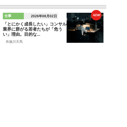
NEW!
仕事
2026年08月02日
「とにかく成長したい」コンサル
業界に群がる若者たちが「危う
い」理由。目的な...
布施川天馬
NEW!
仕事
2026年08月02日
「お局が孫のようにかわいがって
くれた」納言・薄幸が伝授す
る“職場の厄介者を...
週刊SPA！編集部
NEW!
仕事
2026年08月01日
「あの人がいるだけで精神的にな
ぜか削られる…」職場の“毒社
員”は追い出して...