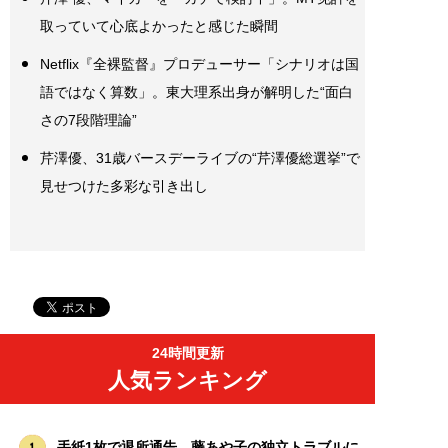
取っていて心底よかったと感じた瞬間
Netflix『全裸監督』プロデューサー「シナリオは国
語ではなく算数」。東大理系出身が解明した“面白
さの7段階理論”
芹澤優、31歳バースデーライブの“芹澤優総選挙”で
見せつけた多彩な引き出し
24時間更新
人気ランキング
手紙1枚で退所通告…藤あや子の独立トラブルに