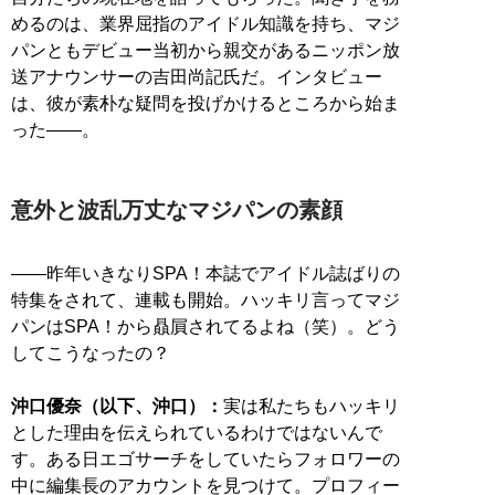
めるのは、業界屈指のアイドル知識を持ち、マジ
パンともデビュー当初から親交があるニッポン放
送アナウンサーの吉田尚記氏だ。インタビュー
は、彼が素朴な疑問を投げかけるところから始ま
った――。
意外と波乱万丈なマジパンの素顔
――昨年いきなりSPA！本誌でアイドル誌ばりの
特集をされて、連載も開始。ハッキリ言ってマジ
パンはSPA！から贔屓されてるよね（笑）。どう
してこうなったの？
沖口優奈（以下、沖口）：
実は私たちもハッキリ
とした理由を伝えられているわけではないんで
す。ある日エゴサーチをしていたらフォロワーの
中に編集長のアカウントを見つけて。プロフィー