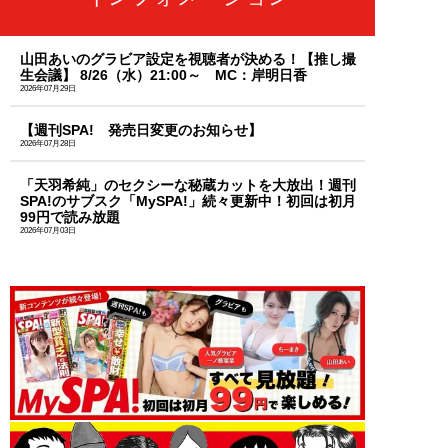
山田あいのグラビア設定を視聴者が決める！【推し撮
生会議】 8/26（水）21:00～ MC：岸明日香
2026年07月29日
【週刊SPA! 発売日変更のお知らせ】
2026年07月28日
「天羽希純」のセクシーな秘蔵カットを大放出！週刊
SPA!のサブスク「MySPA!」続々更新中！初回は初月
99円で読み放題
2026年07月03日