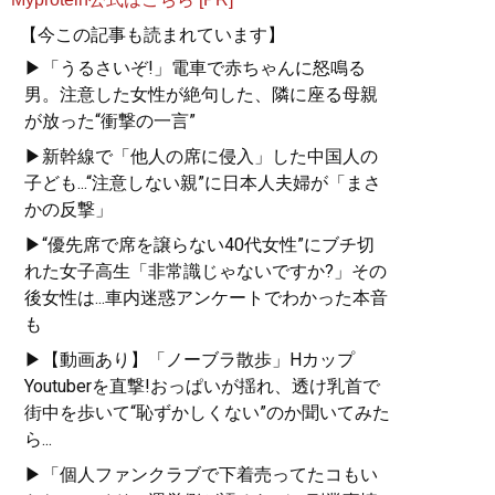
【今この記事も読まれています】
▶「うるさいぞ!」電車で赤ちゃんに怒鳴る
男。注意した女性が絶句した、隣に座る母親
が放った“衝撃の一言”
▶新幹線で「他人の席に侵入」した中国人の
子ども...“注意しない親”に日本人夫婦が「まさ
かの反撃」
▶“優先席で席を譲らない40代女性”にブチ切
れた女子高生「非常識じゃないですか?」その
後女性は...車内迷惑アンケートでわかった本音
も
▶【動画あり】「ノーブラ散歩」Hカップ
Youtuberを直撃!おっぱいが揺れ、透け乳首で
街中を歩いて“恥ずかしくない”のか聞いてみた
ら...
▶「個人ファンクラブで下着売ってたコもい