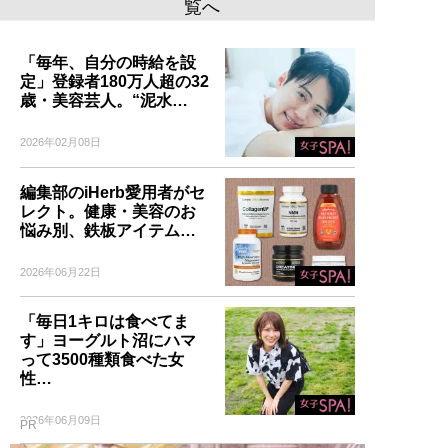
覧へ
「毎年、自分の時給を設
定」登録者180万人超の32
歳・美容芸人。“泥水…
2026年02月08日
編集部のiHerb愛用者がセ
レクト。健康・美容のお
悩み別、鉄板アイテム…
2026年06月22日
「毎日1キロは食べてま
す」ヨーグルト沼にハマ
って3500種類食べた女
性…
2026年06月09日
PR