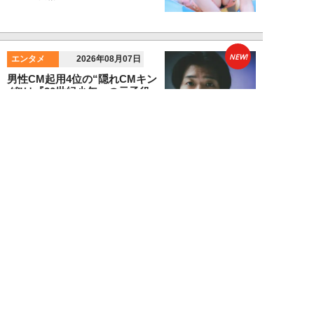
NEW!
エンタメ
2026年08月07日
男性CM起用4位の“隠れCMキン
グ”は『20世紀少年』の元子役。
小倉史也（...
望月ふみ
NEW!
エンタメ
2026年08月07日
「牛丼2杯で満腹」だった男が
「1時間でラーメン35杯」完食で
きるようになる...
寺西ジャジューカ
NEW!
エンタメ
2026年08月07日
志田音々の爽やか超絶美ボディ！