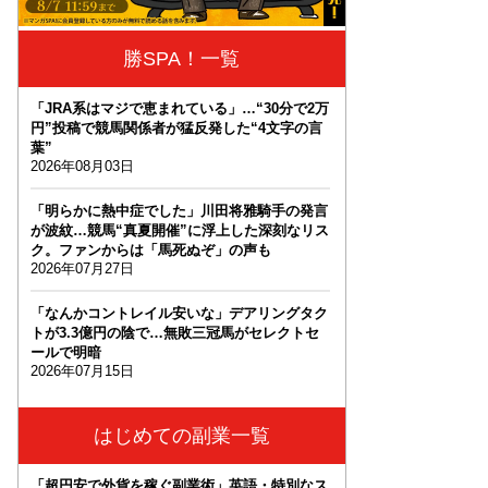
勝SPA！一覧
「JRA系はマジで恵まれている」…“30分で2万
円”投稿で競馬関係者が猛反発した“4文字の言
葉”
2026年08月03日
「明らかに熱中症でした」川田将雅騎手の発言
が波紋…競馬“真夏開催”に浮上した深刻なリス
ク。ファンからは「馬死ぬぞ」の声も
2026年07月27日
「なんかコントレイル安いな」デアリングタク
トが3.3億円の陰で…無敗三冠馬がセレクトセ
ールで明暗
2026年07月15日
はじめての副業一覧
「超円安で外貨を稼ぐ副業術」英語・特別なス