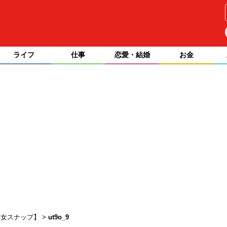
ライフ
仕事
恋愛・結婚
お金
美女スナップ】
ut9o_9