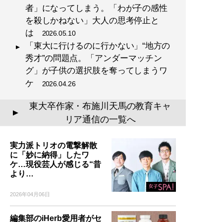
者」になってしまう。「わが子の感性
を殺しかねない」大人の思考停止と
は
2026.05.10
「東大に行けるのに行かない」“地方の
秀才”の問題点。「アンダーマッチン
グ」が子供の選択肢を奪ってしまうワ
ケ
2026.04.26
東大卒作家・布施川天馬の教育キャ
▲
リア通信の一覧へ
実力派トリオの電撃解散
に「妙に納得」したワ
ケ…現役芸人が感じる“昔
より…
2026年04月06日
編集部のiHerb愛用者がセ