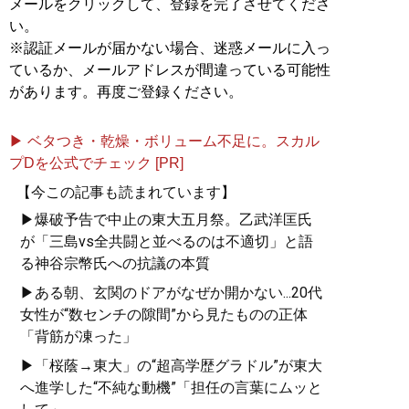
メールをクリックして、登録を完了させてくださ
『
東大式節約勉強法
』
い。
※認証メールが届かない場合、迷惑メールに入っ
目標達成のための最短ル
ているか、メールアドレスが間違っている可能性
ート、最小コストの具体
があります。再度ご登録ください。
的な方法が満載
▶ ベタつき・乾燥・ボリューム不足に。スカル
プDを公式でチェック [PR]
【今この記事も読まれています】
▶爆破予告で中止の東大五月祭。乙武洋匡氏
が「三島vs全共闘と並べるのは不適切」と語
る神谷宗幣氏への抗議の本質
『
人生を切りひらく 最高
▶ある朝、玄関のドアがなぜか開かない...20代
の自宅勉強法
』
女性が“数センチの隙間”から見たものの正体
週3バイトしながら東大に
「背筋が凍った」
合格した著者が明かす
▶「桜蔭→東大」の“超高学歴グラドル”が東大
「最高の勉強法」
へ進学した“不純な動機”「担任の言葉にムッと