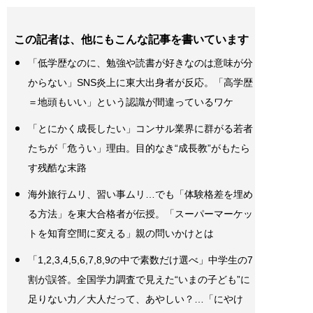
この記者は、他にもこんな記事を書いています
「低学歴なのに、勉強や読書が好きなのは意味が分
からない」SNS炎上に東大出身者が反応。「高学歴
＝地頭もいい」という認識が間違っているワケ
「とにかく成長したい」コンサル業界に群がる若者
たちが「危うい」理由。目的なき“成長教”がもたら
す残酷な末路
海外旅行ムリ、習い事ムリ…でも「体験格差を埋め
る方法」を東大合格者が伝授。「スーパーマーケッ
トを知育空間に変える」親の問いかけとは
「1,2,3,4,5,6,7,8,9の中で素数だけ選べ」中学生の7
割が誤答。全国学力調査で見えた“いまの子ども”に
足りない力／大人だって、あやしい？…「にやけ