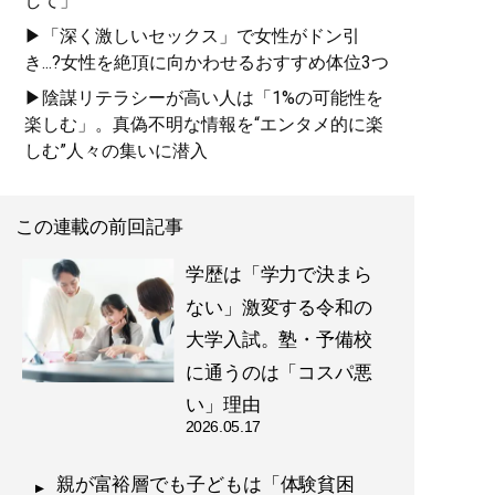
して」
▶「深く激しいセックス」で女性がドン引
き...?女性を絶頂に向かわせるおすすめ体位3つ
▶陰謀リテラシーが高い人は「1%の可能性を
楽しむ」。真偽不明な情報を“エンタメ的に楽
『
東大合格はいくらで買
しむ”人々の集いに潜入
えるか？
』
東大生100人調査でわかっ
この連載の前回記事
た教育投資の正解 (星海
社 e-SHINSHO)
学歴は「学力で決まら
ない」激変する令和の
大学入試。塾・予備校
に通うのは「コスパ悪
記事一覧へ
い」理由
2026.05.17
親が富裕層でも子どもは「体験貧困