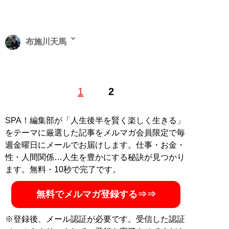
布施川天馬
著述家、教育ライター。 一般財団法人「ドラゴン桜財
1
2
団」評議員。 1997年生まれ。世帯年収300万円台の家庭
に生まれながらも、効率的な勉強法を編み出し、一浪の
末東大合格を果たす。著書に最小コストで結果を出すノ
SPA！編集部が「人生後半を賢く楽しく生きる」
ウハウを体系化した『
東大式節約勉強法
』、膨大な範囲
をテーマに厳選した記事をメルマガ会員限定で毎
と量の受験勉強をする中で気がついた「コスパを極限ま
週金曜日にメールでお届けします。仕事・お金・
で高める時間の使い方」を解説した『
東大式時間術
』な
性・人間関係…人生を豊かにする秘訣が見つかり
ど。
株式会社カルペ・ディエム
にて、お金と時間をかけ
ます。無料・10秒で完了です。
ない「省エネスタイルの勉強法」などを伝える。
MENSA会員。（Xアカウント:
@Temma_Fusegawa
）
無料でメルマガ登録する⇒⇒
※登録後、メール認証が必要です。受信した認証