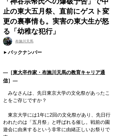
「神谷宗幣氏への爆破予告」で中
止の東大五月祭、直前にゲスト変
更の裏事情も。実害の東大生が怒
る「幼稚な犯行」
布施川天馬
バックナンバー
―［
東大卒作家・布施川天馬の教育キャリア通
信
］―
みなさんは、先日東京大学の文化祭があったこ
とをご存じですか？
東京大学には1年に2回の文化祭があり、先日行
われたのは「五月祭」と呼ばれる催し。戦前の園
遊会に由来するという非常に由緒正しいお祭りで