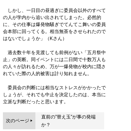
しかし、一日目の昼過ぎに委員会以外のすべて
の人が学内から追い出されてしまった。必然的
に、その仕事は爆発物騒ぎでてんてこ舞いの委員
会本部に回ってくる。相当無茶をさせられたので
はないでしょうか」（Kさん）
過去数十年を見渡しても前例がない「五月祭中
止」の英断。同イベントには二日間で十数万人も
の人々が訪れるため、万が一爆発物が校内に隠さ
れていた際の人的被害は計り知れません。
委員会の判断には相当なストレスがかかったで
しょうが、それでも中止を決定したのは、本当に
立派な判断だったと思います。
直前の”替え玉”が事の発端
次のページ
か？