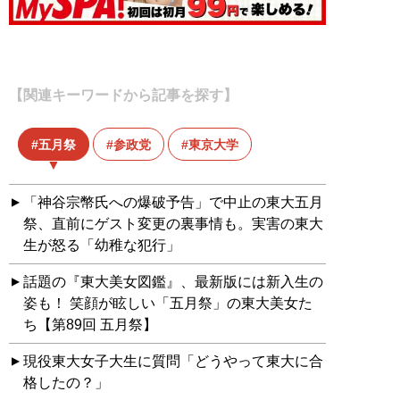
【関連キーワードから記事を探す】
五月祭
参政党
東京大学
「神谷宗幣氏への爆破予告」で中止の東大五月
祭、直前にゲスト変更の裏事情も。実害の東大
生が怒る「幼稚な犯行」
話題の『東大美女図鑑』、最新版には新入生の
姿も！ 笑顔が眩しい「五月祭」の東大美女た
ち【第89回 五月祭】
現役東大女子大生に質問「どうやって東大に合
格したの？」