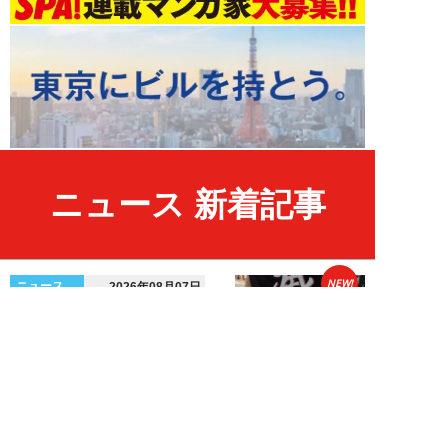
ニュース 新着記事
NEW!
ニュース
2026年08月07日
「中国の関与」を疑う若者たち…
韓国で起きる“世代交代の右傾
化”と不正選挙抗...
安宿緑
NEW!