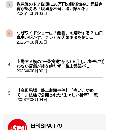
救急隊のドア破壊に26万円の賠償命令。元裁判
官が訴える「現場を不当に追い詰める」...
2026年08月03日
なぜワイドショーは「酷暑」を連呼する？ 山口
真由が明かす、テレビが天気ネタを使い...
2026年08月05日
上野アメ横の“一斉摘発”から3ヵ月も…警告に従
わない店舗が後を絶たず「路上営業が...
2026年08月06日
【高田馬場・路上刺殺事件】「痛い、やめ
て…」法廷で公開された“生々しい音声”…懲...
2026年08月04日