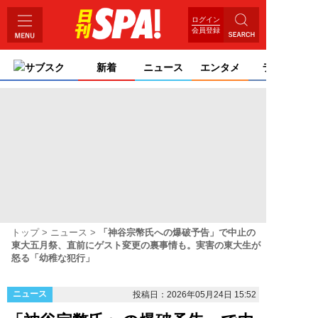
ログイン
会員登録
サブスク
新着
ニュース
エンタメ
ライフ
トップ
ニュース
「神谷宗幣氏への爆破予告」で中止の
東大五月祭、直前にゲスト変更の裏事情も。実害の東大生が
怒る「幼稚な犯行」
ニュース
投稿日：2026年05月24日 15:52