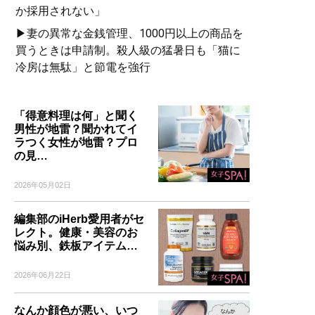
か採用されない」
▶妻の異常な金銭管理、1000円以上の商品を
買うときは申請制。殺人級の猛暑日も「猫に
冷房は無駄」と節電を強行
「得意料理は何」と聞く
男性が地雷？聞かれてイ
ラつく女性が地雷？プロ
の見…
2026年05月02日
編集部のiHerb愛用者がセ
レクト。健康・美容のお
悩み別、鉄板アイテム…
2026年06月22日
なんか顔色が悪い、いつ