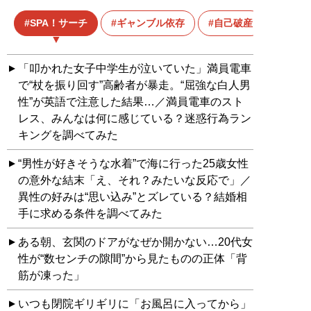
SPA！サーチ
ギャンブル依存
自己破産
「叩かれた女子中学生が泣いていた」満員電車
で“杖を振り回す”高齢者が暴走。“屈強な白人男
性”が英語で注意した結果…／満員電車のスト
レス、みんなは何に感じている？迷惑行為ラン
キングを調べてみた
“男性が好きそうな水着”で海に行った25歳女性
の意外な結末「え、それ？みたいな反応で」／
異性の好みは“思い込み”とズレている？結婚相
手に求める条件を調べてみた
ある朝、玄関のドアがなぜか開かない…20代女
性が“数センチの隙間”から見たものの正体「背
筋が凍った」
いつも閉院ギリギリに「お風呂に入ってから」