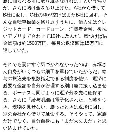
族に知られる前に取り返さなければ」という焦り
が、さらに賭け金を吊り上げた。A社から借りて
B社に返し、C社の枠が空けばまたB社に回す。そ
んな自転車操業を繰り返すうちに、借入先はクレ
ジットカード、カードローン、消費者金融、後払
いアプリまで合わせて10社に及んだ。気づけば借
金総額は約1500万円、毎月の返済額は15万円に
達していた。
それでも妻にすぐ気づかれなかったのは、赤塚さ
ん自身がいくつもの細工を重ねていたからだ。給
与の振込先を複数指定できる制度を使い、返済に
必要な金額を自分が管理する別口座に振り込ませ
る。ボーナスも同じように返済分を先に確保す
る。さらに「給与明細は電子化された」と嘘をつ
き、現物を見せない。勝ったときは返済に回し、
別の会社から借りて延命する。そうやって、家族
だけでなく、自分自身にも「まだ大丈夫だ」と思
い込ませていた。