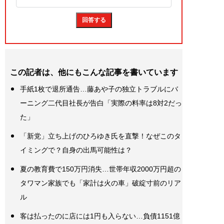
この記者は、他にもこんな記事を書いています
手紙1枚で退所通告…藤あや子の独立トラブルにバ
ーニング二代目社長が告白「実際の料率は8対2だっ
た」
「新党」立ち上げのひろゆき氏を直撃！なぜこのタ
イミングで？自身の出馬可能性は？
夏の教育費で150万円消失…世帯年収2000万円超の
タワマン家族でも「家計は火の車」破綻寸前のリア
ル
客は払ったのに店には1円も入らない…負債1151億