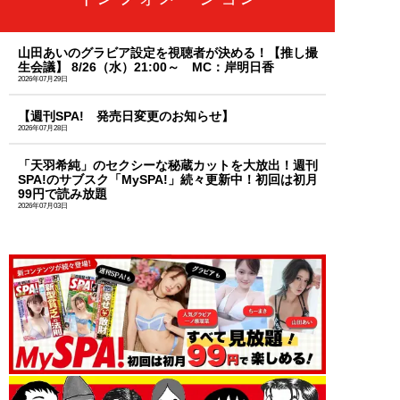
山田あいのグラビア設定を視聴者が決める！【推し撮
生会議】 8/26（水）21:00～ MC：岸明日香
2026年07月29日
【週刊SPA! 発売日変更のお知らせ】
2026年07月28日
「天羽希純」のセクシーな秘蔵カットを大放出！週刊
SPA!のサブスク「MySPA!」続々更新中！初回は初月
99円で読み放題
2026年07月03日