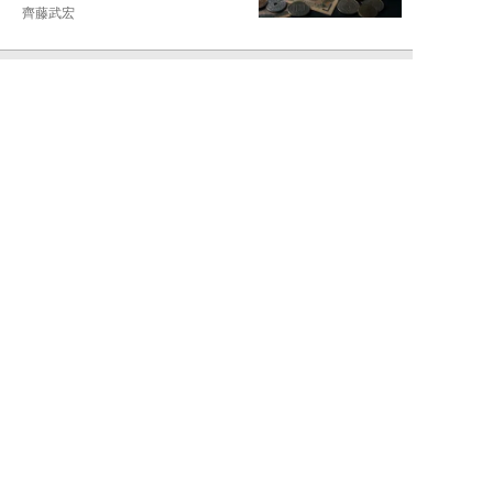
齊藤武宏
NEW!
お金
2026年08月03日
高市国策で1兆円投入へ！ 高値か
ら“半値暴落”した今がチャン
ス？ 億超え投...
結喜たろう
NEW!
お金
2026年07月27日
ドローンの次は“人型ロボット
株”か。億超え投資家が先回りす
る「隠れ防衛銘柄...
結喜たろう
NEW!
お金
2026年07月27日
父の遺産5000万円で兄弟が絶縁