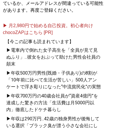
ているか、メールアドレスが間違っている可能性
があります。再度ご登録ください。
▶ 月2,980円で始める自己投資。初心者向け
chocoZAPはこちら [PR]
【今この記事も読まれています】
▶電車内で倒れた女子高生を「全員が見て見
ぬふり」...彼女をおぶって助けた男性会社員の
顛末
▶年収500万円男性(既婚・子供あり)の8割が
「10年前に比べて生活が苦しい」500人アン
ケートで浮き彫りになった“中流貧民化”の実態
▶年収700万円の40歳会社員が“資産4億円”を
達成した驚きの方法「生活費は月5000円以
内」徹底したドケチ暮らし
▶年収は290万円...42歳の独身男性が後悔して
いる選択「ブラック臭が漂う小さな会社にし