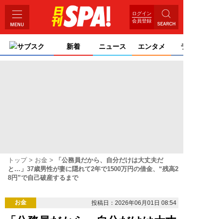
ログイン
会員登録
サブスク
新着
ニュース
エンタメ
ライフ
トップ
お金
「公務員だから、自分だけは大丈夫だ
と…」37歳男性が妻に隠れて2年で1500万円の借金、“残高2
8円”で自己破産するまで
お金
投稿日：2026年06月01日 08:54