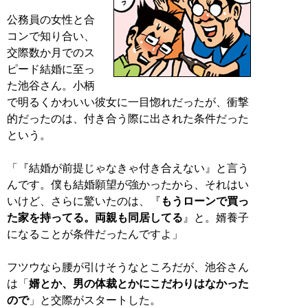
公務員の女性と合
コンで知り合い、
交際数か月でのス
ピード結婚に至っ
た池谷さん。小柄
で明るくかわいい彼女に一目惚れだったが、衝撃
的だったのは、付き合う際に出された条件だった
という。
「『結婚が前提じゃなきゃ付き合えない』と言う
んです。僕も結婚願望が強かったから、それはい
いけど、さらに驚いたのは、『
もうローンで買っ
た家を持ってる。両親も同居してる
』と。婿養子
になることが条件だったんですよ」
フツウなら腰が引けそうなところだが、池谷さん
は「
婿とか、男の体裁とかにこだわりはなかった
ので
」と交際がスタートした。