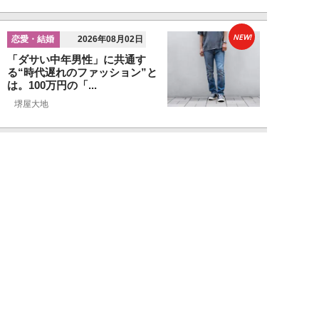
NEW!
恋愛・結婚
2026年08月02日
「ダサい中年男性」に共通す
る“時代遅れのファッション”と
は。100万円の「...
堺屋大地
NEW!
恋愛・結婚
2026年08月01日
食事デート中、実は女性から「幻
滅されている」40・50代男性の
特徴5つ。「...
堺屋大地
NEW!
恋愛・結婚
2026年08月01日
“男性が好きそうな水着”で海に
行った25歳女性の意外な結末
「え、それ？みた...