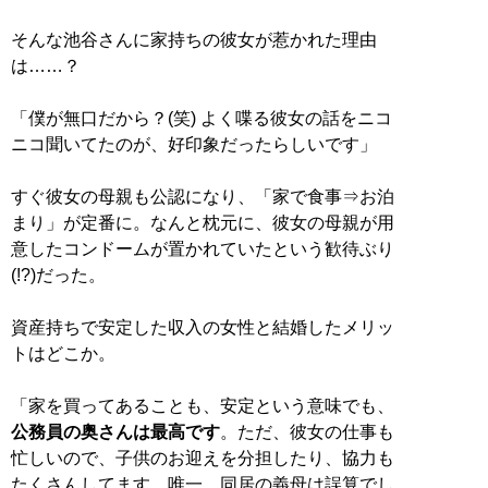
そんな池谷さんに家持ちの彼女が惹かれた理由
は……？
「僕が無口だから？(笑) よく喋る彼女の話をニコ
ニコ聞いてたのが、好印象だったらしいです」
すぐ彼女の母親も公認になり、「家で食事⇒お泊
まり」が定番に。なんと枕元に、彼女の母親が用
意したコンドームが置かれていたという歓待ぶり
(!?)だった。
資産持ちで安定した収入の女性と結婚したメリッ
トはどこか。
「家を買ってあることも、安定という意味でも、
公務員の奥さんは最高です
。ただ、彼女の仕事も
忙しいので、子供のお迎えを分担したり、協力も
たくさんしてます。唯一、同居の義母は誤算でし