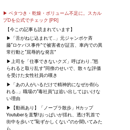
▶ ベタつき・乾燥・ボリューム不足に。スカル
プDを公式でチェック [PR]
【今この記事も読まれています】
▶「舌がねじ込まれて...」元ジャンポケ斉
藤“ロケバス事件”で被害者が証言、車内での異
常行動と“屈辱的な発言”
▶上司を「仕事できないクズ」呼ばわり...“怒
られると取り乱す”同僚のせいで、散々な評価
を受けた女性社員の嘆き
▶「あの人がいるだけで精神的になぜか削ら
れる...」職場の“毒社員”は追い出してはいけな
い理由
▶【動画あり】「ノーブラ散歩」Hカップ
Youtuberを直撃!おっぱいが揺れ、透け乳首で
街中を歩いて“恥ずかしくない”のか聞いてみた
ら...