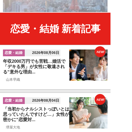
恋愛・結婚 新着記事
NEW!
恋愛・結婚
2026年08月06日
年収2000万円でも苦戦…婚活で
「デキる男」が女性に敬遠され
る“意外な理由...
山本早織
NEW!
恋愛・結婚
2026年08月04日
「当初からナルシストっぽいとは
思っていたんですけど…」女性が
密かに“恋愛対...
堺屋大地