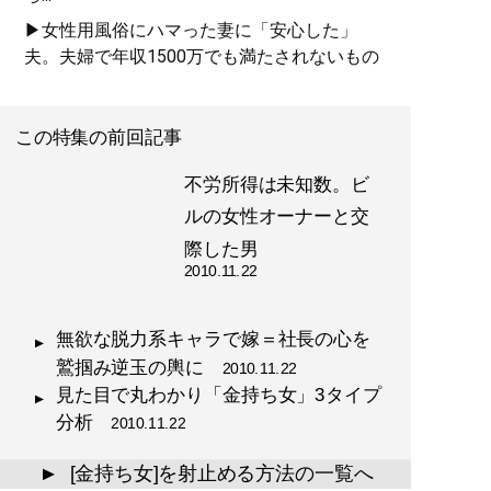
▶女性用風俗にハマった妻に「安心した」
夫。夫婦で年収1500万でも満たされないもの
この特集の前回記事
不労所得は未知数。ビ
ルの女性オーナーと交
際した男
2010.11.22
無欲な脱力系キャラで嫁＝社長の心を
鷲掴み逆玉の輿に
2010.11.22
見た目で丸わかり「金持ち女」3タイプ
分析
2010.11.22
[金持ち女]を射止める方法の一覧へ
▲