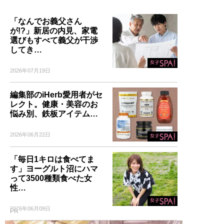
「なんでお義父さん
が!?」新居の内見、家電
選びもすべて義父が干渉
してき…
2026年07月19日
編集部のiHerb愛用者がセ
レクト。健康・美容のお
悩み別、鉄板アイテム…
2026年06月22日
「毎日1キロは食べてま
す」ヨーグルト沼にハマ
って3500種類食べた女
性…
2026年06月09日
PR