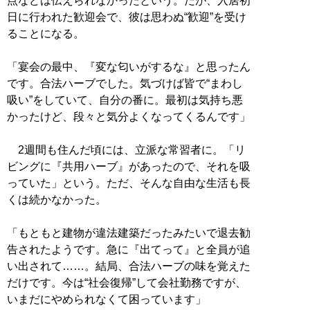
点などは伝えられなかったという。だが、入居初
日に行われた歓迎会で、彼は思わぬ“歓迎”を受け
ることになる。
「宴会の最中、『変な匂いがするな』と思ったん
です。合法ハーブでした。気づけば皆で“まわし
吸い”をしていて、自分の番に。最初は気持ち悪
かったけど、段々と気分よくなってくるんです」
2週間も住んだ頃には、立派な常習者に。「リ
ビングに『共用ハーブ』があったので、それを吸
っていた」という。ただ、そんな自由な生活も長
くは続かなかった。
「もともと建物が違法建築だったみたいで退去勧
告されたようです。急に『出てって』と全員が追
い出されて……。結局、合法ハーブの味を覚えた
だけです。今は“社会復帰”して会社勤務ですが、
いまだにやめられなくて困っています」