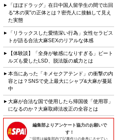
「ほぼドラッグ」在日中国人留学生の間で出回
る“木の実”の正体とは？密売人に接触して見え
た実態
「リラックスした愛情深い行為」女性セラピス
トが語る合法大麻SEXのリアルな体感
【体験談】「全身が敏感になりすぎる」ビート
ルズも愛したLSD、脱法版の威力とは
本当にあった「キメセクアテンド」の衝撃の内
容とは？SNSで史上最大にシャブ&大麻が蔓延
中
大麻が合法な国で使用したら帰国後「使用罪」
になるのか？大麻取締法改正の全容とは