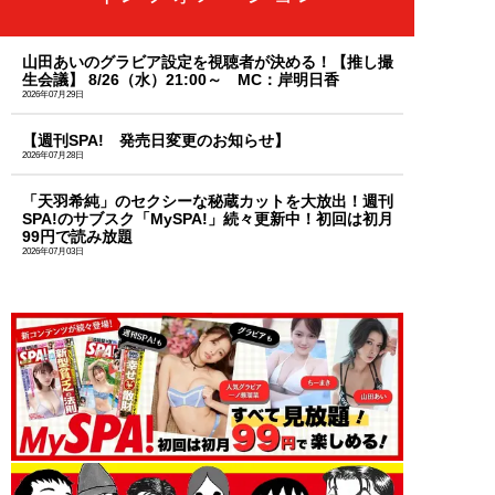
山田あいのグラビア設定を視聴者が決める！【推し撮
生会議】 8/26（水）21:00～ MC：岸明日香
2026年07月29日
【週刊SPA! 発売日変更のお知らせ】
2026年07月28日
「天羽希純」のセクシーな秘蔵カットを大放出！週刊
SPA!のサブスク「MySPA!」続々更新中！初回は初月
99円で読み放題
2026年07月03日