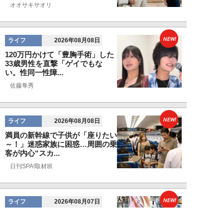
オオサキサオリ
NEW!
ライフ
2026年08月08日
120万円かけて「豊胸手術」した
33歳男性を直撃「ゲイでもな
い。性同一性障...
佐藤隼秀
NEW!
ライフ
2026年08月08日
満員の新幹線で子供が「座りたい
～！」迷惑家族に困惑…周囲の乗
客が内心“スカ...
日刊SPA!取材班
NEW!
ライフ
2026年08月07日
自分が絶ってしまったもう一つの