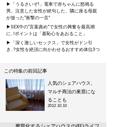
▶「うるさいぞ!」電車で赤ちゃんに怒鳴る
男。注意した女性が絶句した、隣に座る母親
が放った“衝撃の一言”
▶SEX中の“言葉責め”で女性の興奮を最高潮
に...!ポイントは「羞恥心をあおること」
▶「深く激しいセックス」で女性がドン引
き...?女性を絶頂に向かわせるおすすめ体位3つ
この特集の前回記事
人気のシェアハウス、
マルチ商法の巣窟にな
ることも
2012.10.10
魔窟化するシェアハウスの(狂)ライフ