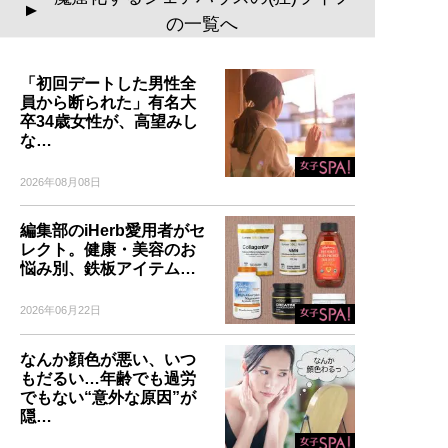
▲
の一覧へ
「初回デートした男性全
員から断られた」有名大
卒34歳女性が、高望みし
な…
2026年08月08日
編集部のiHerb愛用者がセ
レクト。健康・美容のお
悩み別、鉄板アイテム…
2026年06月22日
なんか顔色が悪い、いつ
もだるい…年齢でも過労
でもない“意外な原因”が
隠…