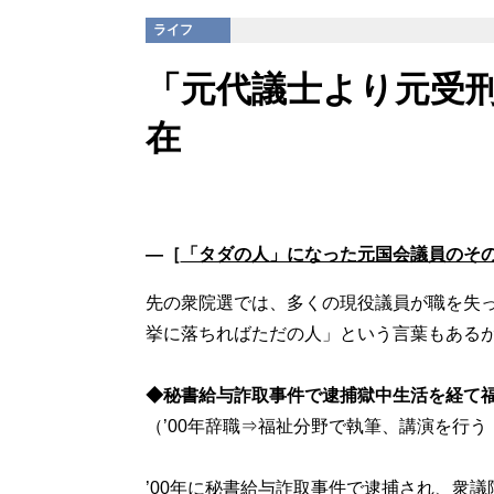
ライフ
「元代議士より元受
在
―［
「タダの人」になった元国会議員のそ
先の衆院選では、多くの現役議員が職を失
挙に落ちればただの人」という言葉もある
◆秘書給与詐取事件で逮捕獄中生活を経て
（’00年辞職⇒福祉分野で執筆、講演を行う
’00年に秘書給与詐取事件で逮捕され、衆