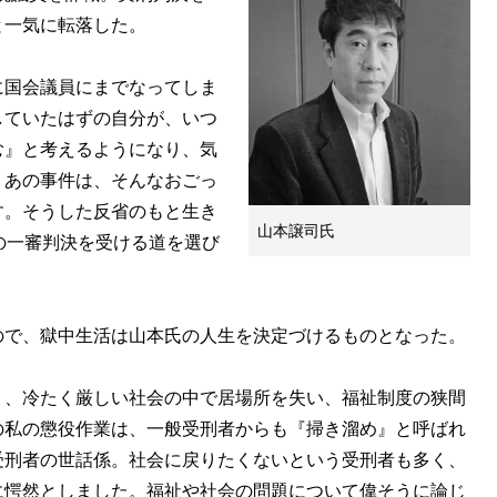
と一気に転落した。
に国会議員にまでなってしま
していたはずの自分が、いつ
む』と考えるようになり、気
。あの事件は、そんなおごっ
す。そうした反省のもと生き
山本譲司氏
の一審判決を受ける道を選び
で、獄中生活は山本氏の人生を決定づけるものとなった。
く、冷たく厳しい社会の中で居場所を失い、福祉制度の狭間
の私の懲役作業は、一般受刑者からも『掃き溜め』と呼ばれ
受刑者の世話係。社会に戻りたくないという受刑者も多く、
に愕然としました。福祉や社会の問題について偉そうに論じ