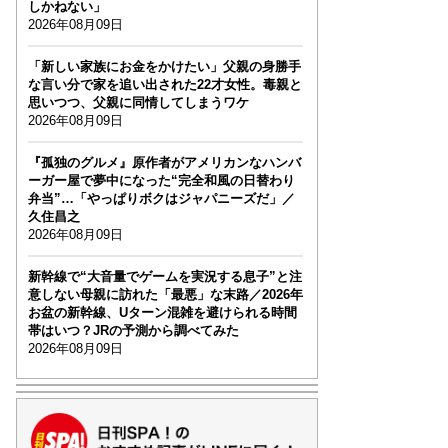
しかねない」
2026年08月09日
「新しい家族にお金をかけたい」父親の身勝手
な言い分で家を追い出された22才女性。毒親と
思いつつ、父親に同情してしまうワケ
2026年08月09日
『孤独のグルメ』原作者がアメリカンなハンバ
ーガー屋で夢中になった“完全和風の日替わり
弁当”…「やっぱりボクはジャパニーズだ」／
久住昌之
2026年08月09日
新幹線で“大音量でゲームを実況する息子”と注
意しない母親に訪れた「最悪」な末路／2026年
お盆の新幹線、Uターン混雑を避けられる時間
帯はいつ？JRの予測から調べてみた
2026年08月09日