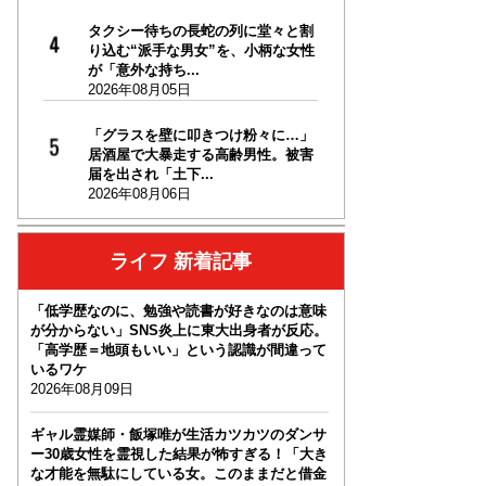
タクシー待ちの長蛇の列に堂々と割
り込む“派手な男女”を、小柄な女性
が「意外な持ち...
2026年08月05日
「グラスを壁に叩きつけ粉々に…」
居酒屋で大暴走する高齢男性。被害
届を出され「土下...
2026年08月06日
ライフ 新着記事
「低学歴なのに、勉強や読書が好きなのは意味
が分からない」SNS炎上に東大出身者が反応。
「高学歴＝地頭もいい」という認識が間違って
いるワケ
2026年08月09日
ギャル霊媒師・飯塚唯が生活カツカツのダンサ
ー30歳女性を霊視した結果が怖すぎる！「大き
な才能を無駄にしている女。このままだと借金