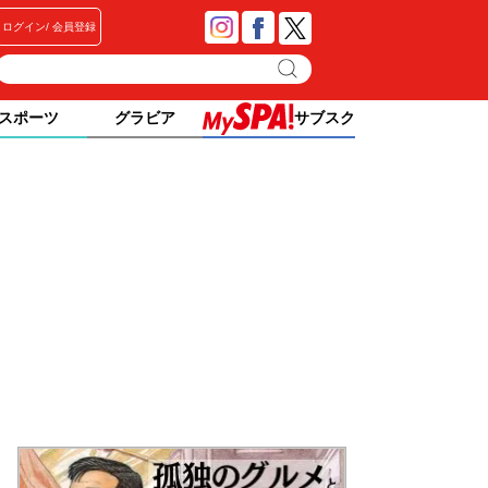
ログイン
会員登録
スポーツ
グラビア
サブスク