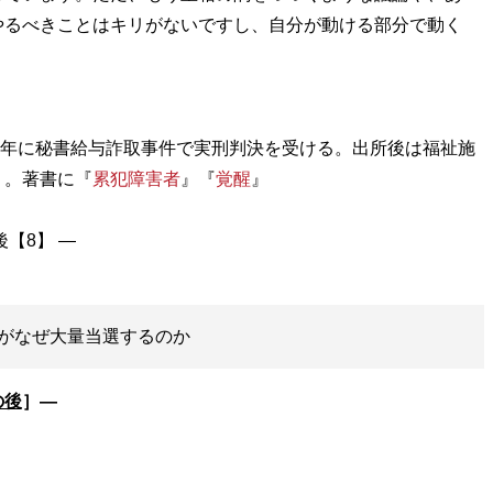
やるべきことはキリがないですし、自分が動ける部分で動く
00年に秘書給与詐取事件で実刑判決を受ける。出所後は福祉施
う。著書に『
累犯障害者
』『
覚醒
』
がなぜ大量当選するのか
の後
］―