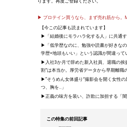
ります。再度ご登録ください。
▶ プロテイン買うなら、まず売れ筋から。Mypr
【今この記事も読まれています】
▶「結婚後にモラハラ化する人」に共通す
▶「低学歴なのに、勉強や読書が好きなの
学歴=地頭もいい」という認識が間違って
▶入社3か月で辞めた新入社員、退職の挨拶に
割”は本当か。厚労省データから早期離職
▶“そうめん女体盛り”撮影会を開く女性
つ、胸を...」
▶正義の味方を装い、詐欺に加担する「闇
この特集の前回記事