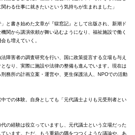
に関わる仕事に就きたいという気持ちが生まれました」
」と書き始めた文章が『獄窓記』として出版され、新潮ド
な機関から講演依頼が舞い込むようになり、福祉施設で働く
機会も増えていく。
触法障害者の調査研究を行い、国に政策提言する立場も与え
けとなり、実際に施設や法律の整備も進んでいます。現在は
刑務所の計画立案・運営や、更生保護法人、NPOでの活動
中での体験。自身としても「元代議士よりも元受刑者とい
時代の経験は役立っていますし、元代議士という立場だった
しています。ただ、もう重箱の隅をつつくような議論や、あ