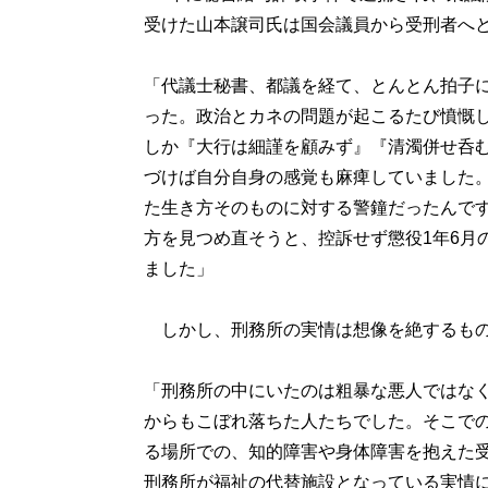
受けた山本譲司氏は国会議員から受刑者へ
「代議士秘書、都議を経て、とんとん拍子
った。政治とカネの問題が起こるたび憤慨
しか『大行は細謹を顧みず』『清濁併せ呑
づけば自分自身の感覚も麻痺していました
た生き方そのものに対する警鐘だったんで
方を見つめ直そうと、控訴せず懲役1年6月
ました」
しかし、刑務所の実情は想像を絶するもの
「刑務所の中にいたのは粗暴な悪人ではな
からもこぼれ落ちた人たちでした。そこで
る場所での、知的障害や身体障害を抱えた
刑務所が福祉の代替施設となっている実情