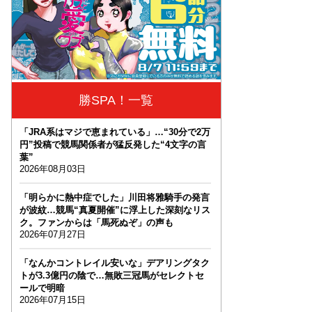
勝SPA！一覧
「JRA系はマジで恵まれている」…“30分で2万
円”投稿で競馬関係者が猛反発した“4文字の言
葉”
2026年08月03日
「明らかに熱中症でした」川田将雅騎手の発言
が波紋…競馬“真夏開催”に浮上した深刻なリス
ク。ファンからは「馬死ぬぞ」の声も
2026年07月27日
「なんかコントレイル安いな」デアリングタク
トが3.3億円の陰で…無敗三冠馬がセレクトセ
ールで明暗
2026年07月15日