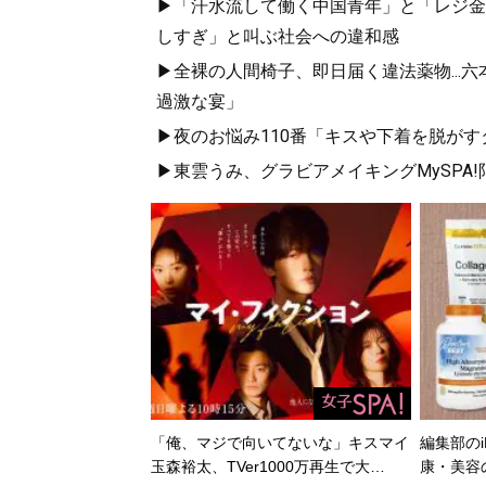
▶「汗水流して働く中国青年」と「レジ金を
しすぎ」と叫ぶ社会への違和感
▶全裸の人間椅子、即日届く違法薬物...
過激な宴」
▶夜のお悩み110番「キスや下着を脱がす
▶東雲うみ、グラビアメイキングMySPA
「俺、マジで向いてないな」キスマイ
編集部のi
玉森裕太、TVer1000万再生で大…
康・美容