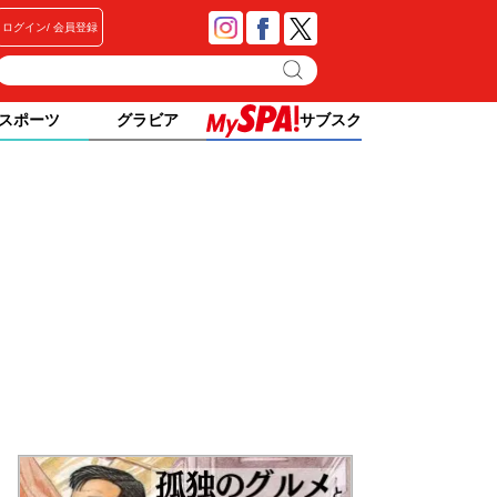
ログイン
会員登録
スポーツ
グラビア
サブスク