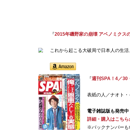
『
2015年磯野家の崩壊 アベノミク
これから起こる大破局で日本人の生活
『
週刊SPA！4／30
表紙の人／ナオト・
電子雑誌版も発売中
詳細・購入はこちら
※バックナンバーも