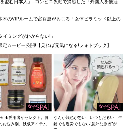
盗む日本人」...コンビニ夜勤で痛感した「外国人を優遇
六本木のVIPルームで富裕層が興じる「女体ピラミッド以上の
タイミングがわからない!」
!限定ムービー公開!【見れば元気になる!フォトブック】
Herb愛用者がセレクト。健
なんか顔色が悪い、いつもだるい…年
のお悩み別、鉄板アイテム…
齢でも過労でもない“意外な原因”が