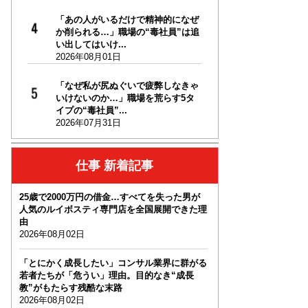
「あの人がいるだけで精神的になぜ
か削られる…」職場の“毒社員”は追
い出してはいけ...
2026年08月01日
「なぜ私が尻ぬぐいで疲弊しなきゃ
いけないのか…」職場を荒らす5タ
イプの“毒社員”...
2026年07月31日
仕事 新着記事
25歳で2000万円の借金…すべてを失った男が
人気のルイボスティ専門店を全国展開できた理
由
2026年08月02日
「とにかく成長したい」コンサル業界に群がる
若者たちが「危うい」理由。目的なき“成長
教”がもたらす残酷な末路
2026年08月02日