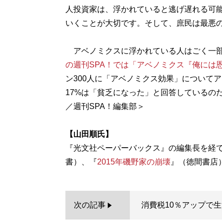
人投資家は、浮かれていると逃げ遅れる可
いくことが大切です。そして、庶民は最悪
アベノミクスに浮かれている人はごく一部
の週刊SPA！では「アベノミクス『俺には
ン300人に「アベノミクス効果」について
17%は「貧乏になった」と回答しているの
／週刊SPA！編集部＞
【山田順氏】
『光文社ペーパーバックス』の編集長を経
書）、『
2015年磯野家の崩壊
次の記事
消費税10％アップで