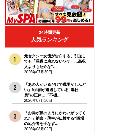
24時間更新
人気ランキング
元セクシー女優が告白する、引退し
ても「昼職に戻れないワケ」…高収
入よりも厄介な“...
2026年07月30日
「あの人がいるだけで職場がしんど
い」約4割が遭遇している“毒社
員”の正体…「不機...
2026年07月30日
「お局が孫のようにかわいがってく
れた」納言・薄幸が伝授する“職場
の厄介者を手なず...
2026年08月02日