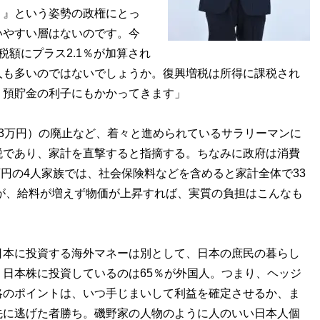
！』という姿勢の政権にとっ
いやすい層はないのです。今
額にプラス2.1％が加算され
人も多いのではないでしょうか。復興増税は所得に課税され
、預貯金の利子にもかかってきます」
3万円）の廃止など、着々と進められているサラリーマンに
税であり、家計を直撃すると指摘する。ちなみに政府は消費
万円の4人家族では、社会保険料などを含めると家計全体で33
だが、給料が増えず物価が上昇すれば、実質の負担はこんなも
日本に投資する海外マネーは別として、日本の庶民の暮らし
日本株に投資しているのは65％が外国人。つまり、ヘッジ
略のポイントは、いつ手じまいして利益を確定させるか、ま
先に逃げた者勝ち。磯野家の人物のように人のいい日本人個