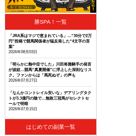
勝SPA！一覧
「JRA系はマジで恵まれている」…“30分で2万
円”投稿で競馬関係者が猛反発した“4文字の言
葉”
2026年08月03日
「明らかに熱中症でした」川田将雅騎手の発言
が波紋…競馬“真夏開催”に浮上した深刻なリス
ク。ファンからは「馬死ぬぞ」の声も
2026年07月27日
「なんかコントレイル安いな」デアリングタク
トが3.3億円の陰で…無敗三冠馬がセレクトセ
ールで明暗
2026年07月15日
はじめての副業一覧