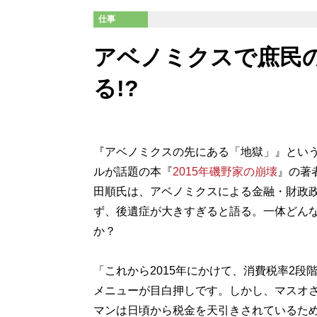
仕事
アベノミクスで庶民
る!?
『アベノミクスの先にある「地獄」』とい
ルが話題の本『
2015年磯野家の崩壊
』の著
田順氏は、アベノミクスによる金融・財政
ず、後遺症が大きすぎると語る。一体どん
か？
「これから2015年にかけて、消費税率2段
メニューが目白押しです。しかし、マスオ
マンは日頃から税金を天引きされているた