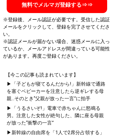
無料でメルマガ登録する⇒⇒
※登録後、メール認証が必要です。受信した認証
メールをクリックして、登録を完了させてくださ
い。
※認証メールが届かない場合、迷惑メールに入っ
ているか、メールアドレスが間違っている可能性
があります。再度ご登録ください。
【今この記事も読まれています】
▶「子どもが寝てるんだから!」新幹線で通路
を塞ぐベビーカーを注意したら逆ギレする母
親...そのとき“父親が放った一言”に拍手
▶「うるさいぞ!」電車で赤ちゃんに怒鳴る
男。注意した女性が絶句した、隣に座る母親
が放った“衝撃の一言”
▶新幹線の自由席を「1人で2席分占領する」