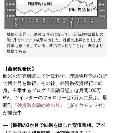
株価が上昇し、為替は円安になって、安倍政権は最初の
3か月でバッチリ成果を出した。株価の上昇とともに支
持率も急上昇している。政治で大切なことは、理念より
株価である
【藤沢数希氏】
欧米の研究機関にて計算科学、理論物理学の分野
で博士号を取得。その後、外資系投資銀行に転
身。主宰するブログ「金融日記」は月間100万
PV、ツイッターのフォロワーは7万人に及ぶ。最
新刊
『外資系金融の終わり』
（ダイヤモンド社）
―［
最初の3か月で結果を出した安倍首相。アベ