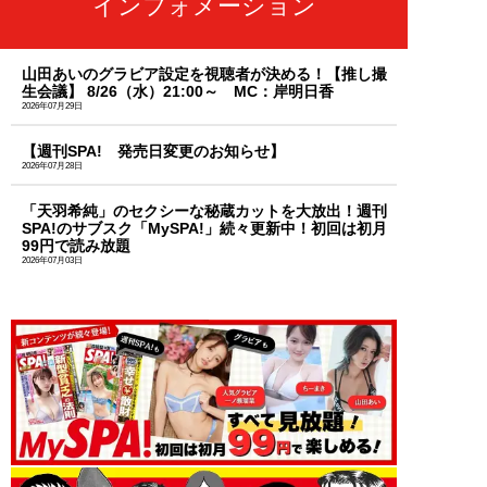
インフォメーション
山田あいのグラビア設定を視聴者が決める！【推し撮
生会議】 8/26（水）21:00～ MC：岸明日香
2026年07月29日
【週刊SPA! 発売日変更のお知らせ】
2026年07月28日
「天羽希純」のセクシーな秘蔵カットを大放出！週刊
SPA!のサブスク「MySPA!」続々更新中！初回は初月
99円で読み放題
2026年07月03日