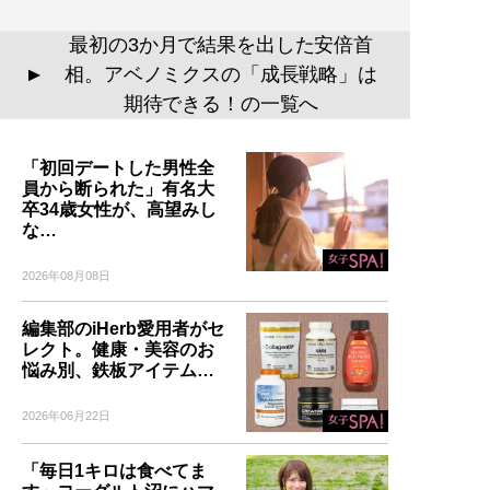
最初の3か月で結果を出した安倍首
相。アベノミクスの「成長戦略」は
▲
期待できる！の一覧へ
「初回デートした男性全
員から断られた」有名大
卒34歳女性が、高望みし
な…
2026年08月08日
編集部のiHerb愛用者がセ
レクト。健康・美容のお
悩み別、鉄板アイテム…
2026年06月22日
「毎日1キロは食べてま