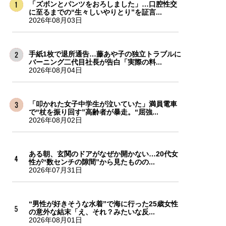
「ズボンとパンツをおろしました」…口腔性交
に至るまでの“生々しいやりとり”を証言...
2026年08月03日
手紙1枚で退所通告…藤あや子の独立トラブルに
バーニング二代目社長が告白「実際の料...
2026年08月04日
「叩かれた女子中学生が泣いていた」満員電車
で“杖を振り回す”高齢者が暴走。“屈強...
2026年08月02日
ある朝、玄関のドアがなぜか開かない…20代女
性が“数センチの隙間”から見たものの...
2026年07月31日
“男性が好きそうな水着”で海に行った25歳女性
の意外な結末「え、それ？みたいな反...
2026年08月01日