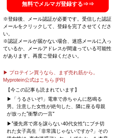
無料でメルマガ登録する⇒⇒
※登録後、メール認証が必要です。受信した認証
メールをクリックして、登録を完了させてくださ
い。
※認証メールが届かない場合、迷惑メールに入っ
ているか、メールアドレスが間違っている可能性
があります。再度ご登録ください。
▶ プロテイン買うなら、まず売れ筋から。
Myprotein公式はこちら [PR]
【今この記事も読まれています】
▶「うるさいぞ!」電車で赤ちゃんに怒鳴る
男。注意した女性が絶句した、隣に座る母親
が放った“衝撃の一言”
▶“優先席で席を譲らない40代女性”にブチ切
れた女子高生「非常識じゃないですか?」その