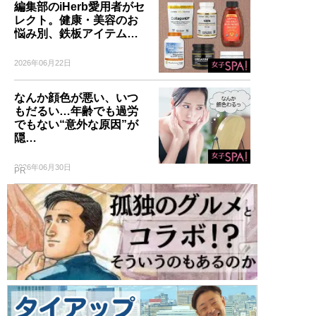
編集部のiHerb愛用者がセ
レクト。健康・美容のお
悩み別、鉄板アイテム…
2026年06月22日
なんか顔色が悪い、いつ
もだるい…年齢でも過労
でもない“意外な原因”が
隠…
2026年06月30日
PR