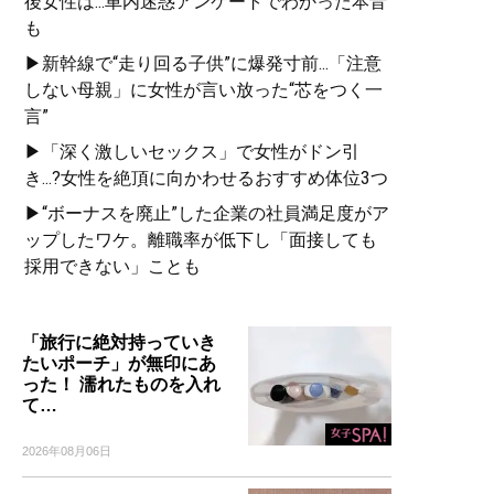
後女性は...車内迷惑アンケートでわかった本音
も
▶新幹線で“走り回る子供”に爆発寸前...「注意
しない母親」に女性が言い放った“芯をつく一
言”
▶「深く激しいセックス」で女性がドン引
き...?女性を絶頂に向かわせるおすすめ体位3つ
▶“ボーナスを廃止”した企業の社員満足度がア
ップしたワケ。離職率が低下し「面接しても
採用できない」ことも
「旅行に絶対持っていき
たいポーチ」が無印にあ
った！ 濡れたものを入れ
て…
2026年08月06日