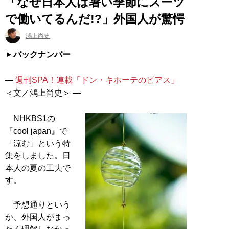
「なぜ日本人は暑い季節にスーツ
で働いてるんだ!?」外国人が驚愕
鴻上尚史
バックナンバー
―
週刊SPA！連載「ドン・キホーテのピアス」
＜文／鴻上尚史＞ ―
NHKBS1の
『cool japan』で
「涼む」という特
集をしました。日
本人の夏の工夫で
す。
予想通りという
か、外国人がまっ