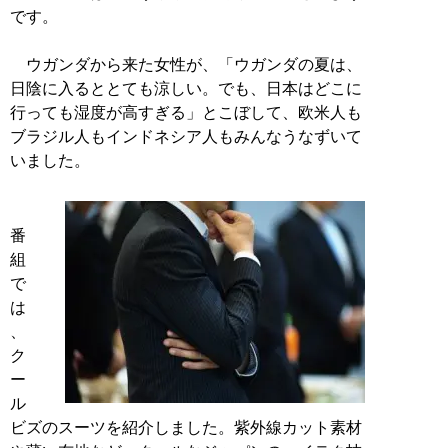
です。
ウガンダから来た女性が、「ウガンダの夏は、
日陰に入るととても涼しい。でも、日本はどこに
行っても湿度が高すぎる」とこぼして、欧米人も
ブラジル人もインドネシア人もみんなうなずいて
いました。
番
組
で
は
、
ク
ー
ル
ビズのスーツを紹介しました。紫外線カット素材