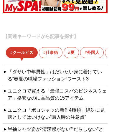
【関連キーワードから記事を探す】
クールビズ
仕事術
夏
外国人
「ダサい中年男性」はだいたい身に着けてい
る“春夏の職場ファッション”ワースト3
ユニクロで買える「最強コスパのビジネスウェ
ア」格安なのに高品質の15アイテム
ユニクロ「ポロシャツの新作4種類」絶対に見
落としてはいけない“購入時の注意点”
半袖シャツ姿が“清潔感がない”“だらしない”と