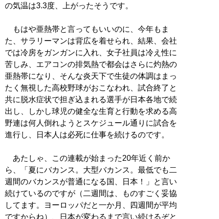
の気温は3.3度、上がったそうです。
もはや亜熱帯と言ってもいいのに、今年もま
た、サラリーマンは背広を着せられ、結果、会社
では冷房をガンガンに入れ、女子社員は冷え性に
苦しみ、エアコンの排気熱で都会はさらに灼熱の
亜熱帯になり、そんな炎天下で生徒の体調はまっ
たく無視した高校野球がおこなわれ、試合終了と
共に脱水症状で担ぎ込まれる選手が日本各地で続
出し、しかし球児の健全な生育と行動を求める高
野連は何人倒れようとスケジュール通りに試合を
進行し、日本人は必死に仕事を続けるのです。
あたしゃ、この連載が始まった20年近く前か
ら、「夏にバカンス。大型バカンス。最低でも二
週間のバカンスが普通になる国、日本！」と言い
続けているのですが（二週間は、ものすごく妥協
してます。ヨーロッパだと一か月、四週間が平均
ですからね）、日本が変わるまで言い続けるぞと