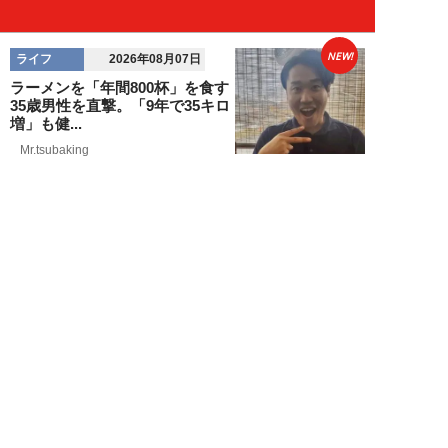
NEW!
ライフ
2026年08月07日
ラーメンを「年間800杯」を食す
35歳男性を直撃。「9年で35キロ
増」も健...
Mr.tsubaking
NEW!
ライフ
2026年08月07日
「邪魔なんだよ！」新幹線で座席
を蹴ってくる後ろの男性…恐怖に
震えた女性客を...
chimi86
NEW!
ライフ
2026年08月06日
「グラスを壁に叩きつけ粉々
に…」居酒屋で大暴走する高齢男
性。被害届を出され...