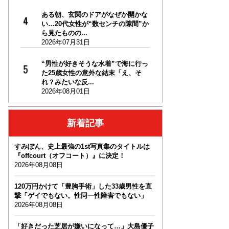
ある朝、玄関のドアがなぜか開かな
い…20代女性が“数センチの隙間”か
ら見たものの...
2026年07月31日
“男性が好きそうな水着”で海に行っ
た25歳女性の意外な結末「え、そ
れ？みたいな反...
2026年08月01日
新着記事
すみぽん、史上最強の1st写真集のタイトルは
『offcourt（オフコート）』に決定！
2026年08月08日
120万円かけて「豊胸手術」した33歳男性を直
撃「ゲイでもない。性同一性障害でもない」
2026年08月08日
「好きだった芝居が嫌いになって…」大島優子