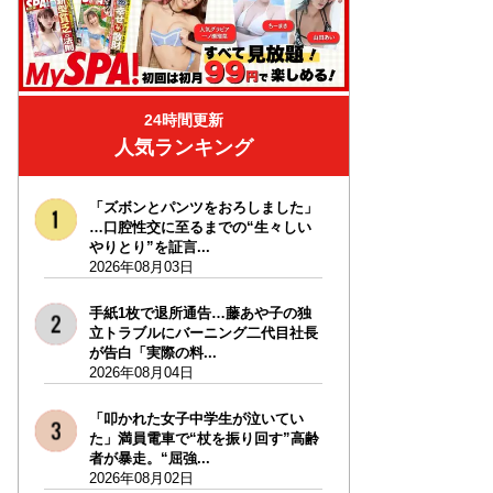
24時間更新
人気ランキング
「ズボンとパンツをおろしました」
…口腔性交に至るまでの“生々しい
やりとり”を証言...
2026年08月03日
手紙1枚で退所通告…藤あや子の独
立トラブルにバーニング二代目社長
が告白「実際の料...
2026年08月04日
「叩かれた女子中学生が泣いてい
た」満員電車で“杖を振り回す”高齢
者が暴走。“屈強...
2026年08月02日