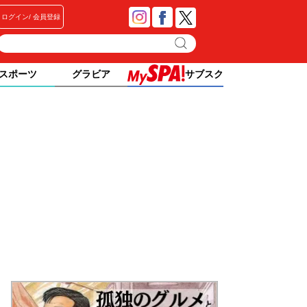
ログイン
会員登録
スポーツ
グラビア
サブスク