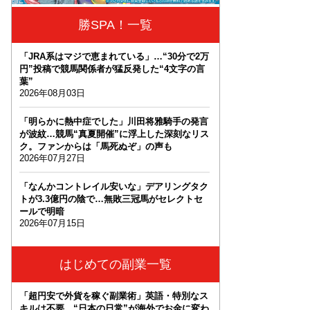
勝SPA！一覧
「JRA系はマジで恵まれている」…“30分で2万
円”投稿で競馬関係者が猛反発した“4文字の言
葉”
2026年08月03日
「明らかに熱中症でした」川田将雅騎手の発言
が波紋…競馬“真夏開催”に浮上した深刻なリス
ク。ファンからは「馬死ぬぞ」の声も
2026年07月27日
「なんかコントレイル安いな」デアリングタク
トが3.3億円の陰で…無敗三冠馬がセレクトセ
ールで明暗
2026年07月15日
はじめての副業一覧
「超円安で外貨を稼ぐ副業術」英語・特別なス
キルは不要。“日本の日常”が海外でお金に変わ