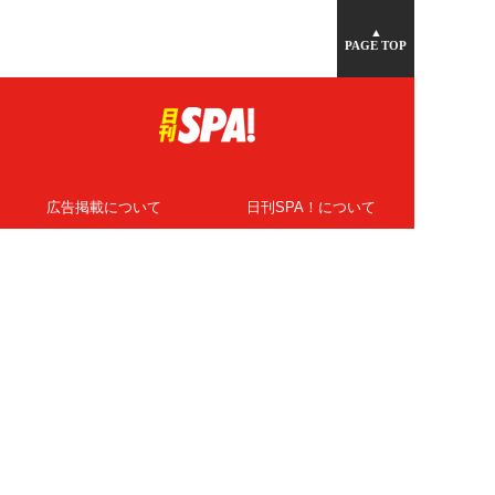
▲
PAGE TOP
広告掲載について
日刊SPA！について
ニュース提供先
PR記事一覧
ライター・執筆者募集
プライバシーポリシー
Cookie使用について
著作権について
運営会社
記事使用について
お問い合わせ
よくある質問