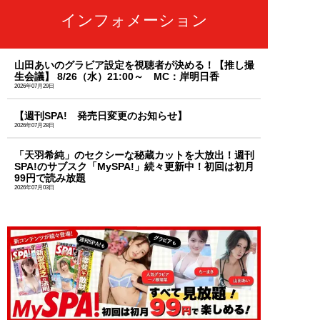
インフォメーション
山田あいのグラビア設定を視聴者が決める！【推し撮
生会議】 8/26（水）21:00～ MC：岸明日香
2026年07月29日
【週刊SPA! 発売日変更のお知らせ】
2026年07月28日
「天羽希純」のセクシーな秘蔵カットを大放出！週刊
SPA!のサブスク「MySPA!」続々更新中！初回は初月
99円で読み放題
2026年07月03日