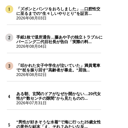
「ズボンとパンツをおろしました」…口腔性交
に至るまでの“生々しいやりとり”を証言...
2026年08月03日
手紙1枚で退所通告…藤あや子の独立トラブルに
バーニング二代目社長が告白「実際の料...
2026年08月04日
「叩かれた女子中学生が泣いていた」満員電車
で“杖を振り回す”高齢者が暴走。“屈強...
2026年08月02日
ある朝、玄関のドアがなぜか開かない…20代女
性が“数センチの隙間”から見たものの...
2026年07月31日
“男性が好きそうな水着”で海に行った25歳女性
の意外な結末「え、それ？みたいな反...