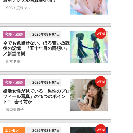
最新デジタル写真集発売！
SPA！広報マン
NEW!
恋愛・結婚
2026年08月07日
今でも色褪せない、ほろ苦い放課
後の記憶 『五十年目の両想い』
／新堂冬樹
新堂冬樹
NEW!
恋愛・結婚
2026年08月07日
婚活女性が見ている「男性のプロ
フィール写真」の“5つのポイン
ト”…会う前か...
関口美奈子
NEW!
エンタメ
2026年08月07日