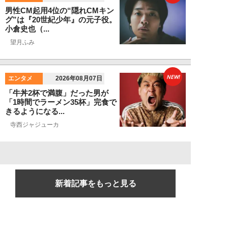
男性CM起用4位の“隠れCMキン
グ”は『20世紀少年』の元子役。
小倉史也（...
望月ふみ
NEW!
エンタメ
2026年08月07日
「牛丼2杯で満腹」だった男が
「1時間でラーメン35杯」完食で
きるようになる...
寺西ジャジューカ
新着記事をもっと見る