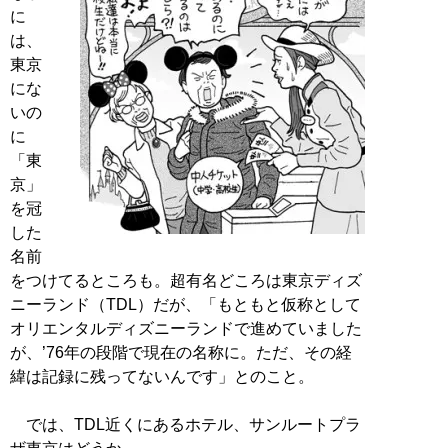
に
は、
東京
にな
いの
に
「東
京」
を冠
した
名前
をつけてるところも。超有名どころは東京ディズ
ニーランド（TDL）だが、「もともと仮称として
オリエンタルディズニーランドで進めていました
が、’76年の段階で現在の名称に。ただ、その経
緯は記録に残ってないんです」とのこと。
では、TDL近くにあるホテル、サンルートプラ