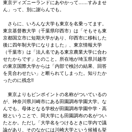
東京ディズニーランドにあやかって……すみませ
ん」って、別に謝らんでも。
さらに、いろんな大学も東京を名乗ってます。
東京基督教大学（千葉県印西市）は「そもそも東
京都国立市に短期大学があり、印西市に移転した
後に四年制大学になりました」、東京情報大学
（千葉市）は「法人名である東京農業大学に合わ
せたからです」とのこと。所在地が埼玉県川越市
の東京国際大学からは「内部で検討の結果、回答
を見合わせたい」と断られてしまった。知りたか
ったのに残念!!
東京よりもピンポイントの名称がついているの
が、神奈川県川崎市にある田園調布学園大学。な
んでも、母体となる学校が田園調布学園中学・高
校ということで、同大学にも田園調布の名がつい
たとか。ただし「大学名をつけるときに学内で議
論があり、そのなかには川崎大学という候補も挙