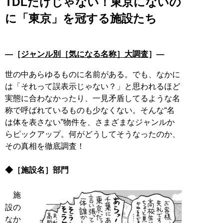
TDLだけじゃない！東京にないの
に「東京」を冠する施設たち
―［
ジャンル別［気になる名称］大調査
］―
世の中あらゆるものに名前がある。でも、なかに
は「それって誤表示じゃない？」と思われるほど
実態に合わなかったり、一見矛盾してるような名
称で呼ばれているものも少なくない。そんな“名
は体を表さない”物件を、さまざまなジャンルか
らピックアップ。何がどうしてそうなったのか、
その真相を徹底調査！
◆［施設名］部門
施
設の
なか