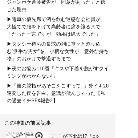
ジャンポケ斉藤被告が「同意があった」と信
じた理由
▶電車の優先席で酒を飲む迷惑な会社員が、
大慌てで頭を下げて高齢者に席を譲るまで
「たった一言ですが、効果は絶大でした」
▶タクシー待ちの長蛇の列に堂々と割り込
む“派手な男女”を、小柄な女性が「意外な持ち
物」のおかげで撃退するまで
▶夜のお悩み110番「キスや下着を脱がすタイ
ミングがわからない!」
▶「彼の親指があそこをこすって...」外イキ20
連発した夜を告白。意識が飛んじゃった【私
の過去イチSEX報告3】
この特集の前回記事
ここが下北沢!?「○○