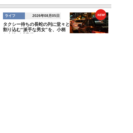
NEW!
ライフ
2026年08月05日
タクシー待ちの長蛇の列に堂々と
割り込む“派手な男女”を、小柄
な女性が「意外...
和泉太郎
NEW!
ライフ
2026年08月05日
エコノミー席「頭カクンで眠れな
い」問題を解決？航空ジャーナリ
ストが見つけた...
北島幸司
NEW!
ライフ
2026年08月04日
「バスの優先席に荷物を置く」外
国人カップルに、怒鳴り散らす地
元民。一触即発...