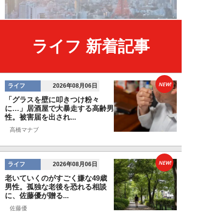
ライフ 新着記事
NEW!
ライフ
2026年08月06日
「グラスを壁に叩きつけ粉々
に…」居酒屋で大暴走する高齢男
性。被害届を出され...
高橋マナブ
NEW!
ライフ
2026年08月06日
老いていくのがすごく嫌な49歳
男性。孤独な老後を恐れる相談
に、佐藤優が贈る...
佐藤優