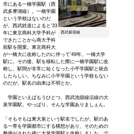
市にある一橋学園駅（西
武多摩湖線）。一橋学園
という学校はないのだ
が、西武鉄道によると’33
西武新宿線
年に東京商科大学予科が
できたことから商大予科
前駅を開業。東京商科大
が一橋大に改称したのに伴って’49年、一橋大学
駅に。その後、駅を移転した際に一橋学園駅に改
称し、駅間が非常に短くなった小平学園駅と統合
したらしい。ちなみに小平学園という学校もない
のだが、駅名の由来は不明とか。
学園といえばもうひとつ、西武池袋線沿線の大
泉学園駅。やっぱり、そんな学園ありましぇん。
「そもそもは東大泉という駅名でしたが、駅のあ
る一帯を学園都市にする構想があり、そのための
整備がされた後に大泉学園駅と改称しました。で