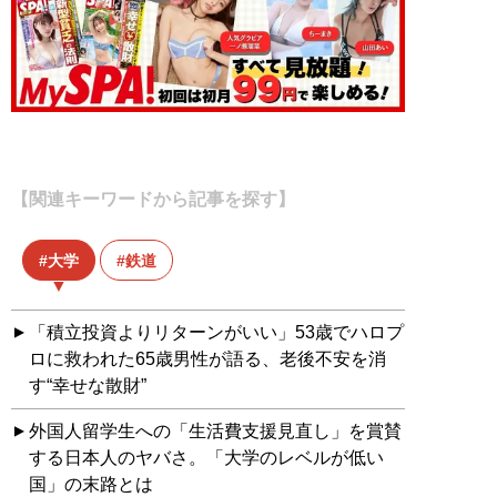
【関連キーワードから記事を探す】
大学
鉄道
「積立投資よりリターンがいい」53歳でハロプ
ロに救われた65歳男性が語る、老後不安を消
す“幸せな散財”
外国人留学生への「生活費支援見直し」を賞賛
する日本人のヤバさ。「大学のレベルが低い
国」の末路とは