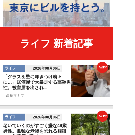
ライフ 新着記事
NEW!
ライフ
2026年08月06日
「グラスを壁に叩きつけ粉々
に…」居酒屋で大暴走する高齢男
性。被害届を出され...
高橋マナブ
NEW!
ライフ
2026年08月06日
老いていくのがすごく嫌な49歳
男性。孤独な老後を恐れる相談