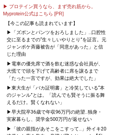
▶ プロテイン買うなら、まず売れ筋から。
Myprotein公式はこちら [PR]
【今この記事も読まれています】
▶「ズボンとパンツをおろしました」...口腔性
交に至るまでの“生々しいやりとり”を証言。元
ジャンポケ斉藤被告が「同意があった」と信
じた理由
▶電車の優先席で酒を飲む迷惑な会社員が、
大慌てで頭を下げて高齢者に席を譲るまで
「たった一言ですが、効果は絶大でした」
▶東大生が「バカ証明書」と冷笑している“本
のジャンル”とは。「読んでも賢そうに振る舞
えるだけ。賢くなれない」
▶早大院卒36歳で年収96万円の絶望...独身・
実家暮らし、奨学金500万円が返せない
▶「彼の親指があそこをこすって...」外イキ20