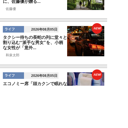
に、佐藤優が贈る...
佐藤優
NEW!
ライフ
2026年08月05日
タクシー待ちの長蛇の列に堂々と
割り込む“派手な男女”を、小柄
な女性が「意外...
和泉太郎
NEW!
ライフ
2026年08月05日
エコノミー席「頭カクンで眠れな
い」問題を解決？航空ジャーナリ
ストが見つけた...
北島幸司
NEW!
ライフ
2026年08月04日