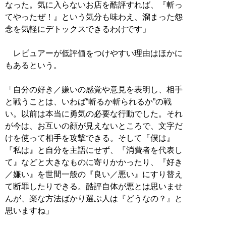
なった。気に入らないお店を酷評すれば、『斬っ
てやったぜ！』という気分も味わえ、溜まった怨
念を気軽にデトックスできるわけです」
レビュアーが低評価をつけやすい理由はほかに
もあるという。
「自分の好き／嫌いの感覚や意見を表明し、相手
と戦うことは、いわば“斬るか斬られるか”の戦
い。以前は本当に勇気の必要な行動でした。それ
が今は、お互いの顔が見えないところで、文字だ
けを使って相手を攻撃できる。そして『僕は』
『私は』と自分を主語にせず、『消費者を代表し
て』などと大きなものに寄りかかったり、『好き
／嫌い』を世間一般の『良い／悪い』にすり替え
て断罪したりできる。酷評自体が悪とは思いませ
んが、楽な方法ばかり選ぶ人は『どうなの？』と
思いますね」