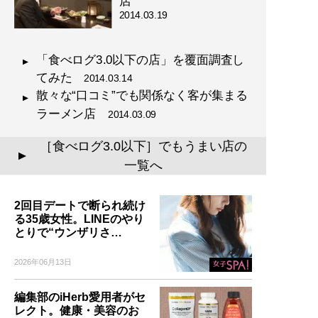
店”
2014.03.19
「食べログ3.0以下の店」を覆面調査し
てみた
2014.03.14
散々な“口コミ”でも関係なく客が集まる
ラーメン店
2014.03.09
［食べログ3.0以下］でもうまい店の
▲
一覧へ
2回目デートで断られ続け
る35歳女性。LINEのやり
とりで“ウンザリさ…
2026年06月13日
編集部のiHerb愛用者がセ
レクト。健康・美容のお