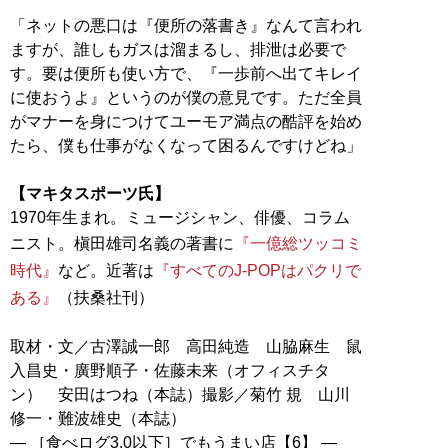
「ネットの悪口は『便所の落書き』なんて言われ
ますが、誰しもガスは溜まるし、排泄は必要で
す。要は便所も使い方で、『一歩前へ出てキレイ
に使おうよ』というのが僕の意見です。ただ全員
がマナーを身につけてユーモア満点の酷評を始め
たら、僕も仕事がなくなって困るんですけどね」
【マキタスポーツ氏】
1970年生まれ。ミュージシャン、俳優、コラム
ニスト。槇田雄司名義の著書に
『一億総ツッコミ
時代』
など。近著は
『すべてのJ‐POPはパクリで
ある』
（扶桑社刊）
取材・文／古澤誠一郎 高田純造 山脇麻生 鼠
入昌史・廣野順子・佐藤未来（オフィスチタ
ン） 安田はつね（本誌）撮影／菊竹 規 山川
修一・難波雄史（本誌）