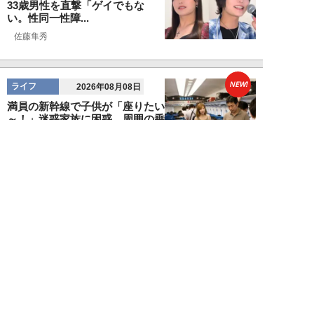
33歳男性を直撃「ゲイでもな
い。性同一性障...
佐藤隼秀
NEW!
ライフ
2026年08月08日
満員の新幹線で子供が「座りたい
～！」迷惑家族に困惑…周囲の乗
客が内心“スカ...
日刊SPA!取材班
NEW!
ライフ
2026年08月07日
自分が絶ってしまったもう一つの
人生を思いながら、限定50食の
ランチロース定...
カツセマサヒコ
NEW!
ライフ
2026年08月07日