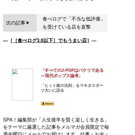
食べログで「不当な低評価」
次の記事
を受けている店を直撃
―［
［食べログ3.0以下］でもうまい店
］―
すべてのJ-POPはパクリである
『
～現代ポップス論考
』
「ヒット曲の法則」をマキタスポー
ツ大いに語る
SPA！編集部が「人生後半を賢く楽しく生きる」
をテーマに厳選した記事をメルマガ会員限定で毎
週金曜日にメールでお届けします。仕事・お金・