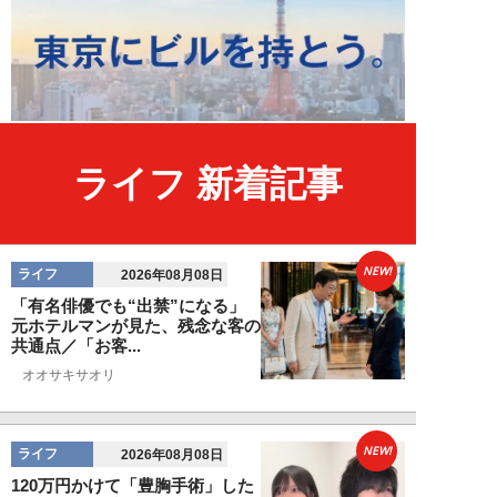
ライフ 新着記事
NEW!
ライフ
2026年08月08日
「有名俳優でも“出禁”になる」
元ホテルマンが見た、残念な客の
共通点／「お客...
オオサキサオリ
NEW!
ライフ
2026年08月08日
120万円かけて「豊胸手術」した