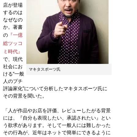
店が登場
するのは
なぜなの
か。著書
の
『一億
総ツッコ
ミ時代』
で、現代
社会にお
マキタスポーツ氏
ける“一般
人のプチ
評論家化”について分析したマキタスポーツ氏に
その背景を聞いた。
「人が作品やお店を評価、レビューしたがる背景
には、『自分も表現したい、承認されたい』とい
う欲求があります。そして一般人には難しかった
その行為が、近年はネットで簡単にできるように