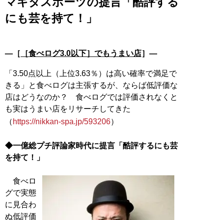
マキタスポーツの提言「酷評する
にも芸を持て！」
―［
［食べログ3.0以下］でもうまい店
］―
「3.50点以上（上位3.63％）は高い確率で満足で
きる」と食べログは主張するが、ならば低評価な
店はどうなのか？ 食べログでは評価されなくと
も実はうまい店をリサーチしてきた
（
https://nikkan-spa.jp/593206
）
◆一億総プチ評論家時代に提言「酷評するにも芸
を持て！」
食べロ
グで実態
に見合わ
ぬ低評価