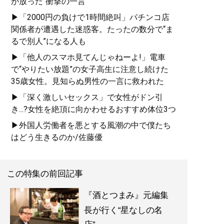
が放った“衝撃の一言”
▶「2000円の負けで1時間絶叫」パチンコ店
関係者が遭遇した迷惑客。たったの数分で“ま
るで別人”になる人も
▶「他人のスマホ見てんじゃねーよ!」電車
で“やりたい放題”の女子高生に注意し続けた
35歳女性。見知らぬ男性の一言に救われた
▶「深く激しいセックス」で女性がドン引
き...?女性を絶頂に向かわせるおすすめ体位3つ
▶外国人労働者を悪とする風潮の中で僕たち
はどう生きるのか/佐藤優
この特集の前回記事
『酒とつまみ』元編集
長が行く“星なしの名