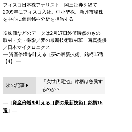
フィスコ日本株アナリスト。岡三証券を経て
2009年にフィスコ入社。中小型株、新興市場株
を中心に個別銘柄分析を担当する
※株価などのデータは2月17日終値時点のもの
取材・文・撮影／夢の最新技術取材班 写真提供
／日本マイクロニクス
― 資産倍増を叶える［夢の最新技術］銘柄15選
「次世代電池」銘柄は急騰す
次の記事
るのか？
―［
資産倍増を叶える［夢の最新技術］銘柄15
選
］―