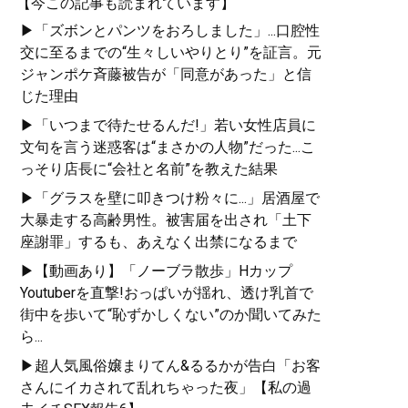
【今この記事も読まれています】
▶「ズボンとパンツをおろしました」...口腔性
交に至るまでの“生々しいやりとり”を証言。元
ジャンポケ斉藤被告が「同意があった」と信
じた理由
▶「いつまで待たせるんだ!」若い女性店員に
文句を言う迷惑客は“まさかの人物”だった...こ
っそり店長に“会社と名前”を教えた結果
▶「グラスを壁に叩きつけ粉々に...」居酒屋で
大暴走する高齢男性。被害届を出され「土下
座謝罪」するも、あえなく出禁になるまで
▶【動画あり】「ノーブラ散歩」Hカップ
Youtuberを直撃!おっぱいが揺れ、透け乳首で
街中を歩いて“恥ずかしくない”のか聞いてみた
ら...
▶超人気風俗嬢まりてん&るるかが告白「お客
さんにイカされて乱れちゃった夜」【私の過