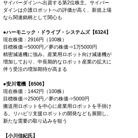
サイバーダインへ出資する第2位株主。サイバー
ダインは介護ロボットへの評価が高く、新規上場
なら関連銘柄として関心も
●ハーモニック・ドライブ・システムズ【6324】
現在株価：2916円（100株）
目標株価⇒5000円／夢の株価⇒1万5000円
精密減速機に強み。産業用ロボット向け減速機が
増加しており、中長期的なロボット産業の拡大に
伴う受注の増加期待が高まる
●安川電機【6506】
現在株価：1442円（100株）
目標株価⇒2500円／夢の株価⇒5000円
搬送用ロボットを中心に産業用ロボットを手掛け
る。リハビリ支援ロボットの開発なども展開し、
新たな需要の取り込みを狙う
【小川佳紀氏】