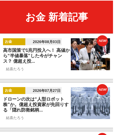
お金 新着記事
NEW!
お金
2026年08月03日
高市国策で1兆円投入へ！ 高値か
ら“半値暴落”した今がチャン
ス？ 億超え投...
結喜たろう
NEW!
お金
2026年07月27日
ドローンの次は“人型ロボット
株”か。億超え投資家が先回りす
る「隠れ防衛銘柄...
結喜たろう