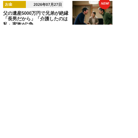
NEW!
お金
2026年07月27日
父の遺産5000万円で兄弟が絶縁
「長男だから」「介護したのは
私」家族が“争...
渡辺智
NEW!
お金
2026年07月22日
元銀行員が明かす「お金持ちほど
やらないこと」本当に豊かな人に
は“共通点”が...
渡辺智
NEW!
お金
2026年07月14日
「クレカが作れない…」ゲーム課
金で借金150万円を抱えた38歳男
性のリアル...
松岡瑛理