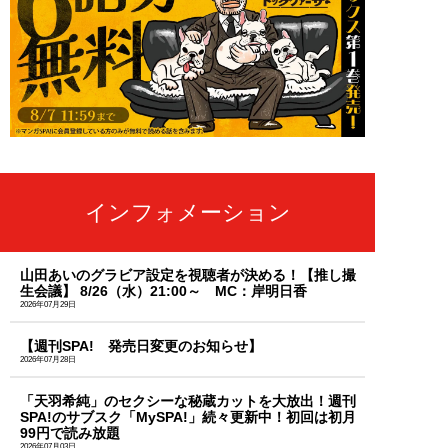
インフォメーション
山田あいのグラビア設定を視聴者が決める！【推し撮
生会議】 8/26（水）21:00～ MC：岸明日香
2026年07月29日
【週刊SPA! 発売日変更のお知らせ】
2026年07月28日
「天羽希純」のセクシーな秘蔵カットを大放出！週刊
SPA!のサブスク「MySPA!」続々更新中！初回は初月
99円で読み放題
2026年07月03日