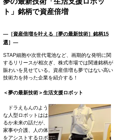
夢の最新技術「生活支援ロボッ
ト」銘柄で資産倍増
―［
資産倍増を叶える［夢の最新技術］銘柄15
選
］―
STAP細胞や次世代電池など、画期的な発明に関
するリリースが相次ぎ、株式市場では関連銘柄が
賑わいを見せている。資産倍増も夢ではない高い
技術力を持った企業を紹介する！
＜夢の最新技術＞生活支援ロボット
ドラえもんのよう
な人型ロボットはは
るか未来の話だが、
家事や介護、人の体
をアシストするロボ