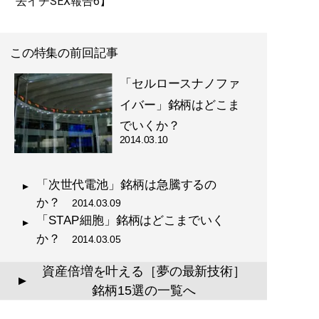
去イチSEX報告6】
この特集の前回記事
「セルロースナノファ
イバー」銘柄はどこま
でいくか？
2014.03.10
「次世代電池」銘柄は急騰するの
か？
2014.03.09
「STAP細胞」銘柄はどこまでいく
か？
2014.03.05
資産倍増を叶える［夢の最新技術］
▲
銘柄15選の一覧へ