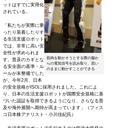
ットはすでに実用化
されている。
「私たちが実際に乗
ったり装着したりす
る生活支援ロボット
では、非常に高い安
全性が求められま
筋肉を動かそうとする際の脳か
す。普及のカギとな
らの電気信号を読み取り、思い
る安全面の基準・ル
のままに動かすことができる
ールが未整備でした
が、今年2月、日本
の安全規格がISOに採用されました。これによ
り、日本の生活支援ロボットが国際安全規格に基
づいた認証を取得できるようになり、さらなる普
及や海外展開へ期待が高まっています」（フィス
コ日本株アナリスト・小川佳紀氏）