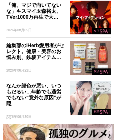
「俺、マジで向いてない
な」キスマイ玉森裕太、
TVer1000万再生で大…
2026年08月05日
編集部のiHerb愛用者がセ
レクト。健康・美容のお
悩み別、鉄板アイテム…
2026年06月22日
なんか顔色が悪い、いつ
もだるい…年齢でも過労
でもない“意外な原因”が
隠…
2026年06月30日
PR