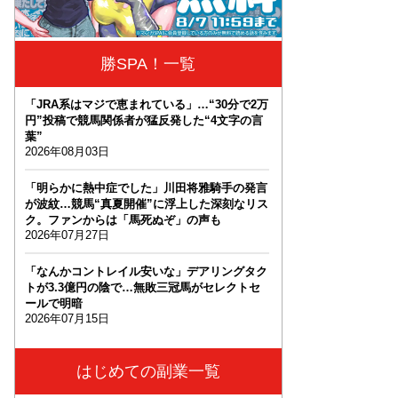
勝SPA！一覧
「JRA系はマジで恵まれている」…“30分で2万
円”投稿で競馬関係者が猛反発した“4文字の言
葉”
2026年08月03日
「明らかに熱中症でした」川田将雅騎手の発言
が波紋…競馬“真夏開催”に浮上した深刻なリス
ク。ファンからは「馬死ぬぞ」の声も
2026年07月27日
「なんかコントレイル安いな」デアリングタク
トが3.3億円の陰で…無敗三冠馬がセレクトセ
ールで明暗
2026年07月15日
はじめての副業一覧