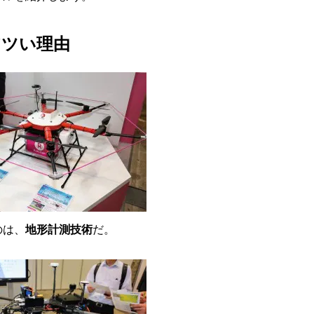
アツい理由
のは、
地形計測技術
だ。