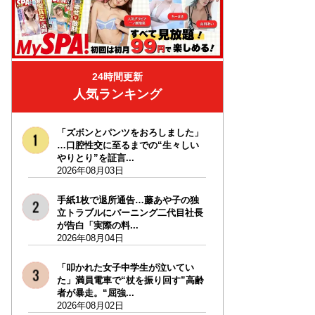
24時間更新
人気ランキング
「ズボンとパンツをおろしました」
…口腔性交に至るまでの“生々しい
やりとり”を証言...
2026年08月03日
手紙1枚で退所通告…藤あや子の独
立トラブルにバーニング二代目社長
が告白「実際の料...
2026年08月04日
「叩かれた女子中学生が泣いてい
た」満員電車で“杖を振り回す”高齢
者が暴走。“屈強...
2026年08月02日