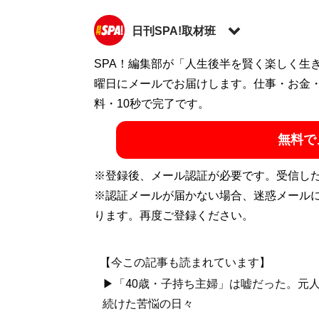
日刊SPA!取材班
SPA！編集部が「人生後半を賢く楽しく生
記事一覧へ
曜日にメールでお届けします。仕事・お金
料・10秒で完了です。
無料で
※登録後、メール認証が必要です。受信し
※認証メールが届かない場合、迷惑メール
ります。再度ご登録ください。
【今この記事も読まれています】
▶「40歳・子持ち主婦」は嘘だった。元
続けた苦悩の日々