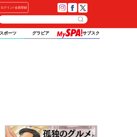
ログイン
会員登録
スポーツ
グラビア
サブスク