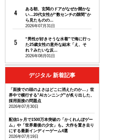
ある朝、玄関のドアがなぜか開かな
い…20代女性が“数センチの隙間”か
ら見たものの...
2026年07月31日
“男性が好きそうな水着”で海に行っ
た25歳女性の意外な結末「え、そ
れ？みたいな反...
2026年08月01日
デジタル 新着記事
「面接での頭のよさはどこに消えたのか…」世
界中で横行する”AIカンニング”が炙り出した、
採用面接の問題点
2026年07月30日
配信1ヶ月で1500万本突破の「かくれんぼゲー
ム」や「世界最後の少女」も。大作を置き去り
にする最新インディーゲーム4選
2026年07月19日