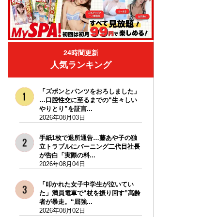
24時間更新
人気ランキング
「ズボンとパンツをおろしました」
…口腔性交に至るまでの“生々しい
やりとり”を証言...
2026年08月03日
手紙1枚で退所通告…藤あや子の独
立トラブルにバーニング二代目社長
が告白「実際の料...
2026年08月04日
「叩かれた女子中学生が泣いてい
た」満員電車で“杖を振り回す”高齢
者が暴走。“屈強...
2026年08月02日