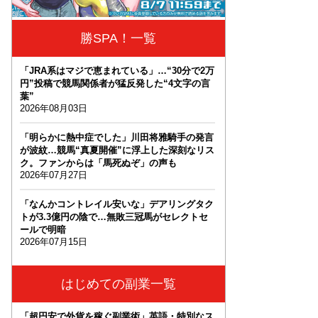
勝SPA！一覧
「JRA系はマジで恵まれている」…“30分で2万
円”投稿で競馬関係者が猛反発した“4文字の言
葉”
2026年08月03日
「明らかに熱中症でした」川田将雅騎手の発言
が波紋…競馬“真夏開催”に浮上した深刻なリス
ク。ファンからは「馬死ぬぞ」の声も
2026年07月27日
「なんかコントレイル安いな」デアリングタク
トが3.3億円の陰で…無敗三冠馬がセレクトセ
ールで明暗
2026年07月15日
はじめての副業一覧
「超円安で外貨を稼ぐ副業術」英語・特別なス