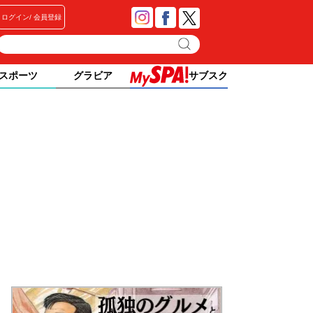
ログイン
会員登録
スポーツ
グラビア
サブスク