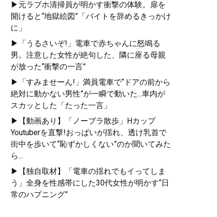
▶元ラブホ清掃員が明かす衝撃の体験。扉を
開けると“地獄絵図”「バイトを辞めるきっかけ
に」
▶「うるさいぞ!」電車で赤ちゃんに怒鳴る
男。注意した女性が絶句した、隣に座る母親
が放った“衝撃の一言”
▶「すみませーん!」満員電車で“ドアの前から
絶対に動かない男性”が一瞬で動いた...車内が
スカッとした「たった一言」
▶【動画あり】「ノーブラ散歩」Hカップ
Youtuberを直撃!おっぱいが揺れ、透け乳首で
街中を歩いて“恥ずかしくない”のか聞いてみた
ら...
▶【独自取材】「電車の揺れでもイってしま
う」全身を性感帯にした30代女性が明かす“日
常のハプニング”