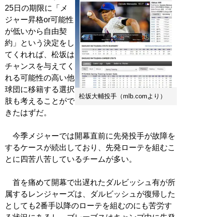
25日の期限に「メ
ジャー昇格or可能性
が低いから自由契
約」という決定をし
てくれれば、松坂は
チャンスを与えてく
れる可能性の高い他
球団に移籍する選択
松坂大輔投手（mlb.comより）
肢も考えることがで
きたはずだ。
今季メジャーでは開幕直前に先発投手が故障を
するケースが続出しており、先発ローテを組むこ
とに四苦八苦しているチームが多い。
首を痛めて開幕で出遅れたダルビッシュ有が所
属するレンジャーズは、ダルビッシュが復帰した
としても2番手以降のローテを組むのにも苦労す