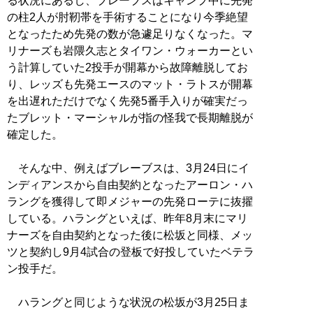
る状況にあるし、ブレーブスはキャンプ中に先発
の柱2人が肘靭帯を手術することになり今季絶望
となったため先発の数が急遽足りなくなった。マ
リナーズも岩隈久志とタイワン・ウォーカーとい
う計算していた2投手が開幕から故障離脱してお
り、レッズも先発エースのマット・ラトスが開幕
を出遅れただけでなく先発5番手入りが確実だっ
たブレット・マーシャルが指の怪我で長期離脱が
確定した。
そんな中、例えばブレーブスは、3月24日にイ
ンディアンスから自由契約となったアーロン・ハ
ラングを獲得して即メジャーの先発ローテに抜擢
している。ハラングといえば、昨年8月末にマリ
ナーズを自由契約となった後に松坂と同様、メッ
ツと契約し9月4試合の登板で好投していたベテラ
ン投手だ。
ハラングと同じような状況の松坂が3月25日ま