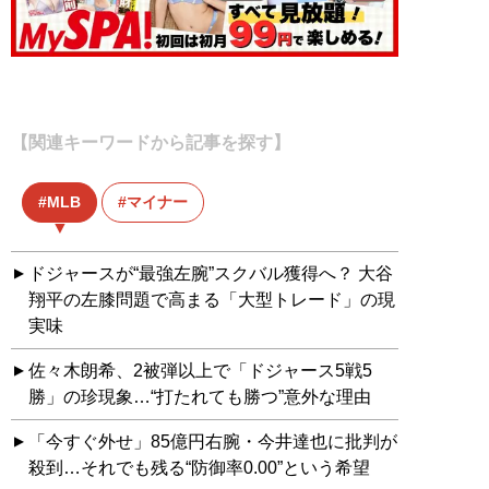
【関連キーワードから記事を探す】
MLB
マイナー
ドジャースが“最強左腕”スクバル獲得へ？ 大谷
翔平の左膝問題で高まる「大型トレード」の現
実味
佐々木朗希、2被弾以上で「ドジャース5戦5
勝」の珍現象…“打たれても勝つ”意外な理由
「今すぐ外せ」85億円右腕・今井達也に批判が
殺到…それでも残る“防御率0.00”という希望