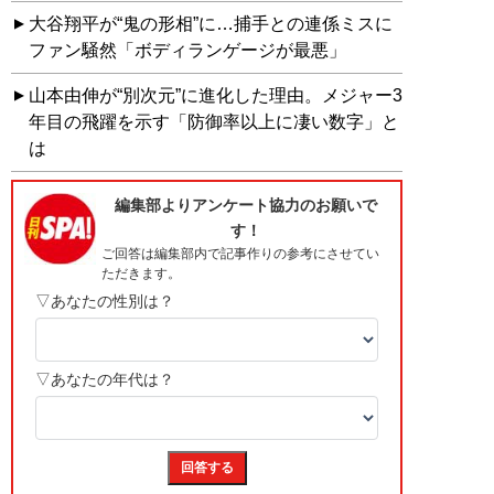
大谷翔平が“鬼の形相”に…捕手との連係ミスに
ファン騒然「ボディランゲージが最悪」
山本由伸が“別次元”に進化した理由。メジャー3
年目の飛躍を示す「防御率以上に凄い数字」と
は