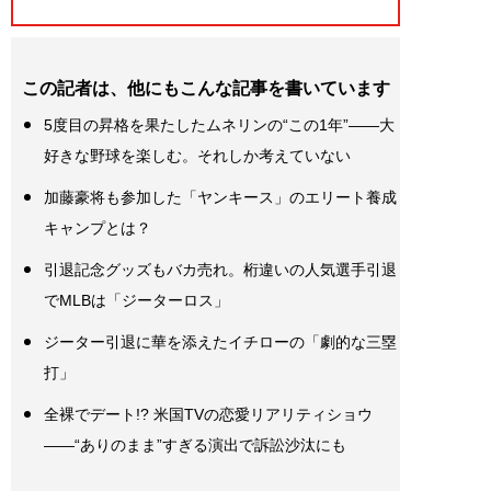
この記者は、他にもこんな記事を書いています
5度目の昇格を果たしたムネリンの“この1年”――大
好きな野球を楽しむ。それしか考えていない
加藤豪将も参加した「ヤンキース」のエリート養成
キャンプとは？
引退記念グッズもバカ売れ。桁違いの人気選手引退
でMLBは「ジーターロス」
ジーター引退に華を添えたイチローの「劇的な三塁
打」
全裸でデート!? 米国TVの恋愛リアリティショウ
――“ありのまま”すぎる演出で訴訟沙汰にも