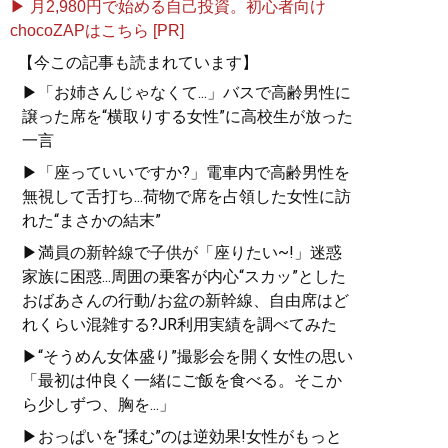
▶ 月2,980円で始める自己投資。初心者向け
chocoZAPはこちら [PR]
【今この記事も読まれています】
▶「お姉さんじゃなくて...」バスで高齢男性に
譲った席を“横取りする女性”に高校生が放った
一言
▶「座っていいですか?」電車内で高齢男性を
無視して舌打ち...荷物で席を占領した女性に訪
れた“まさかの結末”
▶満員の新幹線で子供が「座りたい~!」迷惑
家族に困惑...周囲の乗客が内心“スカッ”とした
おばあさんの行動/お盆の新幹線、自由席はど
れくらい混雑する?JR利用実績を調べてみた
▶“そうめん女体盛り”撮影会を開く女性の思い
「最初は仲良く一緒にご飯を食べる。そこか
ら少しずつ、胸を...」
▶おっぱいを“揉む”のは逆効果!女性がもっと