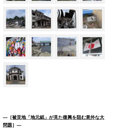
―［
被災地「地元紙」が見た復興を阻む意外な大
問題
］―