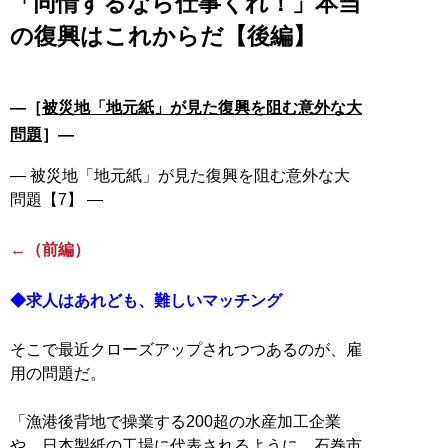
「同情するなら仕事くれ！」本当
の復興はこれからだ【後編】
―［
被災地「地元紙」が見た復興を阻む意外な大
問題
］―
― 被災地「地元紙」が見た復興を阻む意外な大
問題【7】 ―
←（前編）
◆求人はあれども、難しいマッチング
そこで最近クローズアップされつつあるのが、雇
用の問題だ。
「漁港後背地で操業する200超の水産加工企業
や、日本製紙の工場に代表されるように、石巻市