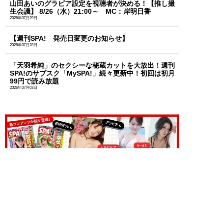
山田あいのグラビア設定を視聴者が決める！【推し撮
生会議】 8/26（水）21:00～ MC：岸明日香
2026年07月29日
【週刊SPA! 発売日変更のお知らせ】
2026年07月28日
「天羽希純」のセクシーな秘蔵カットを大放出！週刊
SPA!のサブスク「MySPA!」続々更新中！初回は初月
99円で読み放題
2026年07月03日