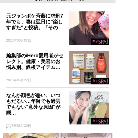
元ジャンポケ斉藤に求刑7
年でも、妻は翌日に“楽し
すぎた“と投稿。「その…
2026年08月07日
編集部のiHerb愛用者がセ
レクト。健康・美容のお
悩み別、鉄板アイテム…
2026年06月22日
なんか顔色が悪い、いつ
もだるい…年齢でも過労
でもない“意外な原因”が
隠…
2026年06月30日
PR