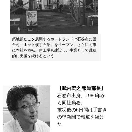
築地銀だこを展開するホットランドは石巻市に屋
台村「ホット横丁石巻」をオープン。さらに同市
に本社を移転、新工場も建設し、事業として継続
的に支援を続けるという
【武内宏之 報道部長】
石巻市出身。1980年か
ら同社勤務。
被災後の6日間は手書き
の壁新聞で報道を続け
た