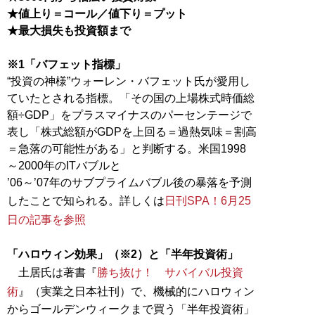
★値上り＝コール／値下り＝プット
★最大損失も投資額まで
※1「バフェット指標」
“投資の神様”ウォーレン・バフェット氏が愛用し
ていたとされる指標。「その国の上場株式時価総
額÷GDP」をプラスマイナスのパーセンテージで
表し「株式総額がGDPを上回る＝過熱気味＝割高
＝急落の可能性がある」と判断する。米国1998
～2000年のITバブルと
’06～’07年のサブプライムバブル後の暴落を予測
したことで知られる。詳しくは
日刊SPA！6月25
日の記事を参照
「ハロウィン効果」（※2）と「半年投資術」
土居氏は著書『
勝ち抜け！ サバイバル投資
術
』（実業之日本社刊）で、機械的にハロウィン
からゴールデンウィークまで買う「半年投資術」