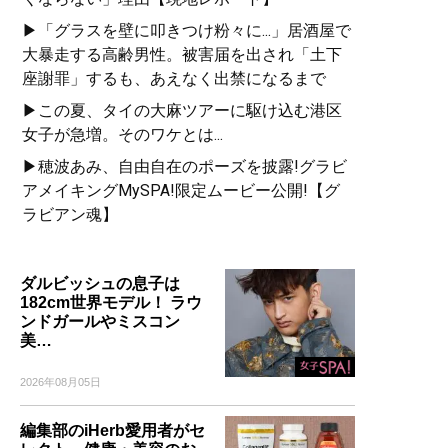
▶「グラスを壁に叩きつけ粉々に...」居酒屋で
大暴走する高齢男性。被害届を出され「土下
座謝罪」するも、あえなく出禁になるまで
▶この夏、タイの大麻ツアーに駆け込む港区
女子が急増。そのワケとは...
▶穂波あみ、自由自在のポーズを披露!グラビ
アメイキングMySPA!限定ムービー公開!【グ
ラビアン魂】
ダルビッシュの息子は
182cm世界モデル！ ラウ
ンドガールやミスコン
美…
2026年08月05日
編集部のiHerb愛用者がセ