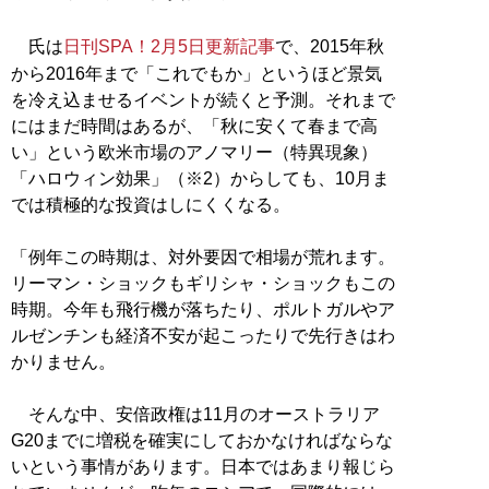
氏は
日刊SPA！2月5日更新記事
で、2015年秋
から2016年まで「これでもか」というほど景気
を冷え込ませるイベントが続くと予測。それまで
にはまだ時間はあるが、「秋に安くて春まで高
い」という欧米市場のアノマリー（特異現象）
「ハロウィン効果」（※2）からしても、10月ま
では積極的な投資はしにくくなる。
「例年この時期は、対外要因で相場が荒れます。
リーマン・ショックもギリシャ・ショックもこの
時期。今年も飛行機が落ちたり、ポルトガルやア
ルゼンチンも経済不安が起こったりで先行きはわ
かりません。
そんな中、安倍政権は11月のオーストラリア
G20までに増税を確実にしておかなければならな
いという事情があります。日本ではあまり報じら