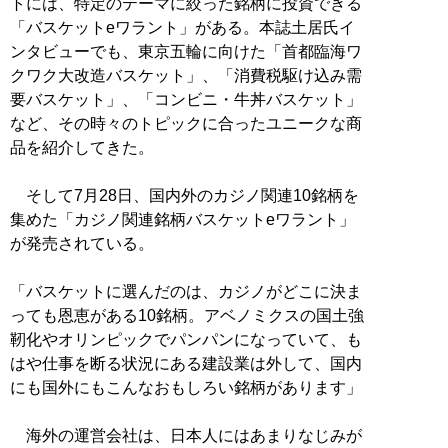
トには、特定のテーマに絞った銘柄に投資できる
「バスケットeワラント」がある。本誌土居氏イ
ンタビューでも、東京五輪に向けた「首都臨海ワ
クワク大改造バスケット」、「消費税駆け込み需
要バスケット」、「コンビニ・牛丼バスケット」
など、その時々のトピックに合ったユニークな商
品を紹介してきた。
そして7月28日、国内外のカジノ関連10銘柄を
集めた「カジノ関連銘柄バスケットeワラント」
が発売されている。
「バスケットに選んだのは、カジノがどこに決ま
っても恩恵がある10銘柄。アベノミクスの国土強
靭化やオリンピックでパンパンになっていて、も
はや仕事を断る状況にある建設業は外して、国内
にも国外にもこんなおもしろい銘柄があります」
海外の運営会社は、日本人にはあまりなじみが