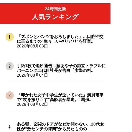
24時間更新
人気ランキング
「ズボンとパンツをおろしました」…口腔性交
に至るまでの“生々しいやりとり”を証言...
2026年08月03日
手紙1枚で退所通告…藤あや子の独立トラブルに
バーニング二代目社長が告白「実際の料...
2026年08月04日
「叩かれた女子中学生が泣いていた」満員電車
で“杖を振り回す”高齢者が暴走。“屈強...
2026年08月02日
ある朝、玄関のドアがなぜか開かない…20代女
性が“数センチの隙間”から見たものの...