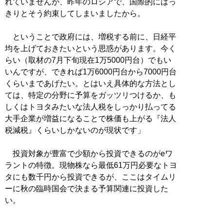
れていませんが、昨年のロシアで、国際的にはっ
きりとそう約束してしまいましたから。
ということで政府には、増税する前に、日経平
均を上げておきたいという思惑があります。今く
らい（取材の7月下旬現在1万5000円台）でもい
いんですが、できれば1万6000円台から7000円台
くらいまであげたい。とはいえ具体的な方法とし
ては、特定の分野に予算をガッツリつけるか、も
しくはトヨタみたいな法人税をしっかり払ってる
大手企業が増益になることで株価も上がる『法人
税減税』くらいしかないのが現状です」
投資対象が豊富で少額から投資できるのがeワ
ラントの特徴。現物株なら最低61万円必要なトヨ
タにも数千円から投資できるが、ここはタイムリ
ーに秋の臨時国会で決まる予算関連に投資した
い。