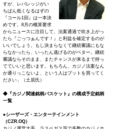
すが、レバレッジがい
ちばん低くなるはずの
『コール1回』は一本決
めです。8月の概算要求
からニュースに注目して、法案通過で吹き上がっ
たら『ごっつぁんです！』と利益を確定するのが
いいでしょう。もし決まらなくて継続審議にもな
らなかったら、いったん逃げるのがベター。継続
審議ならそのまま、またチャンスが来るまで持っ
てていいと思います。もちろん、カジノ法案なん
か通りっこないよ、という人はプットを買ってく
ださい」（土居氏）
◆『カジノ関連銘柄バスケット』の構成予定銘柄
一覧
●シーザーズ・エンターテインメント
（CZR.OQ）
カジノ運営大手。ラスベガス等で多数のカジノホ