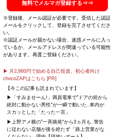
無料でメルマガ登録する⇒⇒
※登録後、メール認証が必要です。受信した認証
メールをクリックして、登録を完了させてくださ
い。
※認証メールが届かない場合、迷惑メールに入っ
ているか、メールアドレスが間違っている可能性
があります。再度ご登録ください。
▶ 月2,980円で始める自己投資。初心者向け
chocoZAPはこちら [PR]
【今この記事も読まれています】
▶「すみませーん!」満員電車で“ドアの前から
絶対に動かない男性”が一瞬で動いた...車内が
スカッとした「たった一言」
▶上野アメ横の“一斉摘発”から3ヵ月も...警告
に従わない店舗が後を絶たず「路上営業がな
くならない」理由【現地レポート】