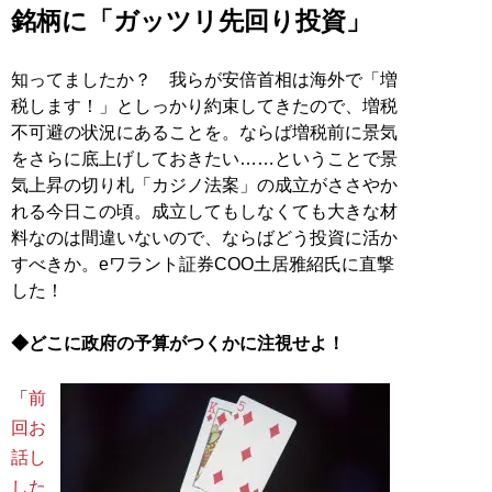
銘柄に「ガッツリ先回り投資」
知ってましたか？ 我らが安倍首相は海外で「増
税します！」としっかり約束してきたので、増税
不可避の状況にあることを。ならば増税前に景気
をさらに底上げしておきたい……ということで景
気上昇の切り札「カジノ法案」の成立がささやか
れる今日この頃。成立してもしなくても大きな材
料なのは間違いないので、ならばどう投資に活か
すべきか。eワラント証券COO土居雅紹氏に直撃
した！
◆どこに政府の予算がつくかに注視せよ！
「
前
回お
話し
した