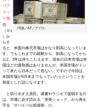
バフ
ェッ
ト指
標
（写真／AP／アフロ）
（※1
）か
らす
ると、米国の株式市場はかなり割高になっていま
す。でもこれまでの経験から、割高になってから
も2、3年は持ちこたえます。現在の日本市場は米
国ほどの過熱感はありませんが、米国市場がドン
って来たら日本だって危ない。ですので今回は、
米国市場が9月末までもっていたらということを
前提とした話になります」
と切り出す土居氏。著書やラジオで提唱するの
は、市場に必ず訪れる「突発ショック」から身を
守る「サバイバル投資術」だ。