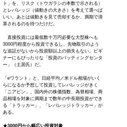
ト」を、リスク（トウガラシの本数で示される）
とレバレッジ（値動きの大きさ）を考えて選べば
いい。あとは値動きを見て売却するか、満期で清
算されるのを待つだけだ。
直接投資には最低数十万円必要な大型株へも
3000円程度から投資できるし、先物取引のよう
な追証がないから投資額以上の損失もない。ビギ
ナーにもぴったりな「投資のバッティングセンタ
ー」（土居氏）だ。
「eワラント」と、日経平均／米ドル相場がいく
らになるか予想して投資してレバレッジがきく
「ニアピン」、国内外の株価指数、為替相場、商
品相場を対象に満期まで数年の中長期投資ができ
る「トラッカー」、「レバレッジトラッカー」が
ある。
★3000円から幅広い投資対象