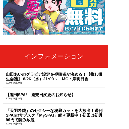
インフォメーション
山田あいのグラビア設定を視聴者が決める！【推し撮
生会議】 8/26（水）21:00～ MC：岸明日香
2026年07月29日
【週刊SPA! 発売日変更のお知らせ】
2026年07月28日
「天羽希純」のセクシーな秘蔵カットを大放出！週刊
SPA!のサブスク「MySPA!」続々更新中！初回は初月
99円で読み放題
2026年07月03日