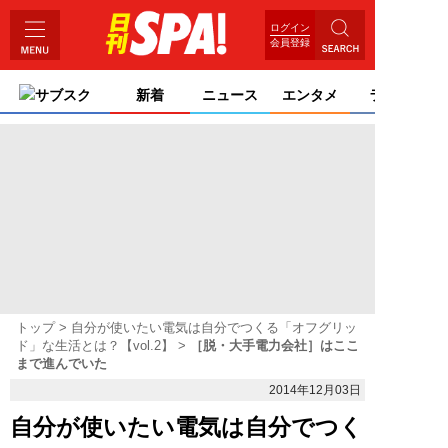
ログイン
会員登録
サブスク
新着
ニュース
エンタメ
ライフ
トップ
自分が使いたい電気は自分でつくる「オフグリッ
ド」な生活とは？【vol.2】
［脱・大手電力会社］はここ
まで進んでいた
2014年12月03日
自分が使いたい電気は自分でつく