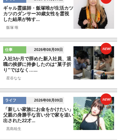
ギャル霊媒師・飯塚唯が生活カツ
カツのダンサー30歳女性を霊視
した結果が怖す...
飯塚 唯
NEW!
仕事
2026年08月09日
入社3か月で辞めた新入社員、退
職の挨拶に持参したのは“菓子折
り”ではなく…...
星谷なな
NEW!
ライフ
2026年08月09日
「新しい家族にお金をかけたい」
父親の身勝手な言い分で家を追い
出された22才...
黒島暁生