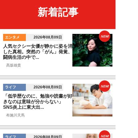
新着記事
NEW!
エンタメ
2026年08月09日
人気セクシー女優が静かに姿を消
した真相。突然の「がん」発覚、
闘病生活の中で...
髙坂雄貴
NEW!
ライフ
2026年08月09日
「低学歴なのに、勉強や読書が好
きなのは意味が分からない」
SNS炎上に東大出...
布施川天馬
NEW!
ライフ
2026年08月09日