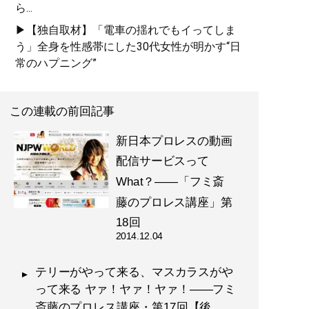
ら...
▶【独自取材】「電車の揺れでもイってしま
う」全身を性感帯にした30代女性が明かす“日
常のハプニング”
この連載の前回記事
新日本プロレスの動画
配信サービスって
What？――「フミ斎
藤のプロレス講座」第
18回
2014.12.04
テリーがやって来る、マスカラスがや
って来る ヤァ！ヤァ！ヤァ！――フミ
斎藤のプロレス講座・第17回【後