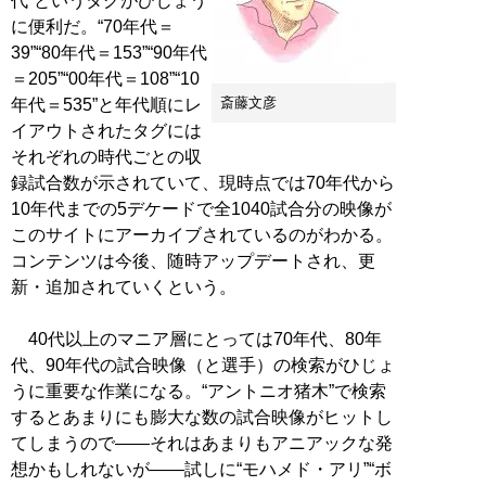
代”というタグがひじょう
に便利だ。“70年代＝
39”“80年代＝153”“90年代
＝205”“00年代＝108”“10
斎藤文彦
年代＝535”と年代順にレ
イアウトされたタグには
それぞれの時代ごとの収
録試合数が示されていて、現時点では70年代から
10年代までの5デケードで全1040試合分の映像が
このサイトにアーカイブされているのがわかる。
コンテンツは今後、随時アップデートされ、更
新・追加されていくという。
40代以上のマニア層にとっては70年代、80年
代、90年代の試合映像（と選手）の検索がひじょ
うに重要な作業になる。“アントニオ猪木”で検索
するとあまりにも膨大な数の試合映像がヒットし
てしまうので――それはあまりもアニアックな発
想かもしれないが――試しに“モハメド・アリ”“ボ