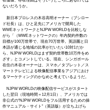
在価値、存在理由はそういうところにあるのでは
ないだろうか。
新日本プロレスの木谷高明オーナー（ブシロー
ド社長）は、ひと足先にアメリカで開局した
WWEネットワークとNJPW WORLDを比較しな
がら「（WWEネットワークの）年内契約件数の
目標が100万世帯で、現在70万世帯。英語圏と日
本語が通じる地域の比率がだいたい10対1だか
ら、NJPW WORLDはまず契約世帯数10万件をめ
ざす」とコメントしている。現在、シンガポール
在住の木谷オーナーは、スマホ／タブレット／ス
マートテレビによる映像配信事業をアジアにおけ
るマーケティングのかなめと考えているようだ。
NJPW WORLDの映像配信サービスがスタート
した翌日（現地時間＝12月1日）、アメリカでは
非公式の“NJPW WORLDをフル活用するための操
作マニュアル・サイト”（英語版）が立ち上げら