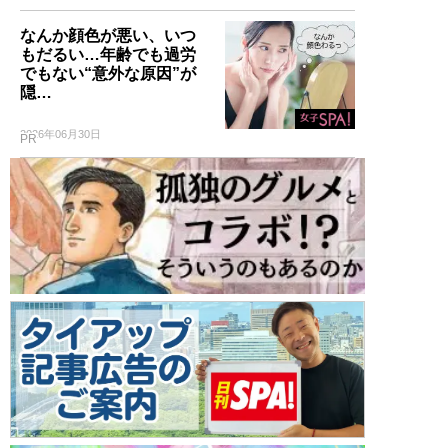
なんか顔色が悪い、いつ
もだるい…年齢でも過労
でもない“意外な原因”が
隠…
2026年06月30日
PR