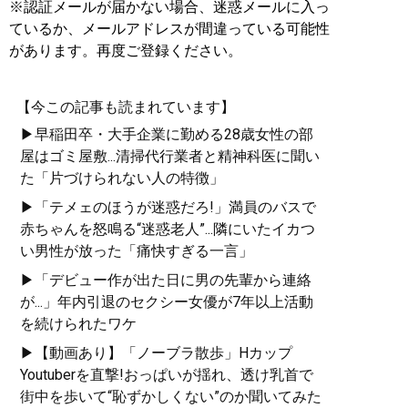
※認証メールが届かない場合、迷惑メールに入っ
ているか、メールアドレスが間違っている可能性
があります。再度ご登録ください。
【今この記事も読まれています】
▶早稲田卒・大手企業に勤める28歳女性の部
屋はゴミ屋敷...清掃代行業者と精神科医に聞い
た「片づけられない人の特徴」
▶「テメェのほうが迷惑だろ!」満員のバスで
赤ちゃんを怒鳴る“迷惑老人”...隣にいたイカつ
い男性が放った「痛快すぎる一言」
▶「デビュー作が出た日に男の先輩から連絡
が...」年内引退のセクシー女優が7年以上活動
を続けられたワケ
▶【動画あり】「ノーブラ散歩」Hカップ
Youtuberを直撃!おっぱいが揺れ、透け乳首で
街中を歩いて“恥ずかしくない”のか聞いてみた