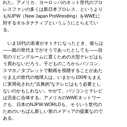
れた。アメリカ、ヨーロッパのネット世代のプロ
レスファンの多くは新日本プロレス、というより
もNJPW（New Japan ProWrestling）をWWEに
対するオルタナティブというふうにとらえてい
る。
いま10代の若者がオトナになったとき、彼らは
――親の世代までがそうであったとしても――自
宅のリビングルームに置くための大型テレビはも
う買わないだろう。子どものころからパソコン、
スマホ／タブレットで動画を視聴することがあた
りまえの世代の地球人は、いまから100年もまえ
に実用化された“古典的”なテレビはもう必要とし
ないのかもしれない。やがて、パソコンとテレビ
は完全に合体する。アメリカのWWEネットワー
クも、日本のNJPW WORLDも、そういう世代の
ためのいちばん新しい形のメディアの提案なので
ある。