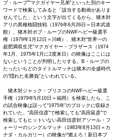
ブ・ループ”“マクガイヤー兄弟”といった別のキー
ワードで検索してみると「該当する動画がありま
せんでした」という文字が出てくるから、猪木対
アリの異種格闘技戦（1976年6月26日＝日本武道
館）、猪木対ボブ・ループのNWFヘビー級選手
権（1979年1月12日＝川崎）、猪木対“世界一の
超肥満双生児”マクガイヤー・ブラザース（1974
年1月、1975年1月に2度来日）の映像はここには
ないということが判明したりする。B・ループの
たったいちどのタイトルマッチは猪木の全盛時代
の“隠れた名勝負”といわれている。
猪木対ジャック・ブリスコのNWFヘビー級選
手権（1979年5月10日＝福岡）を検索したら、こ
の試合映像は誤って“1975年”のブロックに収録さ
れていた。“高田信彦”で検索しても“高田延彦”で
検索してもヒットいない高田信彦対アソール・フ
ォーリーのシングルマッチ（1983年8月13日＝カ
ナダ・カルガリー）の映像が“燃えろ！新日本プ