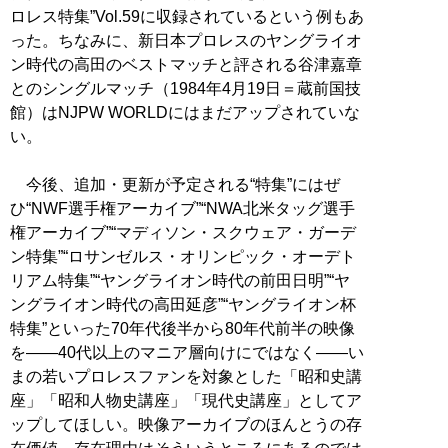
ロレス特集”Vol.59に収録されているという例もあ
った。ちなみに、新日本プロレスのヤングライオ
ン時代の高田のベストマッチと評される谷津嘉章
とのシングルマッチ（1984年4月19日＝蔵前国技
館）はNJPW WORLDにはまだアップされていな
い。
今後、追加・更新が予定される“特集”にはぜ
ひ“NWF選手権アーカイブ”“NWA北米タッグ選手
権アーカイブ”“マディソン・スクウェア・ガーデ
ン特集”“ロサンゼルス・オリンピック・オーデト
リアム特集”“ヤングライオン時代の前田日明”“ヤ
ングライオン時代の高田延彦”“ヤングライオン杯
特集”といった70年代後半から80年代前半の映像
を――40代以上のマニア層向けにではなく――い
まの若いプロレスファンを対象とした「昭和史講
座」「昭和人物史講座」「現代史講座」としてア
ップしてほしい。映像アーカイブのほんとうの存