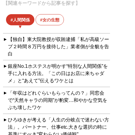
【関連キーワードから記事を探す】
人間関係
女の生態
【独自】東大院教授が収賄逮捕「私が高級ソー
プ２時間８万円を接待した」業者側が全貌を告
白
銀座No.1ホステスが明かす“特別な人間関係”を
手に入れる方法。「この日はお店に来ちゃダ
メ」と“あえて”伝えるワケとは
「年収はどれぐらいもらってんの？」同窓会
で“天然キャラの同期”が豹変…和やかな空気を
ぶち壊したワケ
ひろゆきが考える「人生の分岐点で迷わない方
法」。パートナー、仕事etc.大きな選択の時に
基準にすべき“変わらない価値観”