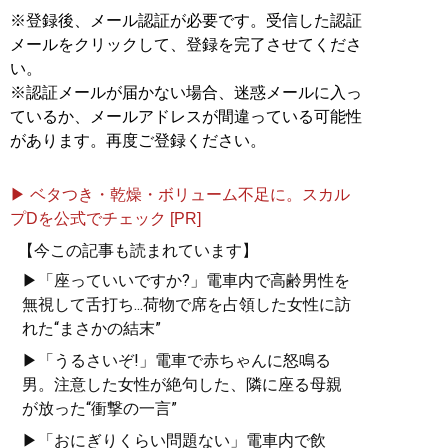
※登録後、メール認証が必要です。受信した認証
メールをクリックして、登録を完了させてくださ
い。
※認証メールが届かない場合、迷惑メールに入っ
ているか、メールアドレスが間違っている可能性
があります。再度ご登録ください。
▶ ベタつき・乾燥・ボリューム不足に。スカル
プDを公式でチェック [PR]
【今この記事も読まれています】
▶「座っていいですか?」電車内で高齢男性を
無視して舌打ち...荷物で席を占領した女性に訪
れた“まさかの結末”
▶「うるさいぞ!」電車で赤ちゃんに怒鳴る
男。注意した女性が絶句した、隣に座る母親
が放った“衝撃の一言”
▶「おにぎりくらい問題ない」電車内で飲