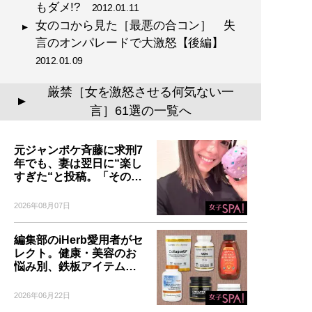
もダメ!?
2012.01.11
女のコから見た［最悪の合コン］ 失
言のオンパレードで大激怒【後編】
2012.01.09
厳禁［女を激怒させる何気ない一
▲
言］61選の一覧へ
元ジャンポケ斉藤に求刑7
年でも、妻は翌日に“楽し
すぎた“と投稿。「その…
2026年08月07日
編集部のiHerb愛用者がセ
レクト。健康・美容のお
悩み別、鉄板アイテム…
2026年06月22日