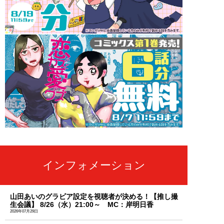
インフォメーション
山田あいのグラビア設定を視聴者が決める！【推し撮
生会議】 8/26（水）21:00～ MC：岸明日香
2026年07月29日