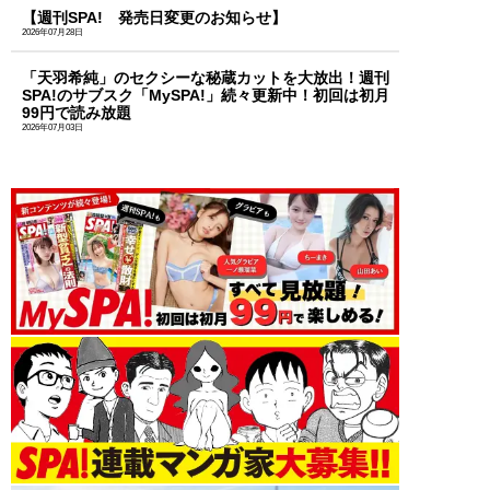
【週刊SPA! 発売日変更のお知らせ】
2026年07月28日
「天羽希純」のセクシーな秘蔵カットを大放出！週刊
SPA!のサブスク「MySPA!」続々更新中！初回は初月
99円で読み放題
2026年07月03日