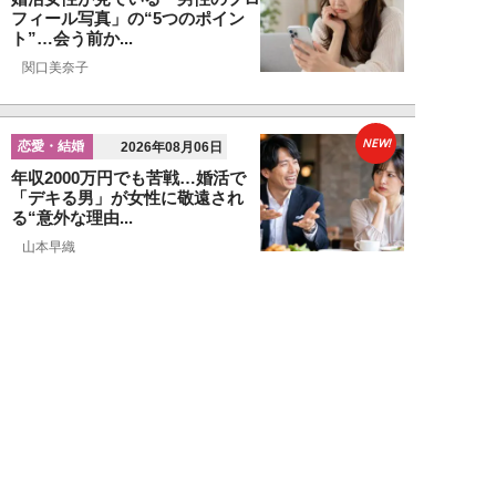
フィール写真」の“5つのポイン
ト”…会う前か...
関口美奈子
NEW!
恋愛・結婚
2026年08月06日
年収2000万円でも苦戦…婚活で
「デキる男」が女性に敬遠され
る“意外な理由...
山本早織
NEW!
恋愛・結婚
2026年08月04日
「当初からナルシストっぽいとは
思っていたんですけど…」女性が
密かに“恋愛対...
堺屋大地