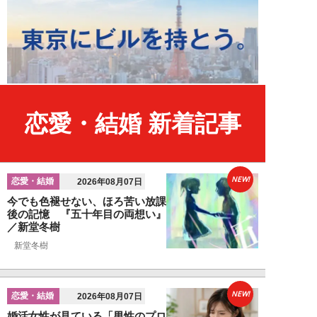
恋愛・結婚 新着記事
NEW!
恋愛・結婚
2026年08月07日
今でも色褪せない、ほろ苦い放課
後の記憶 『五十年目の両想い』
／新堂冬樹
新堂冬樹
NEW!
恋愛・結婚
2026年08月07日
婚活女性が見ている「男性のプロ