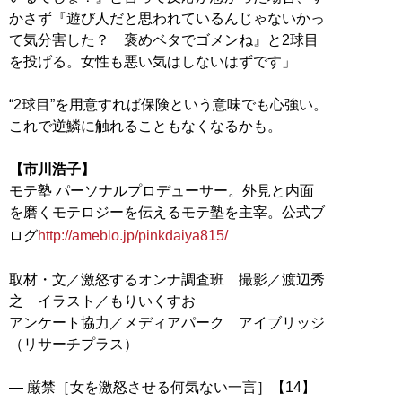
かさず『遊び人だと思われているんじゃないかっ
て気分害した？ 褒めベタでゴメンね』と2球目
を投げる。女性も悪い気はしないはずです」
“2球目”を用意すれば保険という意味でも心強い。
これで逆鱗に触れることもなくなるかも。
【市川浩子】
モテ塾 パーソナルプロデューサー。外見と内面
を磨くモテロジーを伝えるモテ塾を主宰。公式ブ
ログ
http://ameblo.jp/pinkdaiya815/
取材・文／激怒するオンナ調査班 撮影／渡辺秀
之 イラスト／もりいくすお
アンケート協力／メディアパーク アイブリッジ
（リサーチプラス）
― 厳禁［女を激怒させる何気ない一言］【14】