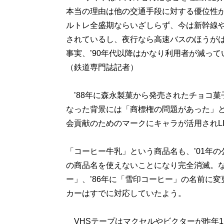
本当の理由は他の交通手段に対する優位性
ルトレ全盛期ならいざしらず、今は新幹線
されているし、夜行なら高速バスのほうが
事実、’90年代以降はかなり利用者が減って
（鉄道専門誌記者）
’88年に森永製菓から発売されたチョコ菓
なった背景には「商標権の問題があった」
会貢献のためのマークにキャラが活用されL
「コーヒー牛乳」という商品名も、’01年の
の商品名を使えないことになり完全消滅。な
ー」、’86年に「雪印コーヒー」の名前に変
カーはすでに対応していたよう。
VHSテープはマクセルやビクターが昨年1