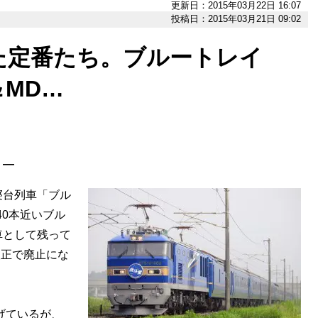
更新日：2015年03月22日 16:07
投稿日：2015年03月21日 09:02
た定番たち。ブルートレイ
＆MD…
］―
台列車「ブル
40本近いブル
車として残って
改正で廃止にな
げているが、