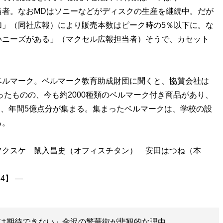
当者。なおMDはソニーなどがディスクの生産を継続中。だが
加」（同社広報）により販売本数はピーク時の5％以下に。な
いニーズがある」（マクセル広報担当者）そうで、カセット
ルマーク。ベルマーク教育助成財団に聞くと、協賛会社は
ったものの、今も約2000種類のベルマーク付き商品があり、
参加、年間5億点分が集まる。集まったベルマークは、学校の設
る。
フクスケ 鼠入昌史（オフィスチタン） 安田はつね（本
は期待できない」金沢の繁華街が悲観的な理由