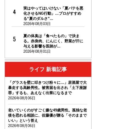
実はやってはいけない「夏バテを悪
化させるNG行動」…プロがすすめ
る“夏のダルさ”...
2026年08月03日
夏の体臭は「食べたもの」で決ま
る。赤身肉、にんにく、野菜が汗に
与える影響を医師が...
2026年08月01日
ライフ 新着記事
「グラスを壁に叩きつけ粉々に…」居酒屋で大
暴走する高齢男性。被害届を出され「土下座謝
罪」するも、あえなく出禁になるまで
2026年08月06日
老いていくのがすごく嫌な49歳男性。孤独な老
後を恐れる相談に、佐藤優が贈る「そのままで
いい」という答え
2026年08月06日