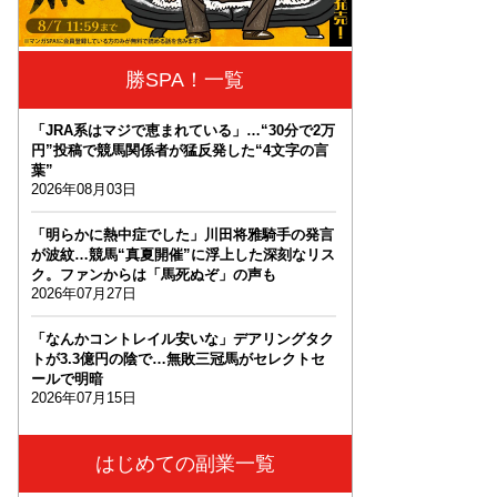
勝SPA！一覧
「JRA系はマジで恵まれている」…“30分で2万
円”投稿で競馬関係者が猛反発した“4文字の言
葉”
2026年08月03日
「明らかに熱中症でした」川田将雅騎手の発言
が波紋…競馬“真夏開催”に浮上した深刻なリス
ク。ファンからは「馬死ぬぞ」の声も
2026年07月27日
「なんかコントレイル安いな」デアリングタク
トが3.3億円の陰で…無敗三冠馬がセレクトセ
ールで明暗
2026年07月15日
はじめての副業一覧