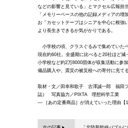
などの影響と見ている」とマクセル広報担
「メモリーベースの他の記録メディアの増
お「カセットテープはシニアを中心に根強
より長生きできるか気がかりである。
小学校の頃、クラスぐるみで集めていたベ
現在約60社。全盛期に比べると20社ほど減
小学校など約2万8000団体が収集活動に
備品購入や、震災の被災校への寄付に充て
取材・文／田幸和歌子 古澤誠一郎 福田
誌） 写真協力／PIXTA 理想科学工業
次の記事
「北陸新幹線バブルに