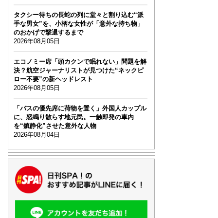
タクシー待ちの長蛇の列に堂々と割り込む“派
手な男女”を、小柄な女性が「意外な持ち物」
のおかげで撃退するまで
2026年08月05日
エコノミー席「頭カクンで眠れない」問題を解
決？航空ジャーナリストが見つけた“ネックピ
ロー不要”の新ヘッドレスト
2026年08月05日
「バスの優先席に荷物を置く」外国人カップル
に、怒鳴り散らす地元民。一触即発の車内
を“鎮静化”させた意外な人物
2026年08月04日