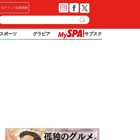
ログイン
会員登録
スポーツ
グラビア
サブスク