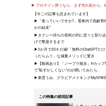
▶ プロテイン買うなら、まず売れ筋から。Mypr
【今この記事も読まれています】
▶「座っていいですか?」電車内で高齢男性
かの結末”
▶タクシー待ちの長蛇の列に堂々と割り込
げで撃退するまで
▶3か月で20キロ減!「無料のChatGP
ったらムリ」な減量メソッドに驚き
▶【動画あり】「ノーブラ散歩」HカップYo
て“恥ずかしくない”のか聞いてみたら...
▶東雲うみ、グラビアメイキングMySPA
この特集の前回記事