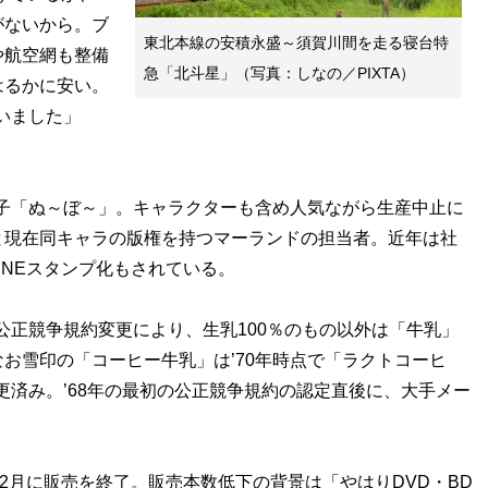
がないから。ブ
東北本線の安積永盛～須賀川間を走る寝台特
や航空網も整備
急「北斗星」（写真：しなの／PIXTA）
はるかに安い。
いました」
子「ぬ～ぼ～」。キャラクターも含め人気ながら生産中止に
と現在同キャラの版権を持つマーランドの担当者。近年は社
INEスタンプ化もされている。
公正競争規約変更により、生乳100％のもの以外は「牛乳」
お雪印の「コーヒー牛乳」は’70年時点で「ラクトコーヒ
更済み。’68年の最初の公正競争規約の認定直後に、大手メー
2月に販売を終了。販売本数低下の背景は「やはりDVD・BD